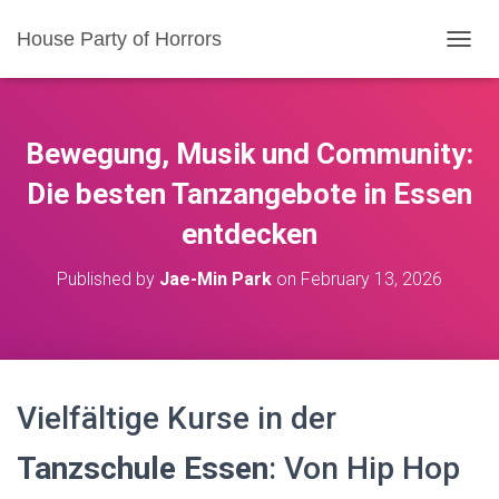
House Party of Horrors
T
O
G
G
L
Bewegung, Musik und Community:
E
N
Die besten Tanzangebote in Essen
A
entdecken
V
I
G
Published by
Jae-Min Park
on
February 13, 2026
A
T
I
O
N
Vielfältige Kurse in der
Tanzschule Essen
: Von Hip Hop