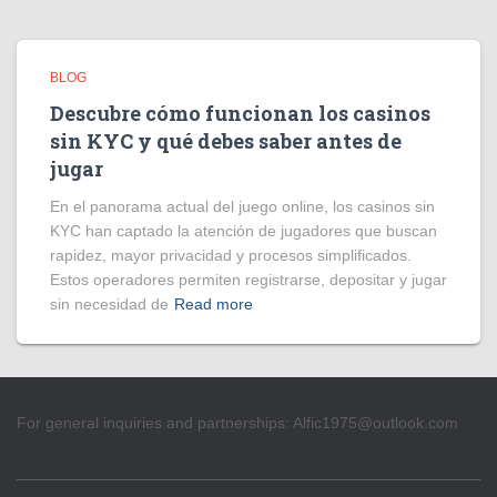
BLOG
Descubre cómo funcionan los casinos
sin KYC y qué debes saber antes de
jugar
En el panorama actual del juego online, los casinos sin
KYC han captado la atención de jugadores que buscan
rapidez, mayor privacidad y procesos simplificados.
Estos operadores permiten registrarse, depositar y jugar
sin necesidad de
Read more
For general inquiries and partnerships:
Alfic1975@outlook.com