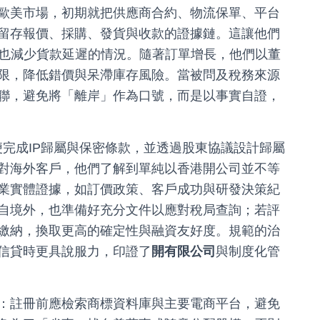
歐美市場，初期就把供應商合約、物流保單、平台
留存報價、採購、發貨與收款的證據鏈。這讓他們
，也減少貨款延遲的情況。隨著訂單增長，他們以董
限，降低錯價與呆滯庫存風險。當被問及稅務來源
聯，避免將「離岸」作為口號，而是以事實自證，
便完成IP歸屬與保密條款，並透過股東協議設計歸屬
對海外客戶，他們了解到單純以香港開公司並不等
業實體證據，如訂價政策、客戶成功與研發決策紀
自境外，也準備好充分文件以應對稅局查詢；若評
繳納，換取更高的確定性與融資友好度。規範的治
信貸時更具說服力，印證了
開有限公司
與制度化管
：註冊前應檢索商標資料庫與主要電商平台，避免