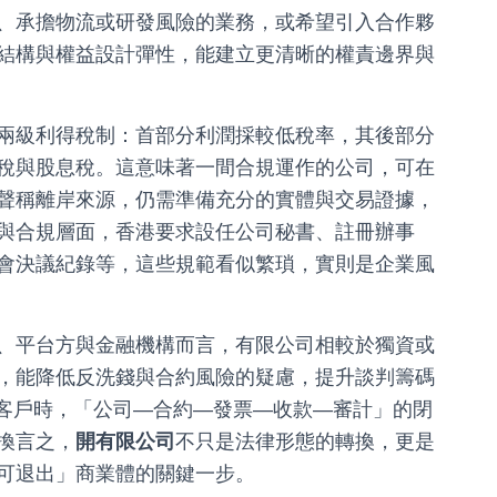
、承擔物流或研發風險的業務，或希望引入合作夥
結構與權益設計彈性，能建立更清晰的權責邊界與
兩級利得稅制：首部分利潤採較低稅率，其後部分
稅與股息稅。這意味著一間合規運作的公司，可在
聲稱離岸來源，仍需準備充分的實體與交易證據，
與合規層面，香港要求設任公司秘書、註冊辦事
會決議紀錄等，這些規範看似繁瑣，實則是企業風
、平台方與金融機構而言，有限公司相較於獨資或
，能降低反洗錢與合約風險的疑慮，提升談判籌碼
B客戶時，「公司—合約—發票—收款—審計」的閉
換言之，
開有限公司
不只是法律形態的轉換，更是
可退出」商業體的關鍵一步。