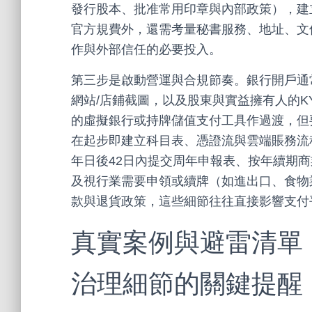
發行股本、批准常用印章與內部政策），建
官方規費外，還需考量秘書服務、地址、文
作與外部信任的必要投入。
第三步是啟動營運與合規節奏。銀行開戶通
網站/店鋪截圖，以及股東與實益擁有人的
的虛擬銀行或持牌儲值支付工具作過渡，但
在起步即建立科目表、憑證流與雲端賬務流
年日後42日內提交周年申報表、按年續期商
及視行業需要申領或續牌（如進出口、食物
款與退貨政策，這些細節往往直接影響支付
真實案例與避雷清單
治理細節的關鍵提醒