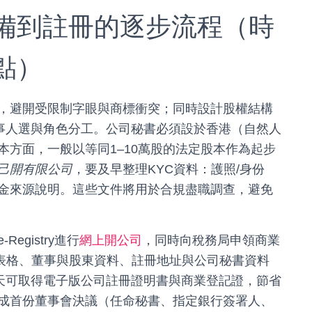
備到註冊的逐步流程（時
點）
，避開受限制字眼與商標衝突；同時設計股權結構
董事人選與角色分工。公司秘書必須設於香港（自然人
方面，一般以等同1–10萬股的法定股本作為起步
己開有限公司
，要及早整理KYC資料：護照/身份
金來源說明。這些文件將用於合規盡職調查，避免
gistry進行
網上開公司
，同時向稅務局申領商業
1表格、董事與股東資料、註冊地址與公司秘書資料
作天可取得電子版公司註冊證明書與商業登記證，節省
成首份董事會決議（任命秘書、指定銀行簽署人、