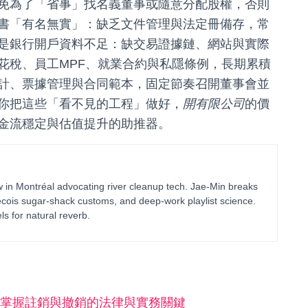
免為了「省事」找名義董事或隨意分配股權，否則
書「有名無實」：缺乏文件管理與法定冊備存，常
是銀行開戶資料不足：缺交易證據鏈、網站與實際
花稅、員工MPF、就業合約與私隱條例，長期累積
計、票據管理與合同範本，固定節奏召開董事會並
你把這些「看不見的工程」做好，
開有限公司
的價
金流穩定與估值提升的助推器。
in Montréal advocating river cleanup tech. Jae-Min breaks
bécois sugar-shack customs, and deep-work playlist science.
ls for natural reverb.
掌握註銷與撤銷的法律與實務關鍵