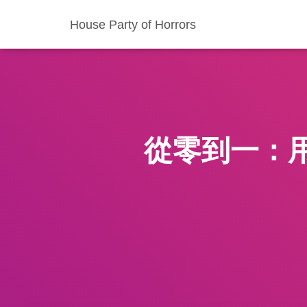
House Party of Horrors
從零到一：