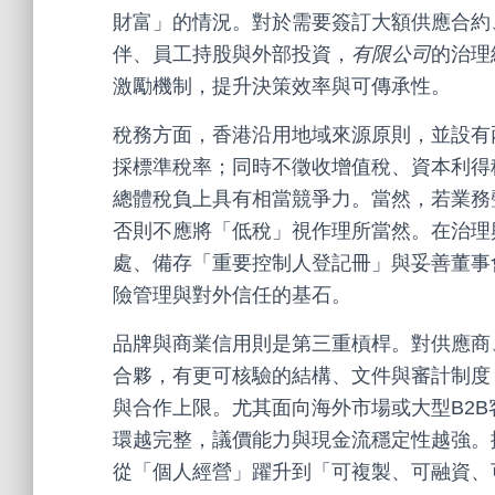
財富」的情況。對於需要簽訂大額供應合約
伴、員工持股與外部投資，
有限公司
的治理
激勵機制，提升決策效率與可傳承性。
稅務方面，香港沿用地域來源原則，並設有
採標準稅率；同時不徵收增值稅、資本利得
總體稅負上具有相當競爭力。當然，若業務
否則不應將「低稅」視作理所當然。在治理
處、備存「重要控制人登記冊」與妥善董事
險管理與對外信任的基石。
品牌與商業信用則是第三重槓桿。對供應商
合夥，有更可核驗的結構、文件與審計制度
與合作上限。尤其面向海外市場或大型B2
環越完整，議價能力與現金流穩定性越強。
從「個人經營」躍升到「可複製、可融資、