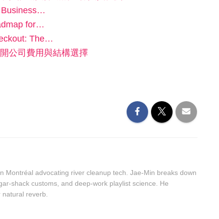
e Business…
oadmap for…
Checkout: The…
開公司費用與結構選擇
…
n Montréal advocating river cleanup tech. Jae-Min breaks down
sugar-shack customs, and deep-work playlist science. He
r natural reverb.