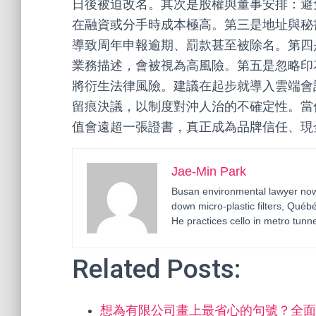
日後被迫改名。其次是股權與董事安排：避
在融資或分手時成本極高。第三是地址與秘
導致周年申報逾期、罰款甚至被除名。第四
業務描述，會被視為高風險。第五是忽略印
將衍生法律風險。建議在起步就導入雲端會
留痕決議，以制度對沖人治的不確定性。當
值會遠超一張證書，真正成為品牌信任、現
Jae-Min Park
Busan environmental lawyer now 
down micro-plastic filters, Qué
He practices cello in metro tunne
Related Posts:
想為有限公司畫上最省心的句號？全面