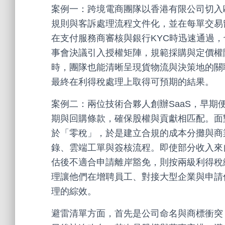
案例一：跨境電商團隊以香港有限公司切入
規則與客訴處理流程文件化，並在每單交易
在支付服務商審核與銀行KYC時迅速通過
事會決議引入授權矩陣，規範採購與定價權
時，團隊也能清晰呈現貨物流與決策地的關
最終在利得稅處理上取得可預期的結果。
案例二：兩位技術合夥人創辦SaaS，早期
期與回購條款，確保股權與貢獻相匹配。面
於「零稅」，於是建立合規的成本分攤與商
錄、雲端工單與簽核流程。即使部分收入來
估後不適合申請離岸豁免，則按兩級利得稅
理讓他們在增聘員工、對接大型企業與申請
理的綜效。
避雷清單方面，首先是公司命名與商標衝突