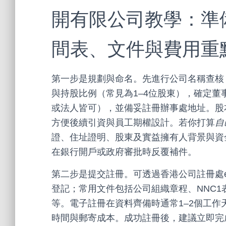
開有限公司教學：準
間表、文件與費用重
第一步是規劃與命名。先進行公司名稱查核
與持股比例（常見為1–4位股東），確定
或法人皆可），並備妥註冊辦事處地址。股本
方便後續引資與員工期權設計。若你打算
自
證、住址證明、股東及實益擁有人背景與資
在銀行開戶或政府審批時反覆補件。
第二步是提交註冊。可透過香港公司註冊處e-Re
登記；常用文件包括公司組織章程、NNC
等。電子註冊在資料齊備時通常1–2個工
時間與郵寄成本。成功註冊後，建議立即完