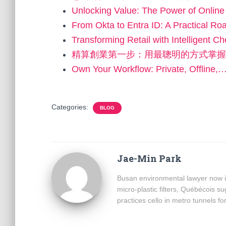
Unlocking Value: The Power of Onlin
From Okta to Entra ID: A Practical R
Transforming Retail with Intelligent 
精算創業第一步：用最聰明的方式掌握
Own Your Workflow: Private, Offline,
Categories:
BLOG
Jae-Min Park
Busan environmental lawyer now i
micro-plastic filters, Québécois 
practices cello in metro tunnels fo