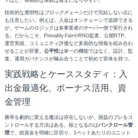
トほど、長期的な体験は健全になりやすい。
技術的な透明性は
ブロックチェーン
だけで完結しない点に
も注意したい。例えば、入金はオンチェーンで追跡できる
が、ゲームのロジックは各事業者のサーバー側で実行され
る。だからこそ、Provably FairやRNG監査、公開RTP、
運営実績、コミュニティ評価など多面的な情報を組み合わ
せることが肝要。
公平性
は単一の機能ではなく、設計、監
査、運用ガバナンスが噛み合うことで初めて実体を持つ。
実践戦略とケーススタディ：入
出金最適化、ボーナス活用、資
金管理
勝率を劇的に変える魔法は存在しないが、損益のブレをコ
ントロールする方法はある。核となるのは
バンクロール管
理
で、総資金を明確に区切り、1ベットあたりのユニット