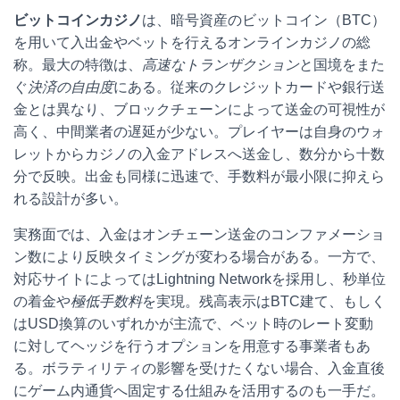
ビットコインカジノ
は、暗号資産のビットコイン（BTC）
を用いて入出金やベットを行えるオンラインカジノの総
称。最大の特徴は、
高速なトランザクション
と国境をまた
ぐ
決済の自由度
にある。従来のクレジットカードや銀行送
金とは異なり、ブロックチェーンによって送金の可視性が
高く、中間業者の遅延が少ない。プレイヤーは自身のウォ
レットからカジノの入金アドレスへ送金し、数分から十数
分で反映。出金も同様に迅速で、手数料が最小限に抑えら
れる設計が多い。
実務面では、入金はオンチェーン送金のコンファメーショ
ン数により反映タイミングが変わる場合がある。一方で、
対応サイトによってはLightning Networkを採用し、秒単位
の着金や
極低手数料
を実現。残高表示はBTC建て、もしく
はUSD換算のいずれかが主流で、ベット時のレート変動
に対してヘッジを行うオプションを用意する事業者もあ
る。ボラティリティの影響を受けたくない場合、入金直後
にゲーム内通貨へ固定する仕組みを活用するのも一手だ。