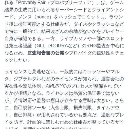
れる「Provably Fair（プロバブリーフェア）」は、ゲーム
結果の生成に用いられるサーバーシードとクライアントシ
ード、ノンス（nonce）をハッシュでコミットし、ラウン
ド後に検証可能とする仕組みだ。ダイスやクラッシュなど
で特に一般的で、結果改ざんの余地がないかをプレイヤー
自身が確認できる。一方、ライブカジノや一部のスロット
は第三者認証（GLI、eCOGRAなど）のRNG監査が中心に
なるため、
監査報告書の公開
やプロバイダの信頼性をチェ
ックしたい。
ライセンスも見逃せない。一般的にはキュラソーやマル
タ、ジブラルタルなどのライセンスが知られ、運営会社の
実在性や遵法体制、
AML/KYC
のプロセスが整備されてい
るかが指標となる。ライセンスは品質の保証書ではない
が、苦情対応や監督の窓口が存在する意味は大きい。さら
に、自己規律ツール（入金上限、損失制限、タイムアウ
ト、自己排除）が用意されているかも要点だ。過度なプレ
イを防ぎ、計画的に楽しむための仕組みが整っているサイ