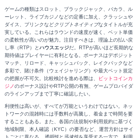
ゲームの種類はスロット、ブラックジャック、バカラ、ル
ーレット、ライブカジノなどの定番に加え、クラッシュや
ダイス、プリンクなど
クリプトネイティブ
なタイトルが充
実している。これらはラウンドの速度が速く、ベット単価
の柔軟性が高いのが魅力。注目すべきは、理論上の払い戻
し率（RTP）と
ハウスエッジ
だ。RTPが高いほど長期的な
期待値はプレイヤーに有利となる。ボーナスはデポジット
マッチ、リロード、キャッシュバック、レイクバックなど
多彩で、賭け条件（ウェイジャリング）や最大ベット規定
の把握が不可欠。比較検討を進める際は、
ビットコインカ
ジノ
のボーナス設計やRTP公開の有無、ゲームプロバイダ
のラインアップまで丁寧に確認したい。
利便性は高いが、すべてが万能というわけではない。ネッ
トワークの混雑時には手数料が高騰し、着金まで時間を要
することもある。また、各国の法規制や利用規約に基づく
地域制限、本人確認（KYC）の要否など、運営方針はサイ
トごとに異なる。
透明性
と
迅速性
を享受する一方で、利用