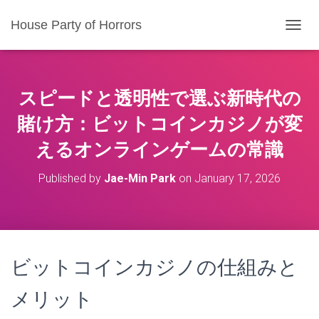
House Party of Horrors
T
O
G
G
L
スピードと透明性で選ぶ新時代の
E
N
賭け方：ビットコインカジノが変
A
えるオンラインゲームの常識
V
I
G
Published by
Jae-Min Park
on
January 17, 2026
A
T
I
O
N
ビットコインカジノの仕組みと
メリット