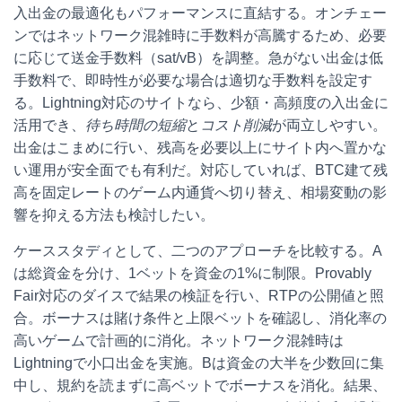
入出金の最適化もパフォーマンスに直結する。オンチェー
ンではネットワーク混雑時に手数料が高騰するため、必要
に応じて送金手数料（sat/vB）を調整。急がない出金は低
手数料で、即時性が必要な場合は適切な手数料を設定す
る。Lightning対応のサイトなら、少額・高頻度の入出金に
活用でき、
待ち時間の短縮
と
コスト削減
が両立しやすい。
出金はこまめに行い、残高を必要以上にサイト内へ置かな
い運用が安全面でも有利だ。対応していれば、BTC建て残
高を固定レートのゲーム内通貨へ切り替え、相場変動の影
響を抑える方法も検討したい。
ケーススタディとして、二つのアプローチを比較する。A
は総資金を分け、1ベットを資金の1%に制限。Provably
Fair対応のダイスで結果の検証を行い、RTPの公開値と照
合。ボーナスは賭け条件と上限ベットを確認し、消化率の
高いゲームで計画的に消化。ネットワーク混雑時は
Lightningで小口出金を実施。Bは資金の大半を少数回に集
中し、規約を読まずに高ベットでボーナスを消化。結果、