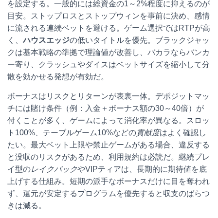
を設定する。一般的には総資金の1～2%程度に抑えるのが
目安。ストップロスとストップウィンを事前に決め、感情
に流される連続ベットを避ける。ゲーム選択ではRTPが高
く、
ハウスエッジ
の低いタイトルを優先。ブラックジャッ
クは基本戦略の準拠で理論値が改善し、バカラならバンカ
ー寄り、クラッシュやダイスはベットサイズを縮小して分
散を効かせる発想が有効だ。
ボーナスはリスクとリターンが表裏一体。デポジットマッ
チには賭け条件（例：入金＋ボーナス額の30～40倍）が
付くことが多く、ゲームによって消化率が異なる。スロッ
ト100%、テーブルゲーム10%などの
貢献度
はよく確認し
たい。最大ベット上限や禁止ゲームがある場合、違反する
と没収のリスクがあるため、利用規約は必読だ。継続プレ
イ型の
レイクバック
やVIPティアは、長期的に期待値を底
上げする仕組み。短期の派手なボーナスだけに目を奪われ
ず、還元が安定するプログラムを優先すると収支のばらつ
きは減る。