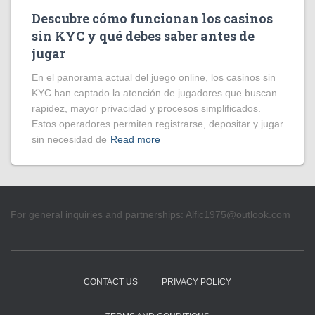
Descubre cómo funcionan los casinos
sin KYC y qué debes saber antes de
jugar
En el panorama actual del juego online, los casinos sin
KYC han captado la atención de jugadores que buscan
rapidez, mayor privacidad y procesos simplificados.
Estos operadores permiten registrarse, depositar y jugar
sin necesidad de
Read more
For general inquiries and partnerships:
Alfic1975@outlook.com
CONTACT US
PRIVACY POLICY