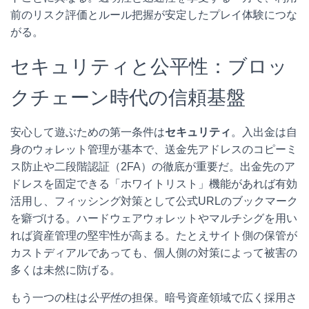
前のリスク評価とルール把握が安定したプレイ体験につな
がる。
セキュリティと公平性：ブロッ
クチェーン時代の信頼基盤
安心して遊ぶための第一条件は
セキュリティ
。入出金は自
身のウォレット管理が基本で、送金先アドレスのコピーミ
ス防止や二段階認証（2FA）の徹底が重要だ。出金先のア
ドレスを固定できる「ホワイトリスト」機能があれば有効
活用し、フィッシング対策として公式URLのブックマーク
を癖づける。ハードウェアウォレットやマルチシグを用い
れば資産管理の堅牢性が高まる。たとえサイト側の保管が
カストディアルであっても、個人側の対策によって被害の
多くは未然に防げる。
もう一つの柱は
公平性
の担保。暗号資産領域で広く採用さ