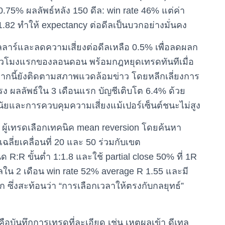
75% ผลลัพธ์หลัง 150 ดีล: win rate 46% แต่ค่า
.82 ทำให้ expectancy ต่อดีลเป็นบวกอย่างมั่นคง
0 ดอลลาร์และลดความเสี่ยงต่อดีลเหลือ 0.5% เพื่อลดผลก
่วโมงแรกของลอนดอน พร้อมกฎหยุดเทรดทันทีเมื่อ
จากนี้ยังติดตามสภาพแวดล้อมข่าว โดยหลีกเลี่ยงการ
ง ผลลัพธ์ใน 3 เดือนแรก บัญชีเติบโต 6.4% ด้วย
ัยและการควบคุมความเสี่ยงแม้เปอร์เซ็นต์ชนะไม่สูง
ผู้เทรดเลือกเทคนิค mean reversion โดยค้นหา
เฉลี่ยเคลื่อนที่ 20 และ 50 ร่วมกับเขต
R ขั้นต่ำ 1:1.8 และใช้ partial close 50% ที่ 1R
ดีลใน 2 เดือน win rate 52% average R 1.55 และมี
ซึ่งสะท้อนว่า “การเลือกเวลาให้ตรงกับกลยุทธ์”
ือบันทึกการเทรดที่ละเอียด เช่น เหตุผลเข้า ดีเทล