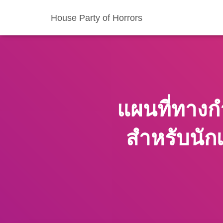
House Party of Horrors
แผนที่ทางก
สำหรับนักเ