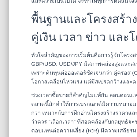
และความเป็นไปได้ จะทำให้ทุกการตัดสินใจสอ
พื้นฐานและโครงสร้างต
คู่เงิน เวลา ข่าว แล
หัวใจสำคัญของการเริ่มต้นคือการรู้จักโครงส
GBP/USD, USD/JPY มีสภาพคล่องสูงและสเปร
เพราะต้นทุนต่อออเดอร์ชัดเจนกว่า คู่ครอส (C
โอกาสเคลื่อนไหวแรง แต่มีสเปรดกว้างและคว
ช่วงเวลาซื้อขายก็สำคัญไม่แพ้กัน ลอนดอนและ
ตลาดนี้มักทำให้การเบรกเอาต์มีความหมายมา
กว่า เหมาะกับการฝึกอ่านโครงสร้างราคาแล
ว่าควร “เลือกเวลา” ที่สอดคล้องกับกลยุทธ
ตอบแทนต่อความเสี่ยง (R:R) มีความเสถียรมา