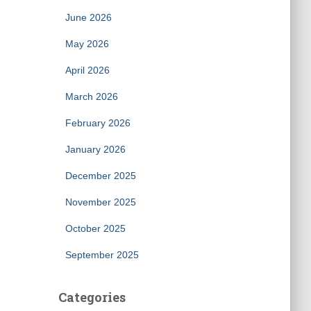
June 2026
May 2026
April 2026
March 2026
February 2026
January 2026
December 2025
November 2025
October 2025
September 2025
Categories