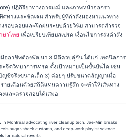
score) ปฏิกิริยาทางอารมณ์ และภาพหน้าจอกรา
งมีทิศทางและชัดเจน สำหรับผู้ที่กำลังมองหาแนวทาง
างรอบคอบและฝึกฝนระบบด้วยวินัย สามารถสำรวจ
 ภาษาไทย
เพื่อเปรียบเทียบสเปรด เงื่อนไขการส่งคำสั่ง
บบมืออาชีพต้องพัฒนา 3 มิติควบคู่กัน ได้แก่ เทคนิคการ
จิตวิทยาการเทรด ตั้งเป้าหมายเป็นขั้นบันได เช่น
ัญชีจริงขนาดเล็ก 3) ค่อยๆ ปรับขนาดสัญญาเมื่อ
รายเดือนด้วยสถิติแทนความรู้สึก จะทำให้เส้นทาง
่นคงและตรวจสอบได้เสมอ
in Montréal advocating river cleanup tech. Jae-Min breaks
bécois sugar-shack customs, and deep-work playlist science.
ls for natural reverb.