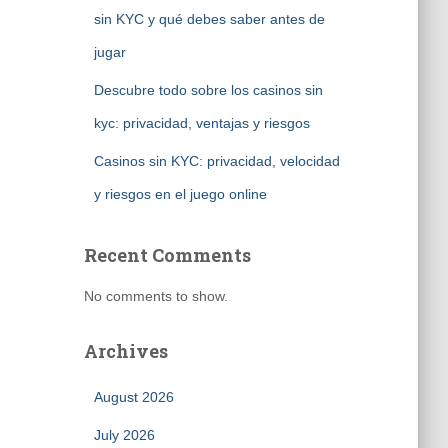
sin KYC y qué debes saber antes de
jugar
Descubre todo sobre los casinos sin
kyc: privacidad, ventajas y riesgos
Casinos sin KYC: privacidad, velocidad
y riesgos en el juego online
Recent Comments
No comments to show.
Archives
August 2026
July 2026