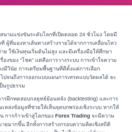
นามแข่งขันระดับโลกที่เปิดตลอด 24 ชั่วโมง โดยมี
ี ผู้ที่มองหาเส้นทางสร้างรายได้จากการเคลื่อนไหว
าย ใช้เงินทุนเริ่มต้นไม่สูง และมีเครื่องมือให้ศึกษา
เรื่องของ “โชค” แต่คือการวางระบบ การเข้าใจความ
วินัย การเตรียมพื้นฐานที่ดีตั้งแต่การเลือก
น ไปจนถึงการออกแบบแผนการเทรดแบบวัดผลได้ จะ
ป็นรูปธรรม
 การฝึกทดสอบกลยุทธ์ย้อนหลัง (backtesting) และการ
็นแหล่งข้อมูลที่ช่วยให้เห็นจุดบกพร่องเชิงระบบ หากให้
ต้น การก้าวเข้าสู่โลกของ
Forex Trading
จะมีความ
มายมากขึ้น อีกทั้งการสร้างกรอบความคิดเชิงสถิติ