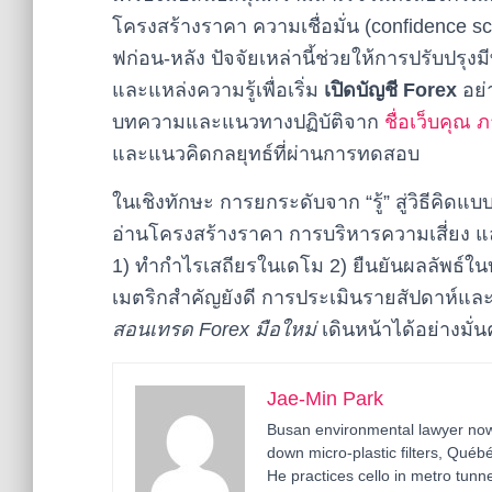
โครงสร้างราคา ความเชื่อมั่น (confidence 
ฟก่อน-หลัง ปัจจัยเหล่านี้ช่วยให้การปรับปรุ
และแหล่งความรู้เพื่อเริ่ม
เปิดบัญชี Forex
อย่
บทความและแนวทางปฏิบัติจาก
ชื่อเว็บคุณ
และแนวคิดกลยุทธ์ที่ผ่านการทดสอบ
ในเชิงทักษะ การยกระดับจาก “รู้” สู่วิธีคิดแ
อ่านโครงสร้างราคา การบริหารความเสี่ยง และ
1) ทำกำไรเสถียรในเดโม 2) ยืนยันผลลัพธ์ในบ
เมตริกสำคัญยังดี การประเมินรายสัปดาห์และ
สอนเทรด Forex มือใหม่
เดินหน้าได้อย่างมั
Jae-Min Park
Busan environmental lawyer now 
down micro-plastic filters, Qué
He practices cello in metro tunne