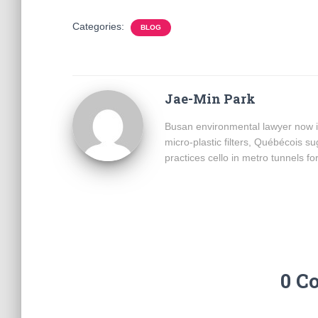
Categories:
BLOG
Jae-Min Park
Busan environmental lawyer now i
micro-plastic filters, Québécois 
practices cello in metro tunnels fo
0 C