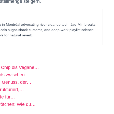
estellmenge steigern.
in Montréal advocating river cleanup tech. Jae-Min breaks
bécois sugar-shack customs, and deep-work playlist science.
ls for natural reverb.
o Chip bis Vegane…
ends zwischen…
n: Genuss, der…
rukturiert,…
lfe für…
Brötchen: Wie du…