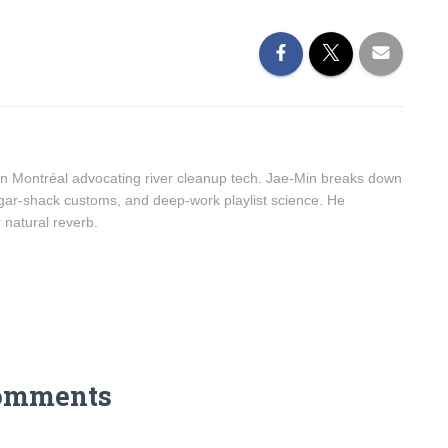
n Montréal advocating river cleanup tech. Jae-Min breaks down
sugar-shack customs, and deep-work playlist science. He
r natural reverb.
omments