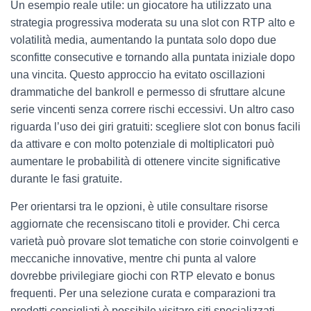
Un esempio reale utile: un giocatore ha utilizzato una
strategia progressiva moderata su una slot con RTP alto e
volatilità media, aumentando la puntata solo dopo due
sconfitte consecutive e tornando alla puntata iniziale dopo
una vincita. Questo approccio ha evitato oscillazioni
drammatiche del bankroll e permesso di sfruttare alcune
serie vincenti senza correre rischi eccessivi. Un altro caso
riguarda l’uso dei giri gratuiti: scegliere slot con bonus facili
da attivare e con molto potenziale di moltiplicatori può
aumentare le probabilità di ottenere vincite significative
durante le fasi gratuite.
Per orientarsi tra le opzioni, è utile consultare risorse
aggiornate che recensiscano titoli e provider. Chi cerca
varietà può provare slot tematiche con storie coinvolgenti e
meccaniche innovative, mentre chi punta al valore
dovrebbe privilegiare giochi con RTP elevato e bonus
frequenti. Per una selezione curata e comparazioni tra
prodotti consigliati è possibile visitare siti specializzati