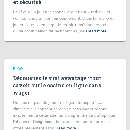
et sécurisé
Le rêve d’un joueur : gagner, cliquer sur « retirer » et
voir les fonds arriver immédiatement. Dans la réalité du
jeu en ligne, le concept de retrait immédiat dépend
d’une combinaison de technologies, de
Read more
BLOG
Découvrez le vrai avantage : tout
savoir sur le casino en ligne sans
wager
De plus en plus de joueurs exigent transparence et
simplicité : le concept de casino sans wager répond
exactement à cette attente. Comprendre ce qu’implique
l’absence d’exigences de mise, comment repérer les
offres réellement sans
Read more