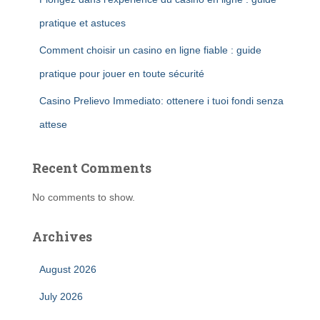
pratique et astuces
Comment choisir un casino en ligne fiable : guide
pratique pour jouer en toute sécurité
Casino Prelievo Immediato: ottenere i tuoi fondi senza
attese
Recent Comments
No comments to show.
Archives
August 2026
July 2026