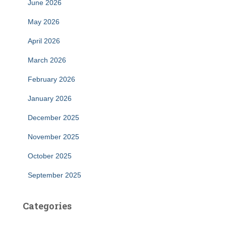
June 2026
May 2026
April 2026
March 2026
February 2026
January 2026
December 2025
November 2025
October 2025
September 2025
Categories