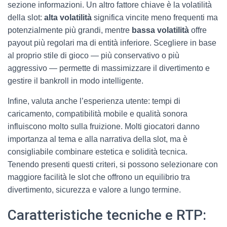
sezione informazioni. Un altro fattore chiave è la volatilità
della slot:
alta volatilità
significa vincite meno frequenti ma
potenzialmente più grandi, mentre
bassa volatilità
offre
payout più regolari ma di entità inferiore. Scegliere in base
al proprio stile di gioco — più conservativo o più
aggressivo — permette di massimizzare il divertimento e
gestire il bankroll in modo intelligente.
Infine, valuta anche l’esperienza utente: tempi di
caricamento, compatibilità mobile e qualità sonora
influiscono molto sulla fruizione. Molti giocatori danno
importanza al tema e alla narrativa della slot, ma è
consigliabile combinare estetica e solidità tecnica.
Tenendo presenti questi criteri, si possono selezionare con
maggiore facilità le slot che offrono un equilibrio tra
divertimento, sicurezza e valore a lungo termine.
Caratteristiche tecniche e RTP: