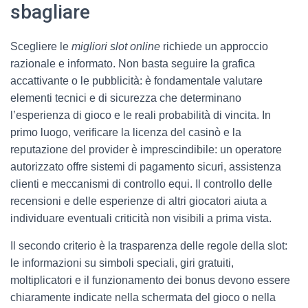
sbagliare
Scegliere le
migliori slot online
richiede un approccio
razionale e informato. Non basta seguire la grafica
accattivante o le pubblicità: è fondamentale valutare
elementi tecnici e di sicurezza che determinano
l’esperienza di gioco e le reali probabilità di vincita. In
primo luogo, verificare la licenza del casinò e la
reputazione del provider è imprescindibile: un operatore
autorizzato offre sistemi di pagamento sicuri, assistenza
clienti e meccanismi di controllo equi. Il controllo delle
recensioni e delle esperienze di altri giocatori aiuta a
individuare eventuali criticità non visibili a prima vista.
Il secondo criterio è la trasparenza delle regole della slot:
le informazioni su simboli speciali, giri gratuiti,
moltiplicatori e il funzionamento dei bonus devono essere
chiaramente indicate nella schermata del gioco o nella