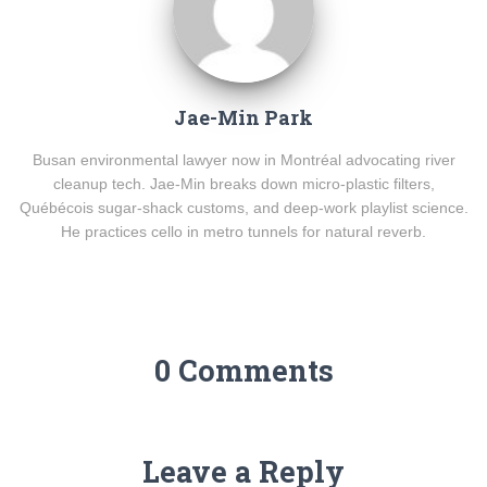
Jae-Min Park
Busan environmental lawyer now in Montréal advocating river
cleanup tech. Jae-Min breaks down micro-plastic filters,
Québécois sugar-shack customs, and deep-work playlist science.
He practices cello in metro tunnels for natural reverb.
0 Comments
Leave a Reply