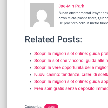
Jae-Min Park
Busan environmental lawyer now 
down micro-plastic filters, Qué
He practices cello in metro tunne
Related Posts:
Scopri le migliori slot online: guida pr
Scopri le slot che vincono: guida alle m
Scopri le vere opportunità delle miglio
Nuovi casino: tendenze, criteri di scel
Scopri le migliori slot online: guida a
Free spin gratis senza deposito imme
Categories:
BLOG