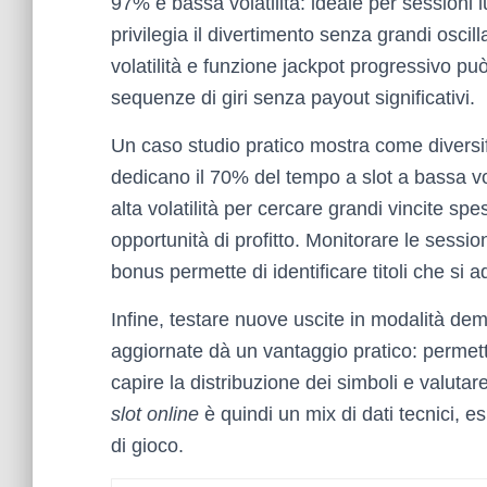
97% e bassa volatilità: ideale per sessioni lu
privilegia il divertimento senza grandi osci
volatilità e funzione jackpot progressivo può
sequenze di giri senza payout significativi.
Un caso studio pratico mostra come diversifi
dedicano il 70% del tempo a slot a bassa vol
alta volatilità per cercare grandi vincite sp
opportunità di profitto. Monitorare le session
bonus permette di identificare titoli che si 
Infine, testare nuove uscite in modalità d
aggiornate dà un vantaggio pratico: permett
capire la distribuzione dei simboli e valuta
slot online
è quindi un mix di dati tecnici, e
di gioco.