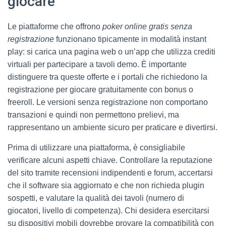
giocare
Le piattaforme che offrono
poker online gratis senza
registrazione
funzionano tipicamente in modalità instant
play: si carica una pagina web o un’app che utilizza crediti
virtuali per partecipare a tavoli demo. È importante
distinguere tra queste offerte e i portali che richiedono la
registrazione per giocare gratuitamente con bonus o
freeroll. Le versioni senza registrazione non comportano
transazioni e quindi non permettono prelievi, ma
rappresentano un ambiente sicuro per praticare e divertirsi.
Prima di utilizzare una piattaforma, è consigliabile
verificare alcuni aspetti chiave. Controllare la reputazione
del sito tramite recensioni indipendenti e forum, accertarsi
che il software sia aggiornato e che non richieda plugin
sospetti, e valutare la qualità dei tavoli (numero di
giocatori, livello di competenza). Chi desidera esercitarsi
su dispositivi mobili dovrebbe provare la compatibilità con