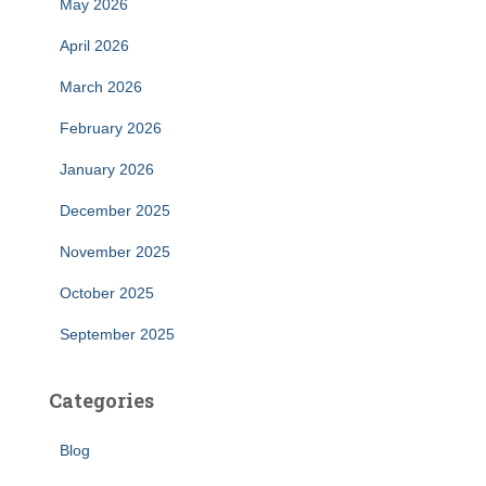
May 2026
April 2026
March 2026
February 2026
January 2026
December 2025
November 2025
October 2025
September 2025
Categories
Blog