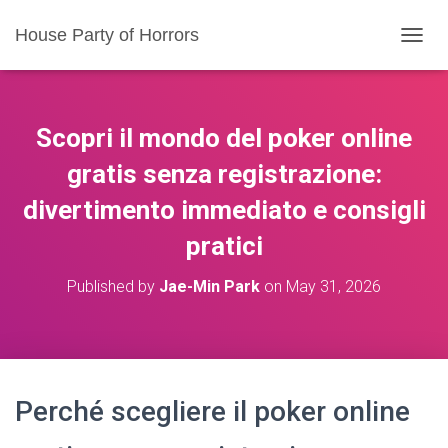
House Party of Horrors
T
O
G
G
L
Scopri il mondo del poker online
E
N
gratis senza registrazione:
A
divertimento immediato e consigli
V
I
pratici
G
A
T
Published by
Jae-Min Park
on
May 31, 2026
I
O
N
Perché scegliere il poker online