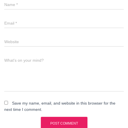
Name
*
Email
*
Website
What's on your mind?
Save my name, email, and website in this browser for the
next time I comment.