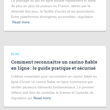
Le paysage du jeu en ligne évolue rapidement et attire
de plus en plus de joueurs en France, attirés par la
diversité des jeux, la facilité d’accès et les promotions.
Entre plateformes étrangères accessibles, régulation
Read more
BLOG
Comment reconnaître un casino fiable
en ligne : le guide pratique et sécurisé
Critères essentiels pour reconnaître un casino fiable en
ligne Choisir un casino fiable en ligne commence par
vérifier plusieurs éléments fondamentaux. Le premier
réflexe doit être de contrôler la licence et l’autorité de
régulation qui
Read more