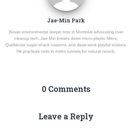
Jae-Min Park
Busan environmental lawyer now in Montréal advocating river
cleanup tech. Jae-Min breaks down micro-plastic filters,
Québécois sugar-shack customs, and deep-work playlist science.
He practices cello in metro tunnels for natural reverb.
0 Comments
Leave a Reply