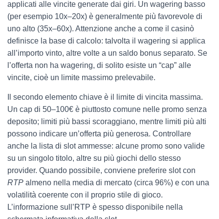
applicati alle vincite generate dai giri. Un wagering basso
(per esempio 10x–20x) è generalmente più favorevole di
uno alto (35x–60x). Attenzione anche a come il casinò
definisce la base di calcolo: talvolta il wagering si applica
all’importo vinto, altre volte a un saldo bonus separato. Se
l’offerta non ha wagering, di solito esiste un “cap” alle
vincite, cioè un limite massimo prelevabile.
Il secondo elemento chiave è il limite di vincita massima.
Un cap di 50–100€ è piuttosto comune nelle promo senza
deposito; limiti più bassi scoraggiano, mentre limiti più alti
possono indicare un’offerta più generosa. Controllare
anche la lista di slot ammesse: alcune promo sono valide
su un singolo titolo, altre su più giochi dello stesso
provider. Quando possibile, conviene preferire slot con
RTP
almeno nella media di mercato (circa 96%) e con una
volatilità coerente con il proprio stile di gioco.
L’informazione sull’RTP è spesso disponibile nella