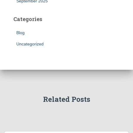
September 2025
Categories
Blog
Uncategorized
Related Posts