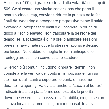
Altro caso: 100 giri gratis su slot ad alta volatilità con cap di
50€. Se si centra una vincita sostanziosa che porta il
bonus vicino al cap, conviene ridurre la puntata nelle fasi
finali del wagering e proteggere progressivamente il saldo,
evitando di oltrepassare limiti o di incorrere in round di
gioco a rischio elevato. Non trascurare la gestione del
tempo: se la scadenza è di 48 ore, pianificare sessioni
brevi ma ravvicinate riduce lo stress e favorisce decisioni
più lucide. Nel dubbio, è meglio finire in anticipo che
fronteggiare utili non convertiti allo scadere.
Gli errori più comuni includono ignorare i termini, non
completare la verifica del conto in tempo, usare i giri su
titoli non qualificanti e superare le puntate massime
durante il wagering. Va evitata anche la “caccia al bonus”
indiscriminata tra piattaforme sconosciute: la priorità
dovrebbe essere la sicurezza e l’affidabilità, meglio se con
licenza locale e strumenti di gioco responsabile attivi.