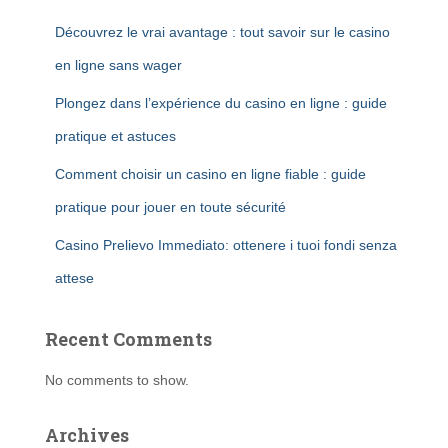
Découvrez le vrai avantage : tout savoir sur le casino
en ligne sans wager
Plongez dans l’expérience du casino en ligne : guide
pratique et astuces
Comment choisir un casino en ligne fiable : guide
pratique pour jouer en toute sécurité
Casino Prelievo Immediato: ottenere i tuoi fondi senza
attese
Recent Comments
No comments to show.
Archives