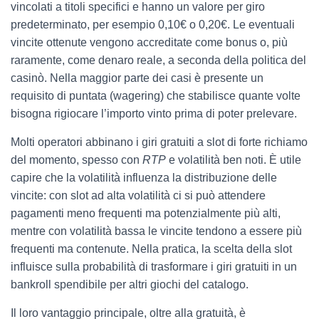
vincolati a titoli specifici e hanno un valore per giro
predeterminato, per esempio 0,10€ o 0,20€. Le eventuali
vincite ottenute vengono accreditate come bonus o, più
raramente, come denaro reale, a seconda della politica del
casinò. Nella maggior parte dei casi è presente un
requisito di puntata (wagering) che stabilisce quante volte
bisogna rigiocare l’importo vinto prima di poter prelevare.
Molti operatori abbinano i giri gratuiti a slot di forte richiamo
del momento, spesso con
RTP
e volatilità ben noti. È utile
capire che la volatilità influenza la distribuzione delle
vincite: con slot ad alta volatilità ci si può attendere
pagamenti meno frequenti ma potenzialmente più alti,
mentre con volatilità bassa le vincite tendono a essere più
frequenti ma contenute. Nella pratica, la scelta della slot
influisce sulla probabilità di trasformare i giri gratuiti in un
bankroll spendibile per altri giochi del catalogo.
Il loro vantaggio principale, oltre alla gratuità, è