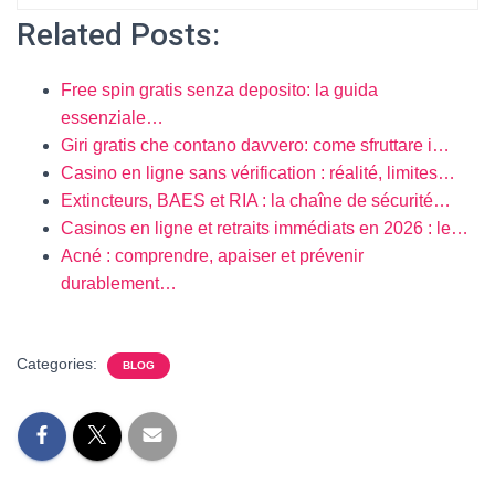
Related Posts:
Free spin gratis senza deposito: la guida
essenziale…
Giri gratis che contano davvero: come sfruttare i…
Casino en ligne sans vérification : réalité, limites…
Extincteurs, BAES et RIA : la chaîne de sécurité…
Casinos en ligne et retraits immédiats en 2026 : le…
Acné : comprendre, apaiser et prévenir
durablement…
Categories:
BLOG