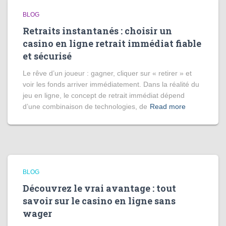
BLOG
Retraits instantanés : choisir un
casino en ligne retrait immédiat fiable
et sécurisé
Le rêve d’un joueur : gagner, cliquer sur « retirer » et
voir les fonds arriver immédiatement. Dans la réalité du
jeu en ligne, le concept de retrait immédiat dépend
d’une combinaison de technologies, de
Read more
BLOG
Découvrez le vrai avantage : tout
savoir sur le casino en ligne sans
wager