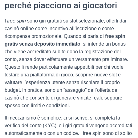
perché piacciono ai giocatori
I
free spin
sono giri gratuiti su slot selezionate, offerti dai
casinò online come incentivo all’iscrizione o come
ricompensa promozionale. Quando si parla di
free spin
gratis senza deposito immediato
, si intende un bonus
che viene accreditato subito dopo la registrazione del
conto, senza dover effettuare un versamento preliminare.
Questo li rende particolarmente appetibili per chi vuole
testare una piattaforma di gioco, scoprire nuove slot e
valutare l’esperienza utente senza rischiare il proprio
budget. In pratica, sono un “assaggio” dell’offerta del
casinò che consente di generare vincite reali, seppure
spesso con limiti e condizioni.
Il meccanismo è semplice: ci si iscrive, si completa la
verifica del conto (KYC), e i giri gratuiti vengono accreditati
automaticamente o con un codice. I free spin sono di solito