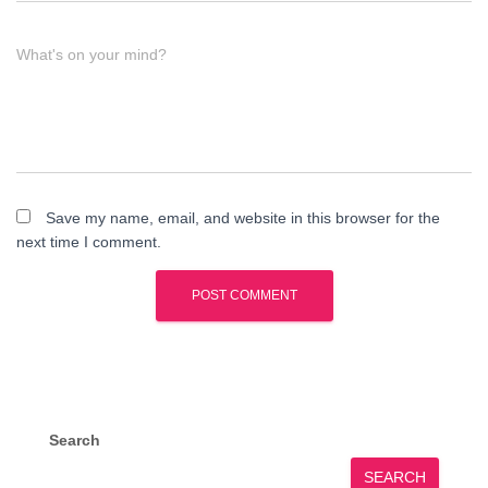
What's on your mind?
Save my name, email, and website in this browser for the
next time I comment.
Search
SEARCH