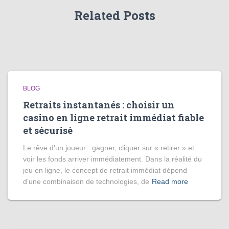
Related Posts
BLOG
Retraits instantanés : choisir un
casino en ligne retrait immédiat fiable
et sécurisé
Le rêve d’un joueur : gagner, cliquer sur « retirer » et
voir les fonds arriver immédiatement. Dans la réalité du
jeu en ligne, le concept de retrait immédiat dépend
d’une combinaison de technologies, de
Read more