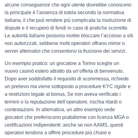
alcune conseguenze che ogni utente dovrebbe conoscere:
la principale è l’assenza di tutela secondo la normativa
italiana, il che può rendere più complicata la risoluzione di
dispute e il recupero di fondi in caso di pratiche scorrette.
Le autorità italiane possono inoltre bloccare l’accesso a siti
non autorizzati, sebbene molti operatori offrano mirror o
server alternativi che consentono la fruizione dei servizi.
Un esempio pratico: un giocatore a Torino sceglie un
nuovo casinò estero attratto da un’offerta di benvenuto.
Dopo aver soddisfatto il requisito di scommessa, richiede
un prelievo ma viene sottoposto a procedure KYC rigide e
a restrizioni legate al bonus. Se non aveva verificato i
termini o la reputazione dell’operatore, rischia ritardi o
contestazioni. In alternativa, un altro esempio vede
giocatori che preferiscono piattaforme con licenza MGA o
certificazioni indipendenti: anche se non AAMS, questi
operatori tendono a offrire procedure più chiare e