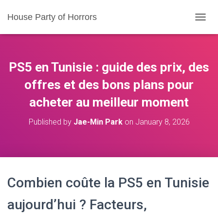
House Party of Horrors
T
O
G
G
L
PS5 en Tunisie : guide des prix, des
E
N
offres et des bons plans pour
A
acheter au meilleur moment
V
I
G
Published by
Jae-Min Park
on
January 8, 2026
A
T
I
O
N
Combien coûte la PS5 en Tunisie
aujourd’hui ? Facteurs,