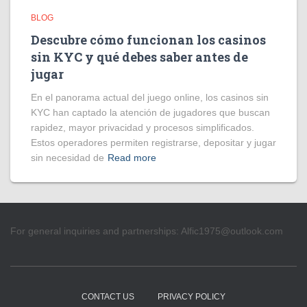
BLOG
Descubre cómo funcionan los casinos
sin KYC y qué debes saber antes de
jugar
En el panorama actual del juego online, los casinos sin
KYC han captado la atención de jugadores que buscan
rapidez, mayor privacidad y procesos simplificados.
Estos operadores permiten registrarse, depositar y jugar
sin necesidad de
Read more
For general inquiries and partnerships:
Alfic1975@outlook.com
CONTACT US
PRIVACY POLICY