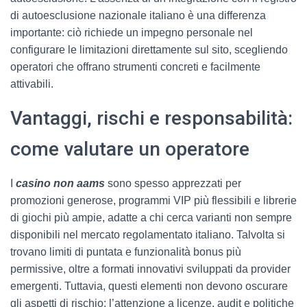
di autoesclusione nazionale italiano è una differenza
importante: ciò richiede un impegno personale nel
configurare le limitazioni direttamente sul sito, scegliendo
operatori che offrano strumenti concreti e facilmente
attivabili.
Vantaggi, rischi e responsabilità:
come valutare un operatore
I
casino non aams
sono spesso apprezzati per
promozioni generose, programmi VIP più flessibili e librerie
di giochi più ampie, adatte a chi cerca varianti non sempre
disponibili nel mercato regolamentato italiano. Talvolta si
trovano limiti di puntata e funzionalità bonus più
permissive, oltre a formati innovativi sviluppati da provider
emergenti. Tuttavia, questi elementi non devono oscurare
gli aspetti di rischio: l’attenzione a licenze, audit e politiche