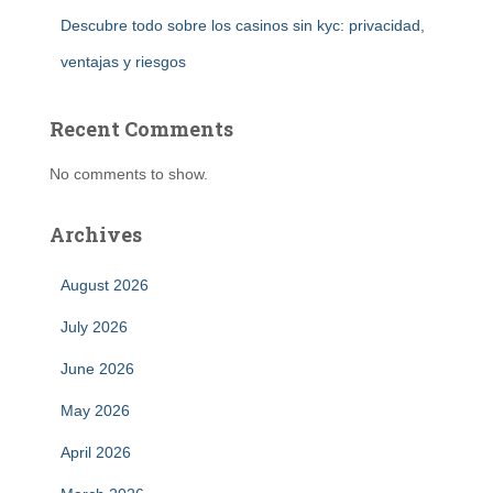
Descubre todo sobre los casinos sin kyc: privacidad,
ventajas y riesgos
Recent Comments
No comments to show.
Archives
August 2026
July 2026
June 2026
May 2026
April 2026