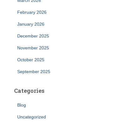
March 2026
February 2026
January 2026
December 2025
November 2025
October 2025
September 2025
Categories
Blog
Uncategorized