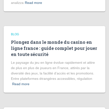
analizza
Read more
BLOG
Plongez dans le monde du casino en
ligne france : guide complet pour jouer
en toute sécurité
Le paysage du jeu en ligne évolue rapidement et attire
de plus en plus de joueurs en France, attirés par la
diversité des jeux, la facilité d’accès et les promotions.
Entre plateformes étrangères accessibles, régulation
Read more