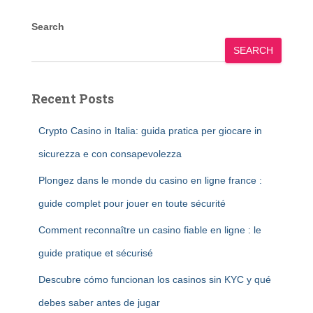
Search
SEARCH
Recent Posts
Crypto Casino in Italia: guida pratica per giocare in
sicurezza e con consapevolezza
Plongez dans le monde du casino en ligne france :
guide complet pour jouer en toute sécurité
Comment reconnaître un casino fiable en ligne : le
guide pratique et sécurisé
Descubre cómo funcionan los casinos sin KYC y qué
debes saber antes de jugar