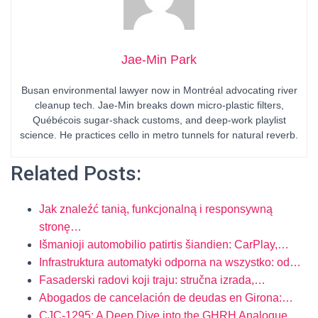
Jae-Min Park
Busan environmental lawyer now in Montréal advocating river
cleanup tech. Jae-Min breaks down micro-plastic filters,
Québécois sugar-shack customs, and deep-work playlist
science. He practices cello in metro tunnels for natural reverb.
Related Posts:
Jak znaleźć tanią, funkcjonalną i responsywną
stronę…
Išmanioji automobilio patirtis šiandien: CarPlay,…
Infrastruktura automatyki odporna na wszystko: od…
Fasaderski radovi koji traju: stručna izrada,…
Abogados de cancelación de deudas en Girona:…
CJC‑1295: A Deep Dive into the GHRH Analogue…