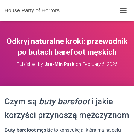
House Party of Horrors
T
O
G
G
L
Odkryj naturalne kroki: przewodnik
E
N
po butach barefoot męskich
A
V
Published by
Jae-Min Park
on
February 5, 2026
I
G
A
T
I
O
Czym są
buty barefoot
i jakie
N
korzyści przynoszą mężczyznom
Buty barefoot męskie
to konstrukcja, która ma na celu