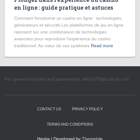
en ligne : guide pratique et astuces
Comment fonctionne un casino en ligne : technologies,
générateurs et sécurité Les plateformes de jeu en ligne
reposent sur une combinaison de technologies
avancées pour reproduire l’expérience du casino
traditionnel. Au cœur de ces systèmes
Read more
For general inquiries and partnerships:
Alfic1975@outlook.com
CONTACT US
PRIVACY POLICY
TERMS AND CONDITIONS
Hestia | Developed by
ThemeIsle