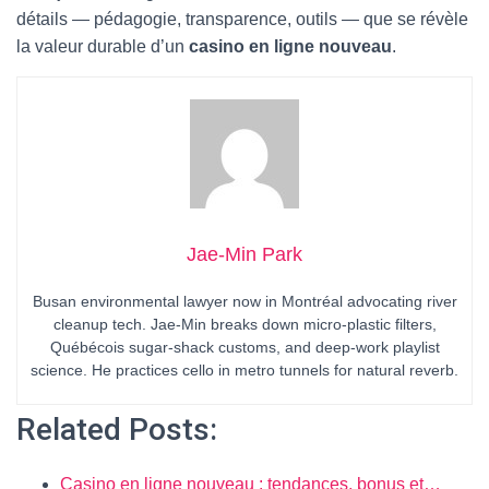
détails — pédagogie, transparence, outils — que se révèle
la valeur durable d’un
casino en ligne nouveau
.
Jae-Min Park
Busan environmental lawyer now in Montréal advocating river
cleanup tech. Jae-Min breaks down micro-plastic filters,
Québécois sugar-shack customs, and deep-work playlist
science. He practices cello in metro tunnels for natural reverb.
Related Posts:
Casino en ligne nouveau : tendances, bonus et…