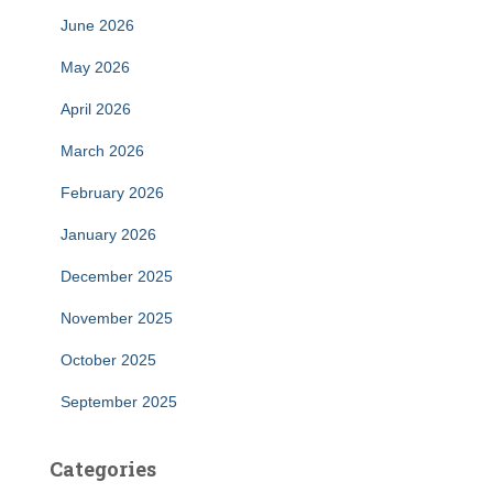
June 2026
May 2026
April 2026
March 2026
February 2026
January 2026
December 2025
November 2025
October 2025
September 2025
Categories