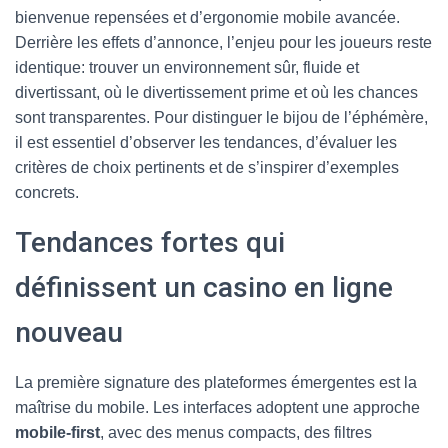
bienvenue repensées et d’ergonomie mobile avancée.
Derrière les effets d’annonce, l’enjeu pour les joueurs reste
identique: trouver un environnement sûr, fluide et
divertissant, où le divertissement prime et où les chances
sont transparentes. Pour distinguer le bijou de l’éphémère,
il est essentiel d’observer les tendances, d’évaluer les
critères de choix pertinents et de s’inspirer d’exemples
concrets.
Tendances fortes qui
définissent un casino en ligne
nouveau
La première signature des plateformes émergentes est la
maîtrise du mobile. Les interfaces adoptent une approche
mobile-first
, avec des menus compacts, des filtres