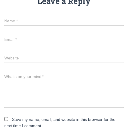
Leave a Reply
Name
*
Email
*
Website
What's on your mind?
Save my name, email, and website in this browser for the
next time I comment.