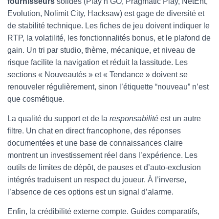
fournisseurs
solides (Play’n GO, Pragmatic Play, NetEnt,
Evolution, Nolimit City, Hacksaw) est gage de diversité et
de stabilité technique. Les fiches de jeu doivent indiquer le
RTP, la volatilité, les fonctionnalités bonus, et le plafond de
gain. Un tri par studio, thème, mécanique, et niveau de
risque facilite la navigation et réduit la lassitude. Les
sections « Nouveautés » et « Tendance » doivent se
renouveler régulièrement, sinon l’étiquette “nouveau” n’est
que cosmétique.
La qualité du support et de la
responsabilité
est un autre
filtre. Un chat en direct francophone, des réponses
documentées et une base de connaissances claire
montrent un investissement réel dans l’expérience. Les
outils de limites de dépôt, de pauses et d’auto-exclusion
intégrés traduisent un respect du joueur. À l’inverse,
l’absence de ces options est un signal d’alarme.
Enfin, la crédibilité externe compte. Guides comparatifs,