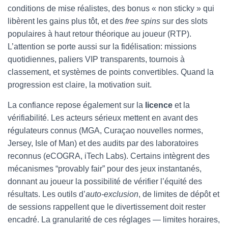
conditions de mise réalistes, des bonus « non sticky » qui
libèrent les gains plus tôt, et des
free spins
sur des slots
populaires à haut retour théorique au joueur (RTP).
L’attention se porte aussi sur la fidélisation: missions
quotidiennes, paliers VIP transparents, tournois à
classement, et systèmes de points convertibles. Quand la
progression est claire, la motivation suit.
La confiance repose également sur la
licence
et la
vérifiabilité. Les acteurs sérieux mettent en avant des
régulateurs connus (MGA, Curaçao nouvelles normes,
Jersey, Isle of Man) et des audits par des laboratoires
reconnus (eCOGRA, iTech Labs). Certains intègrent des
mécanismes “provably fair” pour des jeux instantanés,
donnant au joueur la possibilité de vérifier l’équité des
résultats. Les outils d’
auto-exclusion
, de limites de dépôt et
de sessions rappellent que le divertissement doit rester
encadré. La granularité de ces réglages — limites horaires,