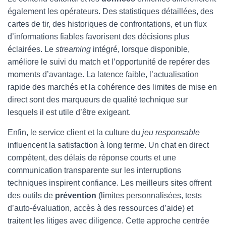
également les opérateurs. Des statistiques détaillées, des
cartes de tir, des historiques de confrontations, et un flux
d’informations fiables favorisent des décisions plus
éclairées. Le
streaming
intégré, lorsque disponible,
améliore le suivi du match et l’opportunité de repérer des
moments d’avantage. La latence faible, l’actualisation
rapide des marchés et la cohérence des limites de mise en
direct sont des marqueurs de qualité technique sur
lesquels il est utile d’être exigeant.
Enfin, le service client et la culture du
jeu responsable
influencent la satisfaction à long terme. Un chat en direct
compétent, des délais de réponse courts et une
communication transparente sur les interruptions
techniques inspirent confiance. Les meilleurs sites offrent
des outils de
prévention
(limites personnalisées, tests
d’auto-évaluation, accès à des ressources d’aide) et
traitent les litiges avec diligence. Cette approche centrée