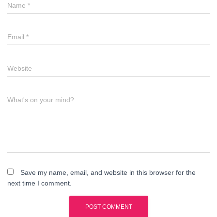
Name
*
Email
*
Website
What's on your mind?
Save my name, email, and website in this browser for the
next time I comment.