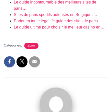
Le guide incontournable des meilleurs sites de
paris…
Sites de paris sportifs autorisés en Belgique :…
Parier en toute légalité: guide des sites de paris…
Le guide ultime pour choisir le meilleur casino en…
Categories:
BLOG