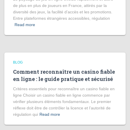
de plus en plus de joueurs en France, attirés par la
diversité des jeux, la facilité d’accès et les promotions.
Entre plateformes étrangères accessibles, régulation
Read more
BLOG
Comment reconnaître un casino fiable
en ligne : le guide pratique et sécurisé
Critères essentiels pour reconnaître un casino fiable en
ligne Choisir un casino fiable en ligne commence par
vérifier plusieurs éléments fondamentaux. Le premier
réflexe doit être de contrôler la licence et l’autorité de
régulation qui
Read more