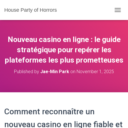
House Party of Horrors
T
O
G
G
L
Nouveau casino en ligne : le guide
E
N
stratégique pour repérer les
A
plateformes les plus prometteuses
V
I
G
Published by
Jae-Min Park
on
November 1, 2025
A
T
I
O
N
Comment reconnaître un
nouveau casino en ligne fiable et