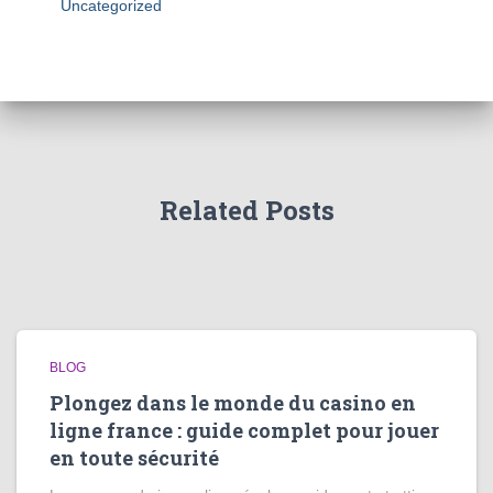
Uncategorized
Related Posts
BLOG
Plongez dans le monde du casino en
ligne france : guide complet pour jouer
en toute sécurité