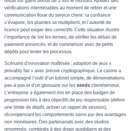
retrait sur gains bonus de 3 fois le montant. Ajoutez des
vérifications interminables au moment de retirer et une
communication floue du service client : la confiance
s’évapore, les plaintes se multiplient, et l’autorité de
licence peut exiger des correctifs. Cette situation illustre
l’importance de lire les termes, de vérifier les délais de
paiement annoncés, et de commencer avec de petits
dépôts pour tester les processus.
Scénario d’innovation maîtrisée : adoption de jeux «
provably fair » avec preuve cryptographique. Le casino a
accompagné l’outil d’un tutoriel simple, de démonstrations
pas-à-pas et d’un glossaire sur les
seeds
client/serveur.
L’entreprise a également mis en place des badges de
progression liés à des objectifs de jeu responsable (définir
une limite de dépôt, activer un rappel de session),
récompensant les comportements sains par des avantages
non monétaires. Des partenariats avec des studios
renommés, combinés à des drops quotidiens et des