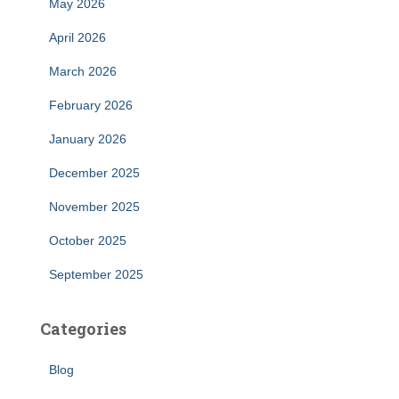
May 2026
April 2026
March 2026
February 2026
January 2026
December 2025
November 2025
October 2025
September 2025
Categories
Blog