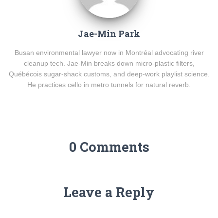
Jae-Min Park
Busan environmental lawyer now in Montréal advocating river
cleanup tech. Jae-Min breaks down micro-plastic filters,
Québécois sugar-shack customs, and deep-work playlist science.
He practices cello in metro tunnels for natural reverb.
0 Comments
Leave a Reply