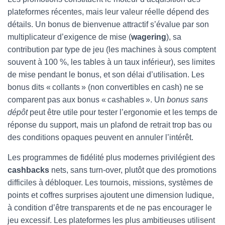
plateformes récentes, mais leur valeur réelle dépend des
détails. Un bonus de bienvenue attractif s’évalue par son
multiplicateur d’exigence de mise (
wagering
), sa
contribution par type de jeu (les machines à sous comptent
souvent à 100 %, les tables à un taux inférieur), ses limites
de mise pendant le bonus, et son délai d’utilisation. Les
bonus dits « collants » (non convertibles en cash) ne se
comparent pas aux bonus « cashables ». Un
bonus sans
dépôt
peut être utile pour tester l’ergonomie et les temps de
réponse du support, mais un plafond de retrait trop bas ou
des conditions opaques peuvent en annuler l’intérêt.
Les programmes de fidélité plus modernes privilégient des
cashbacks
nets, sans turn-over, plutôt que des promotions
difficiles à débloquer. Les tournois, missions, systèmes de
points et coffres surprises ajoutent une dimension ludique,
à condition d’être transparents et de ne pas encourager le
jeu excessif. Les plateformes les plus ambitieuses utilisent