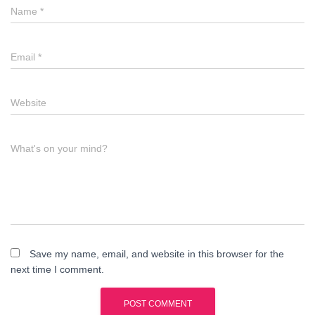
Name
*
Email
*
Website
What's on your mind?
Save my name, email, and website in this browser for the
next time I comment.