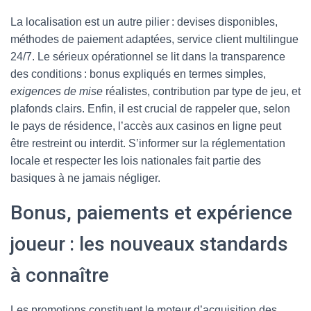
La localisation est un autre pilier : devises disponibles,
méthodes de paiement adaptées, service client multilingue
24/7. Le sérieux opérationnel se lit dans la transparence
des conditions : bonus expliqués en termes simples,
exigences de mise
réalistes, contribution par type de jeu, et
plafonds clairs. Enfin, il est crucial de rappeler que, selon
le pays de résidence, l’accès aux casinos en ligne peut
être restreint ou interdit. S’informer sur la réglementation
locale et respecter les lois nationales fait partie des
basiques à ne jamais négliger.
Bonus, paiements et expérience
joueur : les nouveaux standards
à connaître
Les promotions constituent le moteur d’acquisition des