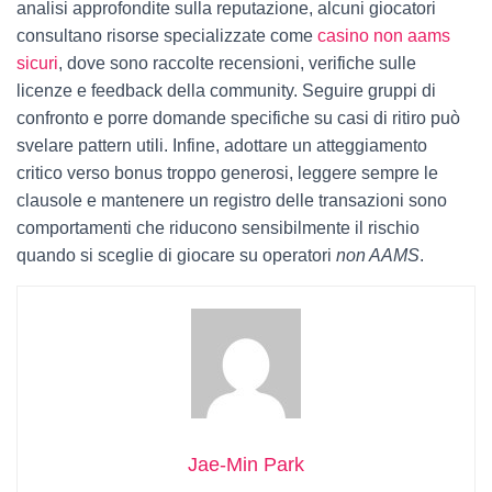
analisi approfondite sulla reputazione, alcuni giocatori
consultano risorse specializzate come
casino non aams
sicuri
, dove sono raccolte recensioni, verifiche sulle
licenze e feedback della community. Seguire gruppi di
confronto e porre domande specifiche su casi di ritiro può
svelare pattern utili. Infine, adottare un atteggiamento
critico verso bonus troppo generosi, leggere sempre le
clausole e mantenere un registro delle transazioni sono
comportamenti che riducono sensibilmente il rischio
quando si sceglie di giocare su operatori
non AAMS
.
Jae-Min Park