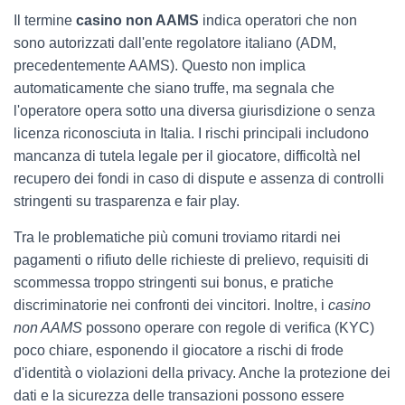
Il termine
casino non AAMS
indica operatori che non
sono autorizzati dall'ente regolatore italiano (ADM,
precedentemente AAMS). Questo non implica
automaticamente che siano truffe, ma segnala che
l'operatore opera sotto una diversa giurisdizione o senza
licenza riconosciuta in Italia. I rischi principali includono
mancanza di tutela legale per il giocatore, difficoltà nel
recupero dei fondi in caso di dispute e assenza di controlli
stringenti su trasparenza e fair play.
Tra le problematiche più comuni troviamo ritardi nei
pagamenti o rifiuto delle richieste di prelievo, requisiti di
scommessa troppo stringenti sui bonus, e pratiche
discriminatorie nei confronti dei vincitori. Inoltre, i
casino
non AAMS
possono operare con regole di verifica (KYC)
poco chiare, esponendo il giocatore a rischi di frode
d'identità o violazioni della privacy. Anche la protezione dei
dati e la sicurezza delle transazioni possono essere