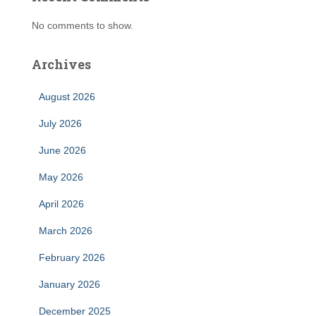
No comments to show.
Archives
August 2026
July 2026
June 2026
May 2026
April 2026
March 2026
February 2026
January 2026
December 2025