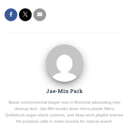
Jae-Min Park
Busan environmental lawyer now in Montréal advocating river
cleanup tech. Jae-Min breaks down micro-plastic filters,
Québécois sugar-shack customs, and deep-work playlist science.
He practices cello in metro tunnels for natural reverb.