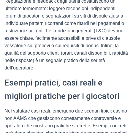
Reputazione e feedback degli utenti costituiscono un
ulteriore termometro: leggere recensioni indipendenti,
forum di giocatori e segnalazioni su siti di dispute aiuta a
individuare pattern ricorrenti come ritardi nei pagamenti o
restrizioni sui conti. Le condizioni generali (T&C) devono
essere chiare, facilmente accessibili e prive di clausole
vessatorie sui prelievi o sui requisiti di bonus. Infine, la
qualità del supporto clienti (orari, canali disponibili, rapidità
nelle risposte) è un segnale pratico della serietà
dell'operatore.
Esempi pratici, casi reali e
migliori pratiche per i giocatori
Nel valutare casi reali, emergono due scenari tipici: casinò
non AAMS che gestiscono correttamente controversie e
operatori che mostrano pratiche scorrette. Esempi concreti