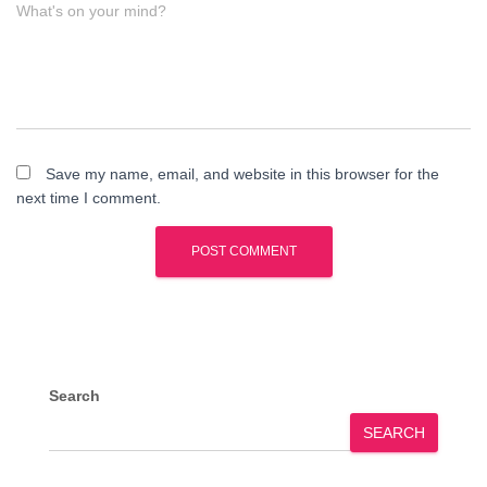
What's on your mind?
Save my name, email, and website in this browser for the
next time I comment.
Search
SEARCH