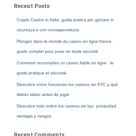
Recent Posts
Crypto Casino in Italia: guida pratica per giocare in
sicurezza e con consapevolezza
Plongez dans le monde du casino en ligne france :
guide complet pour jouer en toute sécurité
Comment reconnaître un casino fiable en ligne : le
guide pratique et sécurisé
Descubre cómo funcionan los casinos sin KYC y qué
debes saber antes de jugar
Descubre todo sobre los casinos sin kyc: privacidad,
ventajas y riesgos
Recent Comments