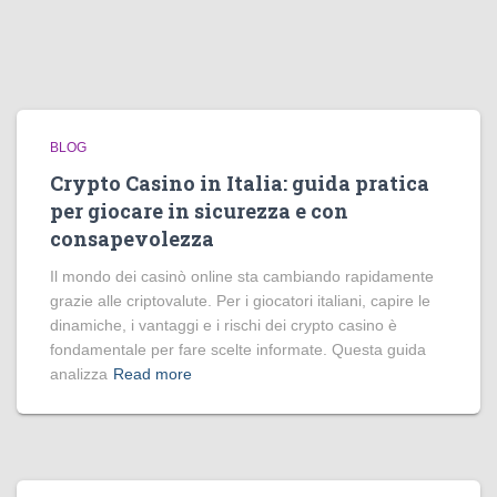
BLOG
Crypto Casino in Italia: guida pratica
per giocare in sicurezza e con
consapevolezza
Il mondo dei casinò online sta cambiando rapidamente
grazie alle criptovalute. Per i giocatori italiani, capire le
dinamiche, i vantaggi e i rischi dei crypto casino è
fondamentale per fare scelte informate. Questa guida
analizza
Read more