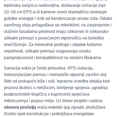
toplinska ovojnica nedovoljna, dodavanje izolacije (npr.
10–16 cm EPS-a ili kamene vune) dramatično smanjuje
gubitke energije i rizik od kondenzacije unutar zida. Odabir
završnog sloja prilagođava se mikroklimi: na zasjenjenim i
vlažnim fasadama prednost imaju silikonski ili silikonsko-
silikatni premazi s povećanom otpornošću na biološko
onečišćenje. Za mineralne podloge i objekte kulturne
vrijednosti, silikatni premazi osiguravaju visoku
paropropusnost i kompatibilnost sa starijim žbukama.
Sanacija sokla je često presudna: XPS izolacija,
hidroizolacijski premaz i mehanički otporniji završni sloj
štite od prskajuće kiše i soli. Ispravna izvedba detalja kod
prozora (kutnici s mrežicom, brtvljenje spojeva, ugradnja
podprozorskih klupčica s kapnicom) sprječava
mikrocurenja i pojavu mrlja. Uz dobar projekt i nadzor,
obnova pročelja
vraća estetski sjaj zgrade, produžava
životni vijek konstrukcije i poboljšava energetske