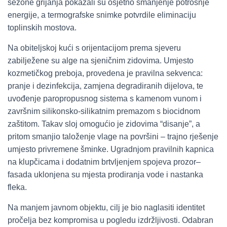
sezone grijanja pokazali su osjetno smanjenje potrošnje
energije, a termografske snimke potvrdile eliminaciju
toplinskih mostova.
Na obiteljskoj kući s orijentacijom prema sjeveru
zabilježene su alge na sjeničnim zidovima. Umjesto
kozmetičkog preboja, provedena je pravilna sekvenca:
pranje i dezinfekcija, zamjena degradiranih dijelova, te
uvođenje paropropusnog sistema s kamenom vunom i
završnim silikonsko-silikatnim premazom s biocidnom
zaštitom. Takav sloj omogućio je zidovima “disanje”, a
pritom smanjio taloženje vlage na površini – trajno rješenje
umjesto privremene šminke. Ugradnjom pravilnih kapnica
na klupčicama i dodatnim brtvljenjem spojeva prozor–
fasada uklonjena su mjesta prodiranja vode i nastanka
fleka.
Na manjem javnom objektu, cilj je bio naglasiti identitet
pročelja bez kompromisa u pogledu izdržljivosti. Odabran