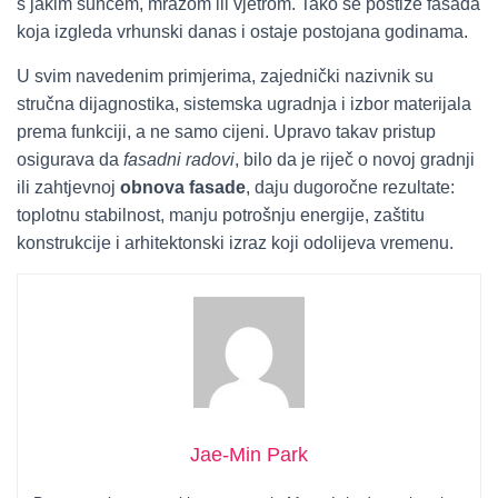
s jakim suncem, mrazom ili vjetrom. Tako se postiže fasada
koja izgleda vrhunski danas i ostaje postojana godinama.
U svim navedenim primjerima, zajednički nazivnik su
stručna dijagnostika, sistemska ugradnja i izbor materijala
prema funkciji, a ne samo cijeni. Upravo takav pristup
osigurava da
fasadni radovi
, bilo da je riječ o novoj gradnji
ili zahtjevnoj
obnova fasade
, daju dugoročne rezultate:
toplotnu stabilnost, manju potrošnju energije, zaštitu
konstrukcije i arhitektonski izraz koji odolijeva vremenu.
Jae-Min Park