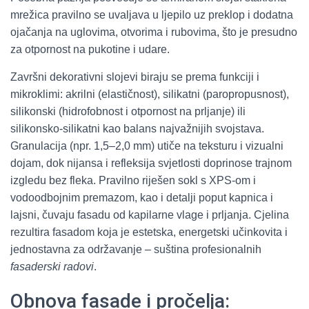
mrežica pravilno se uvaljava u ljepilo uz preklop i dodatna
ojačanja na uglovima, otvorima i rubovima, što je presudno
za otpornost na pukotine i udare.
Završni dekorativni slojevi biraju se prema funkciji i
mikroklimi: akrilni (elastičnost), silikatni (paropropusnost),
silikonski (hidrofobnost i otpornost na prljanje) ili
silikonsko-silikatni kao balans najvažnijih svojstava.
Granulacija (npr. 1,5–2,0 mm) utiče na teksturu i vizualni
dojam, dok nijansa i refleksija svjetlosti doprinose trajnom
izgledu bez fleka. Pravilno riješen sokl s XPS-om i
vodoodbojnim premazom, kao i detalji poput kapnica i
lajsni, čuvaju fasadu od kapilarne vlage i prljanja. Cjelina
rezultira fasadom koja je estetska, energetski učinkovita i
jednostavna za održavanje – suština profesionalnih
fasaderski radovi
.
Obnova fasade i pročelja: