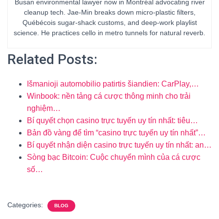
Busan environmental lawyer now in Montréal advocating river
cleanup tech. Jae-Min breaks down micro-plastic filters,
Québécois sugar-shack customs, and deep-work playlist
science. He practices cello in metro tunnels for natural reverb.
Related Posts:
Išmanioji automobilio patirtis šiandien: CarPlay,…
Winbook: nền tảng cá cược thông minh cho trải
nghiệm…
Bí quyết chọn casino trực tuyến uy tín nhất: tiêu…
Bản đồ vàng để tìm “casino trực tuyến uy tín nhất”…
Bí quyết nhận diện casino trực tuyến uy tín nhất: an…
Sòng bạc Bitcoin: Cuộc chuyển mình của cá cược
số…
Categories:
BLOG