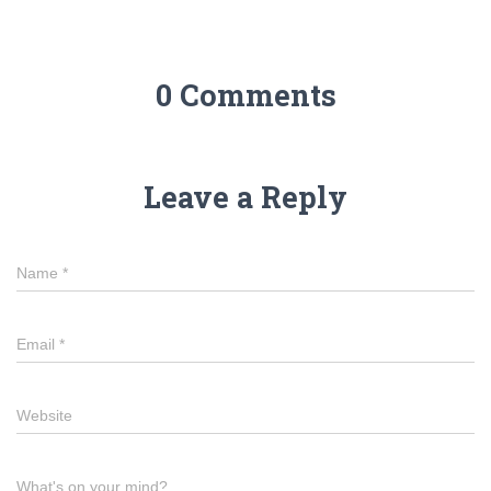
0 Comments
Leave a Reply
Name
*
Email
*
Website
What's on your mind?