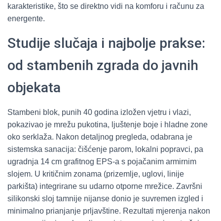
karakteristike, što se direktno vidi na komforu i računu za
energente.
Studije slučaja i najbolje prakse:
od stambenih zgrada do javnih
objekata
Stambeni blok, punih 40 godina izložen vjetru i vlazi,
pokazivao je mrežu pukotina, ljuštenje boje i hladne zone
oko serklaža. Nakon detaljnog pregleda, odabrana je
sistemska sanacija: čišćenje parom, lokalni popravci, pa
ugradnja 14 cm grafitnog EPS-a s pojačanim armirnim
slojem. U kritičnim zonama (prizemlje, uglovi, linije
parkišta) integrirane su udarno otporne mrežice. Završni
silikonski sloj tamnije nijanse donio je suvremen izgled i
minimalno prianjanje prljavštine. Rezultati mjerenja nakon