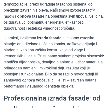
termoizolacije, preko ugradnje fasadnog sistema, do
preciznih završnih slojeva. Naši timovi izvode
fasadni
radovi
i
obnova fasade
na objektima svih tipova i veličina,
osiguravajući optimalnu energetsku efikasnost,
dugotrajnost i estetsku vrijednost pročelja.
U praksi, kvalitetna
izrada fasade
nije samo estetsko
pitanje; ona direktno utiče na komfor, troškove grijanja i
hlađenja, kao i na zaštitu konstrukcije od vlage i
vremenskih uticaja. Pristupamo svakom projektu sistemski:
tehnička dijagnostika, detaljno planiranje i izbor materijala
prilagođen namjeni i mikroklimi daju rezultat koji je
postojan i funkcionalan. Bilo da se radi o novogradnji ili
zahtjevnoj
obnova pročelja
, cilj je isti – savršen balans
performansi i vizualnog identiteta objekta.
Profesionalna izrada fasade: od