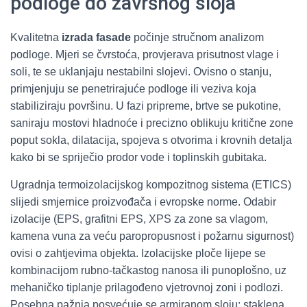
podloge do završnog sloja
Kvalitetna
izrada fasade
počinje stručnom analizom
podloge. Mjeri se čvrstoća, provjerava prisutnost vlage i
soli, te se uklanjaju nestabilni slojevi. Ovisno o stanju,
primjenjuju se penetrirajuće podloge ili veziva koja
stabiliziraju površinu. U fazi pripreme, brtve se pukotine,
saniraju mostovi hladnoće i precizno oblikuju kritične zone
poput sokla, dilatacija, spojeva s otvorima i krovnih detalja
kako bi se spriječio prodor vode i toplinskih gubitaka.
Ugradnja termoizolacijskog kompozitnog sistema (ETICS)
slijedi smjernice proizvođača i evropske norme. Odabir
izolacije (EPS, grafitni EPS, XPS za zone sa vlagom,
kamena vuna za veću paropropusnost i požarnu sigurnost)
ovisi o zahtjevima objekta. Izolacijske ploče lijepe se
kombinacijom rubno-tačkastog nanosa ili punoplošno, uz
mehaničko tiplanje prilagođeno vjetrovnoj zoni i podlozi.
Posebna pažnja posvećuje se armiranom sloju: staklena