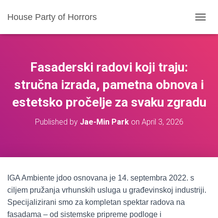
House Party of Horrors
T
O
G
G
L
Fasaderski radovi koji traju:
E
N
stručna izrada, pametna obnova i
A
estetsko pročelje za svaku zgradu
V
I
G
Published by
Jae-Min Park
on
April 3, 2026
A
T
I
O
N
IGA Ambiente jdoo osnovana je 14. septembra 2022. s
ciljem pružanja vrhunskih usluga u građevinskoj industriji.
Specijalizirani smo za kompletan spektar radova na
fasadama – od sistemske pripreme podloge i