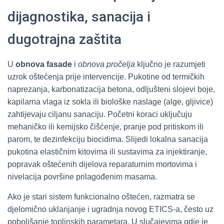
dijagnostika, sanacija i
dugotrajna zaštita
U
obnova fasade
i
obnova pročelja
ključno je razumjeti
uzrok oštećenja prije intervencije. Pukotine od termičkih
naprezanja, karbonatizacija betona, odljušteni slojevi boje,
kapilarna vlaga iz sokla ili biološke naslage (alge, gljivice)
zahtijevaju ciljanu sanaciju. Početni koraci uključuju
mehaničko ili kemijsko čišćenje, pranje pod pritiskom ili
parom, te dezinfekciju biocidima. Slijedi lokalna sanacija
pukotina elastičnim kitovima ili sustavima za injektiranje,
popravak oštećenih dijelova reparaturnim mortovima i
nivelacija površine prilagođenim masama.
Ako je stari sistem funkcionalno oštećen, razmatra se
djelomično uklanjanje i ugradnja novog ETICS-a, često uz
poboljšanje toplinskih parametara. U slučajevima gdje je