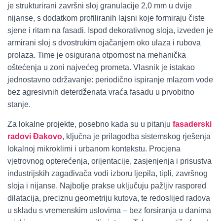
je strukturirani završni sloj granulacije 2,0 mm u dvije
nijanse, s dodatkom profiliranih lajsni koje formiraju čiste
sjene i ritam na fasadi. Ispod dekorativnog sloja, izveden je
armirani sloj s dvostrukim ojačanjem oko ulaza i rubova
prolaza. Time je osigurana otpornost na mehanička
oštećenja u zoni najvećeg prometa. Vlasnik je istakao
jednostavno održavanje: periodično ispiranje mlazom vode
bez agresivnih deterdženata vraća fasadu u prvobitno
stanje.
Za lokalne projekte, posebno kada su u pitanju
fasaderski
radovi Đakovo
, ključna je prilagodba sistemskog rješenja
lokalnoj mikroklimi i urbanom kontekstu. Procjena
vjetrovnog opterećenja, orijentacije, zasjenjenja i prisustva
industrijskih zagađivača vodi izboru ljepila, tipli, završnog
sloja i nijanse. Najbolje prakse uključuju pažljiv raspored
dilatacija, preciznu geometriju kutova, te redoslijed radova
u skladu s vremenskim uslovima – bez forsiranja u danima