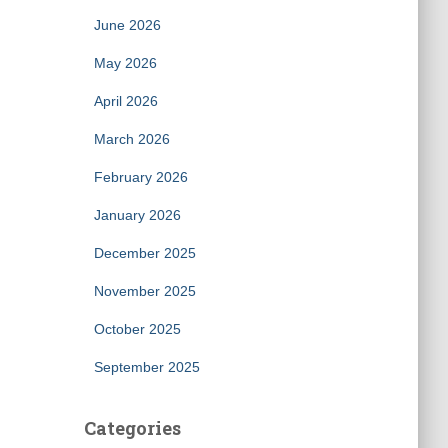
June 2026
May 2026
April 2026
March 2026
February 2026
January 2026
December 2025
November 2025
October 2025
September 2025
Categories