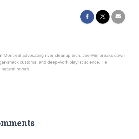
n Montréal advocating river cleanup tech. Jae-Min breaks down
sugar-shack customs, and deep-work playlist science. He
r natural reverb.
omments