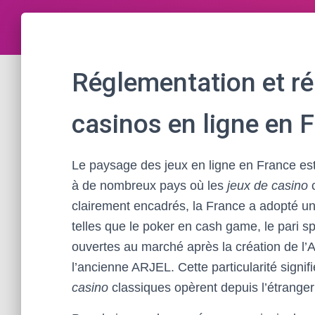
Réglementation et ré
casinos en ligne en 
Le paysage des jeux en ligne en France es
à de nombreux pays où les
jeux de casino
c
clairement encadrés, la France a adopté une
telles que le poker en cash game, le pari sp
ouvertes au marché après la création de l’Au
l’ancienne ARJEL. Cette particularité signif
casino
classiques opèrent depuis l’étrange