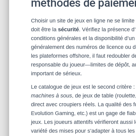
méthodes de paieme
Choisir un site de jeux en ligne ne se limit
doit être la
sécurité
. Vérifiez la présence 
conditions générales et la disponibilité d’un 
généralement des numéros de licence ou des
les plateformes offshore, il faut redoubler d
responsable du joueur—limites de dépôt, aut
important de sérieux.
Le catalogue de jeux est le second critère 
machines à sous
, de jeux de table (roulett
direct avec croupiers réels. La qualité des 
Evolution Gaming, etc.) est un gage de fiab
jeux. Les joueurs attentifs vérifieront aussi 
variété des mises pour s’adapter à tous les