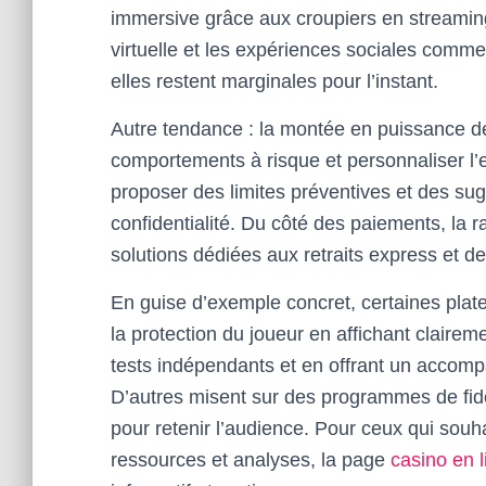
immersive grâce aux croupiers en streaming
virtuelle et les expériences sociales com
elles restent marginales pour l’instant.
Autre tendance : la montée en puissance des o
comportements à risque et personnaliser l’
proposer des limites préventives et des sug
confidentialité. Du côté des paiements, la r
solutions dédiées aux retraits express et d
En guise d’exemple concret, certaines plate
la protection du joueur en affichant clairem
tests indépendants et en offrant un accom
D’autres misent sur des programmes de fidé
pour retenir l’audience. Pour ceux qui sou
ressources et analyses, la page
casino en l