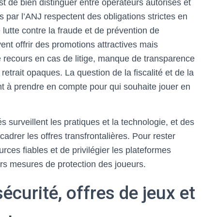
st de bien distinguer entre opérateurs autorisés et
 par l’ANJ respectent des obligations strictes en
utte contre la fraude et de prévention de
vent offrir des promotions attractives mais
 recours en cas de litige, manque de transparence
 retrait opaques. La question de la fiscalité et de la
nt à prendre en compte pour qui souhaite jouer en
és surveillent les pratiques et la technologie, et des
drer les offres transfrontalières. Pour rester
urces fiables et de privilégier les plateformes
eurs mesures de protection des joueurs.
sécurité, offres de jeux et