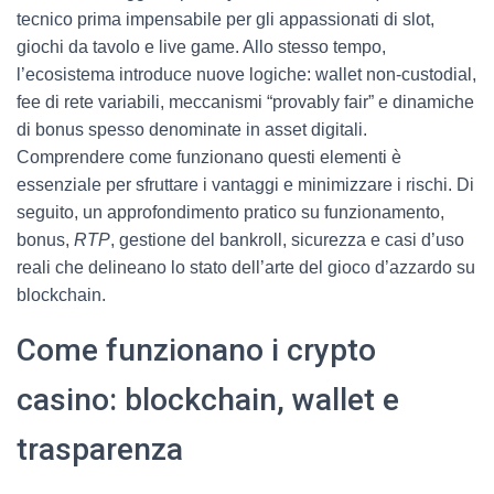
tecnico prima impensabile per gli appassionati di slot,
giochi da tavolo e live game. Allo stesso tempo,
l’ecosistema introduce nuove logiche: wallet non-custodial,
fee di rete variabili, meccanismi “provably fair” e dinamiche
di bonus spesso denominate in asset digitali.
Comprendere come funzionano questi elementi è
essenziale per sfruttare i vantaggi e minimizzare i rischi. Di
seguito, un approfondimento pratico su funzionamento,
bonus,
RTP
, gestione del bankroll, sicurezza e casi d’uso
reali che delineano lo stato dell’arte del gioco d’azzardo su
blockchain.
Come funzionano i crypto
casino: blockchain, wallet e
trasparenza