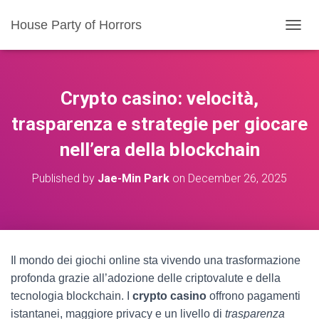
House Party of Horrors
T
O
G
G
L
Crypto casino: velocità,
E
N
trasparenza e strategie per giocare
A
nell’era della blockchain
V
I
G
Published by
Jae-Min Park
on
December 26, 2025
A
T
I
O
N
Il mondo dei giochi online sta vivendo una trasformazione
profonda grazie all’adozione delle criptovalute e della
tecnologia blockchain. I
crypto casino
offrono pagamenti
istantanei, maggiore privacy e un livello di
trasparenza