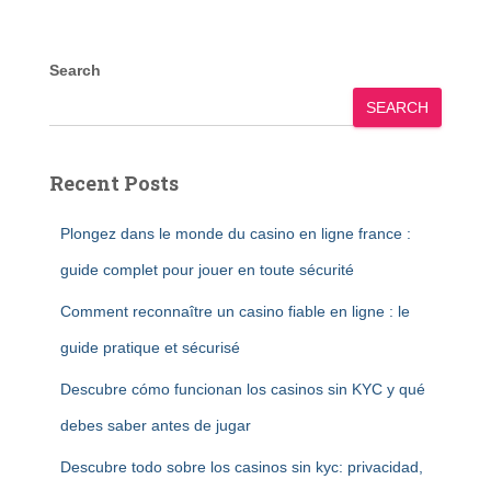
Search
SEARCH
Recent Posts
Plongez dans le monde du casino en ligne france :
guide complet pour jouer en toute sécurité
Comment reconnaître un casino fiable en ligne : le
guide pratique et sécurisé
Descubre cómo funcionan los casinos sin KYC y qué
debes saber antes de jugar
Descubre todo sobre los casinos sin kyc: privacidad,