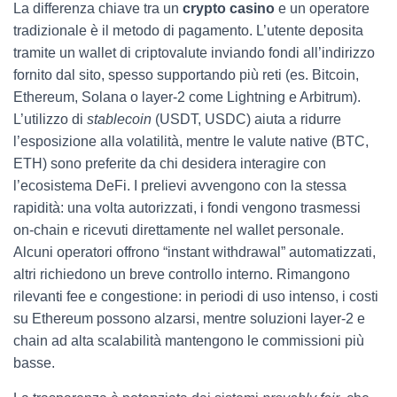
La differenza chiave tra un
crypto casino
e un operatore
tradizionale è il metodo di pagamento. L’utente deposita
tramite un wallet di criptovalute inviando fondi all’indirizzo
fornito dal sito, spesso supportando più reti (es. Bitcoin,
Ethereum, Solana o layer-2 come Lightning e Arbitrum).
L’utilizzo di
stablecoin
(USDT, USDC) aiuta a ridurre
l’esposizione alla volatilità, mentre le valute native (BTC,
ETH) sono preferite da chi desidera interagire con
l’ecosistema DeFi. I prelievi avvengono con la stessa
rapidità: una volta autorizzati, i fondi vengono trasmessi
on-chain e ricevuti direttamente nel wallet personale.
Alcuni operatori offrono “instant withdrawal” automatizzati,
altri richiedono un breve controllo interno. Rimangono
rilevanti fee e congestione: in periodi di uso intenso, i costi
su Ethereum possono alzarsi, mentre soluzioni layer-2 e
chain ad alta scalabilità mantengono le commissioni più
basse.