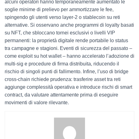
alcuni operatori hanno temporaneamente aumentato le
soglie minime di prelievo per ammortizzare le fee,
spingendo gli utenti verso layer-2 o stablecoin su reti
alternative. Si osservano anche programmi di loyalty basati
su NFT, che sbloccano tornei esclusivi o livelli VIP
permanenti: la proprietà digitale rende portabile lo status
tra campagne e stagioni. Eventi di sicurezza del passato –
come exploit su hot wallet – hanno accelerato l’adozione di
multi-sig e procedure di firma distribuita, riducendo il
rischio di singoli punti di fallimento. Infine, l’uso di bridge
cross-chain richiede prudenza: trasferire asset tra reti
aggiunge complessità operativa e introduce rischi di smart
contract, da valutare attentamente prima di eseguire
movimenti di valore rilevante.