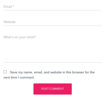
Email
*
Website
What's on your mind?
Save my name, email, and website in this browser for the
next time I comment.