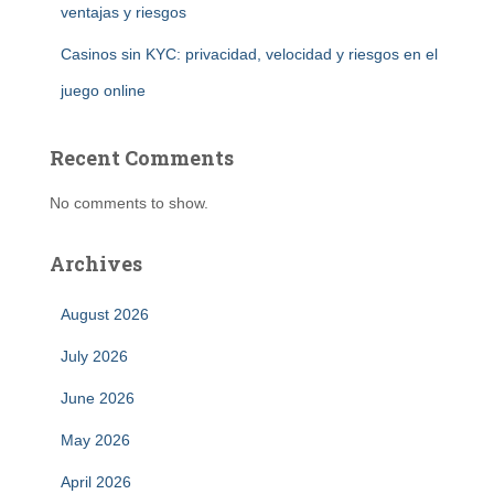
ventajas y riesgos
Casinos sin KYC: privacidad, velocidad y riesgos en el
juego online
Recent Comments
No comments to show.
Archives
August 2026
July 2026
June 2026
May 2026
April 2026