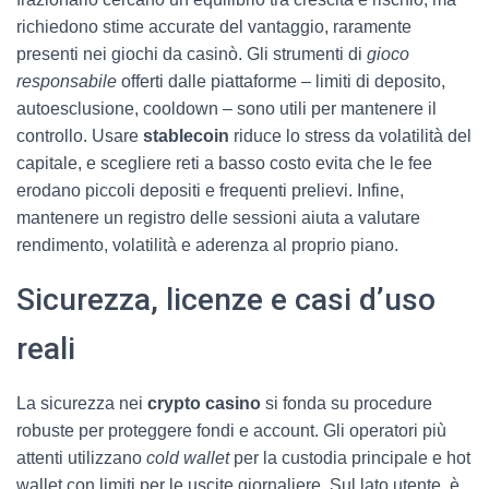
richiedono stime accurate del vantaggio, raramente
presenti nei giochi da casinò. Gli strumenti di
gioco
responsabile
offerti dalle piattaforme – limiti di deposito,
autoesclusione, cooldown – sono utili per mantenere il
controllo. Usare
stablecoin
riduce lo stress da volatilità del
capitale, e scegliere reti a basso costo evita che le fee
erodano piccoli depositi e frequenti prelievi. Infine,
mantenere un registro delle sessioni aiuta a valutare
rendimento, volatilità e aderenza al proprio piano.
Sicurezza, licenze e casi d’uso
reali
La sicurezza nei
crypto casino
si fonda su procedure
robuste per proteggere fondi e account. Gli operatori più
attenti utilizzano
cold wallet
per la custodia principale e hot
wallet con limiti per le uscite giornaliere. Sul lato utente, è