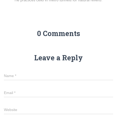
He practices cello in metro tunnels for natural reverb.
0 Comments
Leave a Reply
Name
*
Email
*
Website