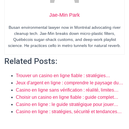
Jae-Min Park
Busan environmental lawyer now in Montréal advocating river
cleanup tech. Jae-Min breaks down micro-plastic filters,
Québécois sugar-shack customs, and deep-work playlist
science. He practices cello in metro tunnels for natural reverb.
Related Posts:
Trouver un casino en ligne fiable : stratégies…
Jeux d'argent en ligne : comprendre le paysage du…
Casino en ligne sans vérification : réalité, limites…
Choisir un casino en ligne fiable : guide complet…
Casino en ligne : le guide stratégique pour jouer…
Casino en ligne : stratégies, sécurité et tendances…