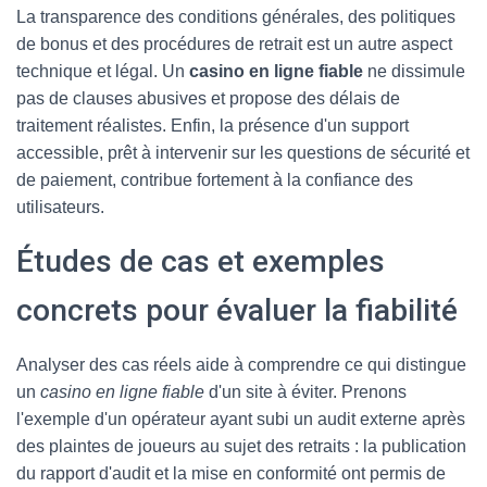
La transparence des conditions générales, des politiques
de bonus et des procédures de retrait est un autre aspect
technique et légal. Un
casino en ligne fiable
ne dissimule
pas de clauses abusives et propose des délais de
traitement réalistes. Enfin, la présence d'un support
accessible, prêt à intervenir sur les questions de sécurité et
de paiement, contribue fortement à la confiance des
utilisateurs.
Études de cas et exemples
concrets pour évaluer la fiabilité
Analyser des cas réels aide à comprendre ce qui distingue
un
casino en ligne fiable
d'un site à éviter. Prenons
l'exemple d'un opérateur ayant subi un audit externe après
des plaintes de joueurs au sujet des retraits : la publication
du rapport d'audit et la mise en conformité ont permis de