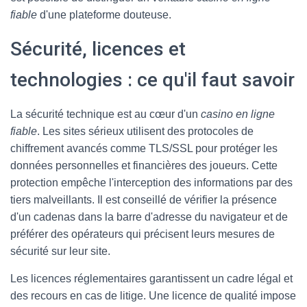
fiable
d'une plateforme douteuse.
Sécurité, licences et
technologies : ce qu'il faut savoir
La sécurité technique est au cœur d'un
casino en ligne
fiable
. Les sites sérieux utilisent des protocoles de
chiffrement avancés comme TLS/SSL pour protéger les
données personnelles et financières des joueurs. Cette
protection empêche l'interception des informations par des
tiers malveillants. Il est conseillé de vérifier la présence
d'un cadenas dans la barre d'adresse du navigateur et de
préférer des opérateurs qui précisent leurs mesures de
sécurité sur leur site.
Les licences réglementaires garantissent un cadre légal et
des recours en cas de litige. Une licence de qualité impose