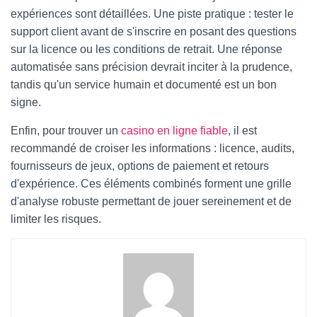
expériences sont détaillées. Une piste pratique : tester le
support client avant de s'inscrire en posant des questions
sur la licence ou les conditions de retrait. Une réponse
automatisée sans précision devrait inciter à la prudence,
tandis qu'un service humain et documenté est un bon
signe.
Enfin, pour trouver un
casino en ligne fiable
, il est
recommandé de croiser les informations : licence, audits,
fournisseurs de jeux, options de paiement et retours
d'expérience. Ces éléments combinés forment une grille
d'analyse robuste permettant de jouer sereinement et de
limiter les risques.