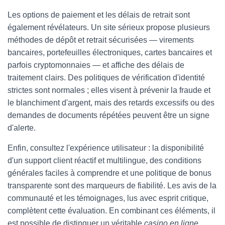
Les options de paiement et les délais de retrait sont
également révélateurs. Un site sérieux propose plusieurs
méthodes de dépôt et retrait sécurisées — virements
bancaires, portefeuilles électroniques, cartes bancaires et
parfois cryptomonnaies — et affiche des délais de
traitement clairs. Des politiques de vérification d'identité
strictes sont normales ; elles visent à prévenir la fraude et
le blanchiment d'argent, mais des retards excessifs ou des
demandes de documents répétées peuvent être un signe
d'alerte.
Enfin, consultez l'expérience utilisateur : la disponibilité
d'un support client réactif et multilingue, des conditions
générales faciles à comprendre et une politique de bonus
transparente sont des marqueurs de fiabilité. Les avis de la
communauté et les témoignages, lus avec esprit critique,
complètent cette évaluation. En combinant ces éléments, il
est possible de distinguer un véritable
casino en ligne