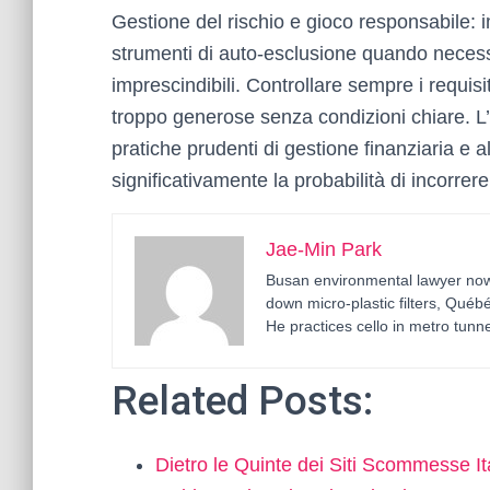
Gestione del rischio e gioco responsabile: im
strumenti di auto-esclusione quando neces
imprescindibili. Controllare sempre i requisi
troppo generose senza condizioni chiare. L’at
pratiche prudenti di gestione finanziaria e a
significativamente la probabilità di incorrere
Jae-Min Park
Busan environmental lawyer now 
down micro-plastic filters, Qué
He practices cello in metro tunne
Related Posts:
Dietro le Quinte dei Siti Scommesse It