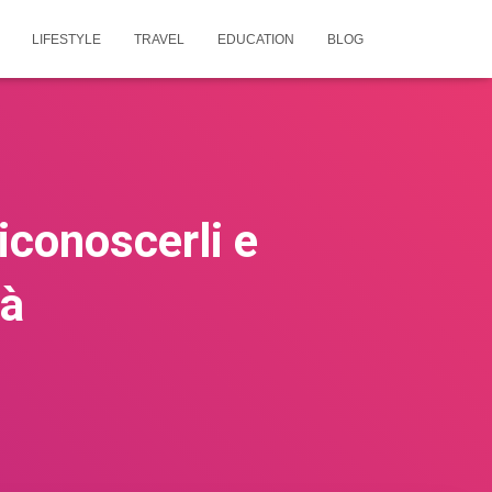
LIFESTYLE
TRAVEL
EDUCATION
BLOG
riconoscerli e
tà