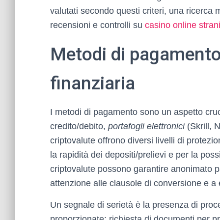
valutati secondo questi criteri, una ricerca 
recensioni e controlli su
casino online strani
Metodi di pagamento,
finanziaria
I metodi di pagamento sono un aspetto cruci
credito/debito,
portafogli elettronici
(Skrill, 
criptovalute offrono diversi livelli di protez
la rapidità dei depositi/prelievi e per la poss
criptovalute possono garantire anonimato pa
attenzione alle clausole di conversione e a ev
Un segnale di serietà è la presenza di pr
proporzionate: richiesta di documenti per pr