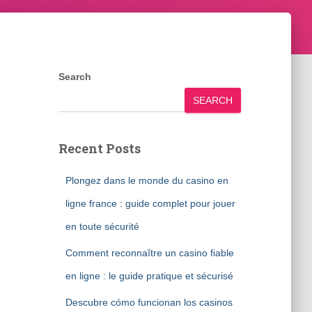
Search
SEARCH
Recent Posts
Plongez dans le monde du casino en
ligne france : guide complet pour jouer
en toute sécurité
Comment reconnaître un casino fiable
en ligne : le guide pratique et sécurisé
Descubre cómo funcionan los casinos