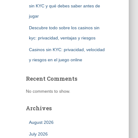
sin KYC y qué debes saber antes de
jugar
Descubre todo sobre los casinos sin
kyc: privacidad, ventajas y riesgos
Casinos sin KYC: privacidad, velocidad
y riesgos en el juego online
Recent Comments
No comments to show.
Archives
August 2026
July 2026