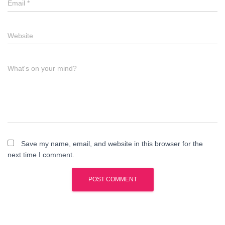
Email
*
Website
What's on your mind?
Save my name, email, and website in this browser for the
next time I comment.