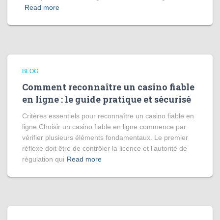
Read more
BLOG
Comment reconnaître un casino fiable
en ligne : le guide pratique et sécurisé
Critères essentiels pour reconnaître un casino fiable en
ligne Choisir un casino fiable en ligne commence par
vérifier plusieurs éléments fondamentaux. Le premier
réflexe doit être de contrôler la licence et l’autorité de
régulation qui
Read more