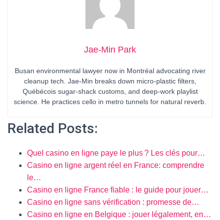
Jae-Min Park
Busan environmental lawyer now in Montréal advocating river
cleanup tech. Jae-Min breaks down micro-plastic filters,
Québécois sugar-shack customs, and deep-work playlist
science. He practices cello in metro tunnels for natural reverb.
Related Posts:
Quel casino en ligne paye le plus ? Les clés pour…
Casino en ligne argent réel en France: comprendre
le…
Casino en ligne France fiable : le guide pour jouer…
Casino en ligne sans vérification : promesse de…
Casino en ligne en Belgique : jouer légalement, en…