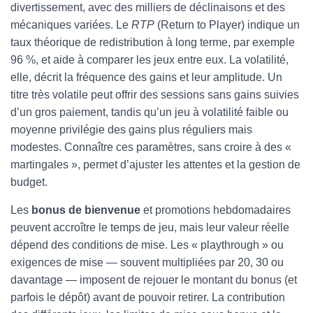
divertissement, avec des milliers de déclinaisons et des
mécaniques variées. Le
RTP
(Return to Player) indique un
taux théorique de redistribution à long terme, par exemple
96 %, et aide à comparer les jeux entre eux. La volatilité,
elle, décrit la fréquence des gains et leur amplitude. Un
titre très volatile peut offrir des sessions sans gains suivies
d’un gros paiement, tandis qu’un jeu à volatilité faible ou
moyenne privilégie des gains plus réguliers mais
modestes. Connaître ces paramètres, sans croire à des «
martingales », permet d’ajuster les attentes et la gestion de
budget.
Les
bonus de bienvenue
et promotions hebdomadaires
peuvent accroître le temps de jeu, mais leur valeur réelle
dépend des conditions de mise. Les « playthrough » ou
exigences de mise — souvent multipliées par 20, 30 ou
davantage — imposent de rejouer le montant du bonus (et
parfois le dépôt) avant de pouvoir retirer. La contribution