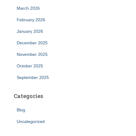
March 2026
February 2026
January 2026
December 2025
November 2025
October 2025
September 2025
Categories
Blog
Uncategorized