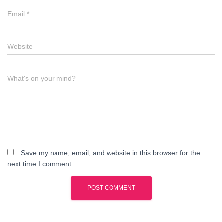
Email
*
Website
What's on your mind?
Save my name, email, and website in this browser for the
next time I comment.