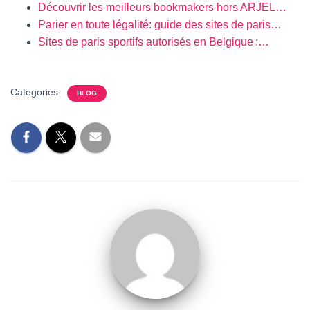
Découvrir les meilleurs bookmakers hors ARJEL…
Parier en toute légalité: guide des sites de paris…
Sites de paris sportifs autorisés en Belgique :…
Categories:
BLOG