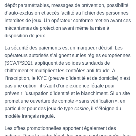
dépôt paramétrables, messages de prévention, possibilité
d’auto-exclusion et accès facilité au fichier des personnes
interdites de jeux. Un opérateur conforme met en avant ces
mécanismes de protection avant même la mise à
disposition de jeux.
La sécurité des paiements est un marqueur décisif. Les
opérateurs autorisés s’alignent sur les règles européennes
(SCA/PSD2), appliquent de solides standards de
chiffrement et multiplient les contrôles anti-fraude. À
l’inscription, le KYC (preuve d’identité et de domicile) n’est
pas une option : il s’agit d’une exigence légale pour
prévenir l’usurpation d’identité et le blanchiment. Si un site
promet une ouverture de compte « sans vérification », en
particulier pour des jeux de type
casino
, il s’éloigne du
modèle français régulé.
Les offres promotionnelles apportent également des
indices. Dans le cadre légal, les bonus sont encadrés : leur