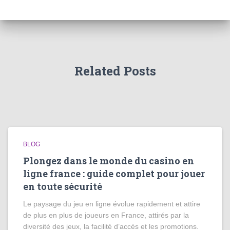
Related Posts
BLOG
Plongez dans le monde du casino en
ligne france : guide complet pour jouer
en toute sécurité
Le paysage du jeu en ligne évolue rapidement et attire
de plus en plus de joueurs en France, attirés par la
diversité des jeux, la facilité d’accès et les promotions.