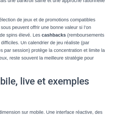
s une bankroll saine et une approche rationnelle
sélection de jeux et de promotions compatibles
sous peuvent offrir une bonne valeur si l’on
de spins élevé. Les
cashbacks
(remboursements
difficiles. Un calendrier de jeu réaliste (par
par session) protège la concentration et limite la
eux, reste souvent la meilleure stratégie pour
ile, live et exemples
dimension sur mobile. Une interface réactive, des