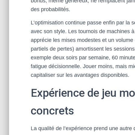
bonus, même généreux, ne remplacent jamai
des probabilités.
L’optimisation continue passe enfin par la 
avec son style. Les tournois de machines à 
apprécie les mises modestes et un volume 
partiels de pertes) amortissent les sessions 
exemple deux soirs par semaine, 60 minutes 
fatigue décisionnelle. Jouer moins, mais mi
capitaliser sur les
avantages
disponibles.
Expérience de jeu mob
concrets
La qualité de l’expérience prend une autre 