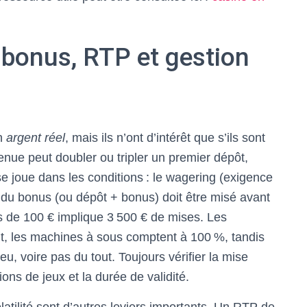
: bonus, RTP et gestion
en
argent réel
, mais ils n’ont d’intérêt que s’ils sont
enue peut doubler ou tripler un premier dépôt,
 se joue dans les conditions : le wagering (exigence
 du bonus (ou dépôt + bonus) doit être misé avant
s de 100 € implique 3 500 € de mises. Les
ent, les machines à sous comptent à 100 %, tandis
eu, voire pas du tout. Toujours vérifier la mise
ons de jeux et la durée de validité.