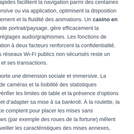
pides facilitent la navigation parmi des centaines
sive ou via application, optimisent la disposition
aiement et la fluidité des animations. Un
casino en
de portrait/paysage, gère efficacement la
églages audio/graphismes. Les fonctions de
tion à deux facteurs renforcent la confidentialité.
es réseaux Wi‑Fi publics non sécurisés reste un
et ses transactions.
pporte une dimension sociale et immersive. La
de caméras et la lisibilité des statistiques
érifier les limites de table et la présence d’options
 d’adapter sa mise à sa bankroll. À la roulette, la
face comptent pour placer les mises sans
ows (par exemple des roues de la fortune) mêlent
rveiller les caractéristiques des mises annexes,