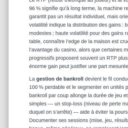
Le
RTP
(retour théorique au joueur) et la v
96 % signifie qu’à long terme, la machine 
garantit pas un résultat individuel, mais orie
volatilité indique la distribution des gains :
modestes ; haute volatilité pour des gains 
table, connaître l’edge de la maison est cru
l’avantage du casino, alors que certaines 
progressifs proposent souvent un RTP plus f
énorme gain peut justifier une part mesurée
La
gestion de bankroll
devient le fil condu
100 % perdable et le segmenter en unités pe
bankroll par coup allonge la durée de jeu et 
simples — un stop-loss (niveau de perte max
duquel on s’arrête) — aide à éviter la pours
Documenter ses sessions (mise, jeu, résultat