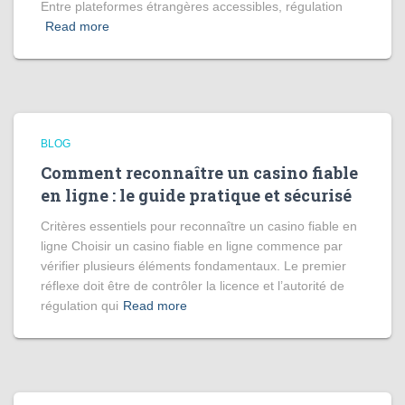
Entre plateformes étrangères accessibles, régulation
Read more
BLOG
Comment reconnaître un casino fiable
en ligne : le guide pratique et sécurisé
Critères essentiels pour reconnaître un casino fiable en
ligne Choisir un casino fiable en ligne commence par
vérifier plusieurs éléments fondamentaux. Le premier
réflexe doit être de contrôler la licence et l’autorité de
régulation qui
Read more