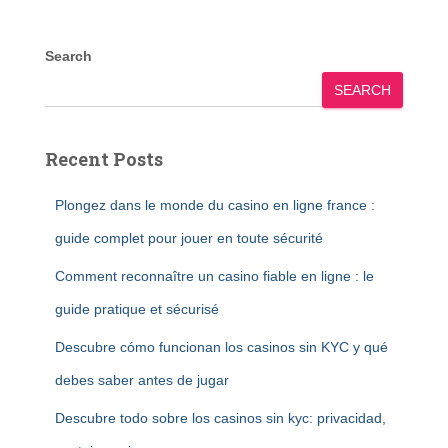
Search
SEARCH
Recent Posts
Plongez dans le monde du casino en ligne france :
guide complet pour jouer en toute sécurité
Comment reconnaître un casino fiable en ligne : le
guide pratique et sécurisé
Descubre cómo funcionan los casinos sin KYC y qué
debes saber antes de jugar
Descubre todo sobre los casinos sin kyc: privacidad,