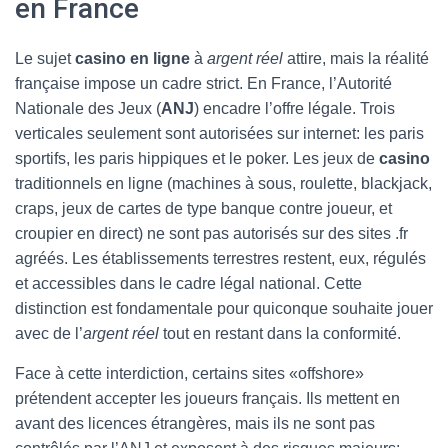
en France
Le sujet
casino en ligne
à
argent réel
attire, mais la réalité
française impose un cadre strict. En France, l’Autorité
Nationale des Jeux (
ANJ
) encadre l’offre légale. Trois
verticales seulement sont autorisées sur internet: les paris
sportifs, les paris hippiques et le poker. Les jeux de
casino
traditionnels en ligne (machines à sous, roulette, blackjack,
craps, jeux de cartes de type banque contre joueur, et
croupier en direct) ne sont pas autorisés sur des sites .fr
agréés. Les établissements terrestres restent, eux, régulés
et accessibles dans le cadre légal national. Cette
distinction est fondamentale pour quiconque souhaite jouer
avec de l’
argent réel
tout en restant dans la conformité.
Face à cette interdiction, certains sites «offshore»
prétendent accepter les joueurs français. Ils mettent en
avant des licences étrangères, mais ils ne sont pas