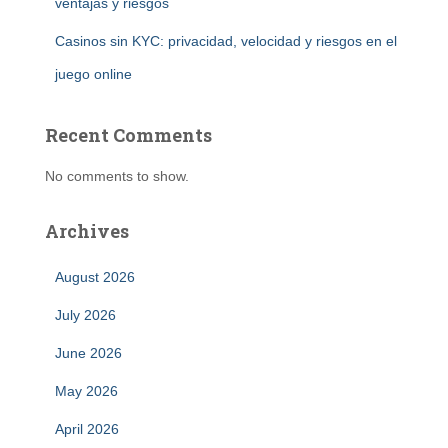
ventajas y riesgos
Casinos sin KYC: privacidad, velocidad y riesgos en el
juego online
Recent Comments
No comments to show.
Archives
August 2026
July 2026
June 2026
May 2026
April 2026