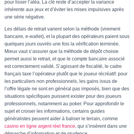
pour lisser l’aléa. La clé reste d’accepter la variance
inhérente aux jeux et d’éviter les mises impulsives après
une série négative.
Les délais de retrait varient selon la méthode (virement
bancaire, e-wallet), et la plupart des opérateurs paient sous
quelques jours ouvrés une fois la vérification terminée.
Mieux vaut s’assurer que la méthode de dépôt choisie
permet aussi le retrait, et que le compte bancaire associé
est correctement validé. S’agissant de fiscalité, le cadre
français taxe l’opérateur plutôt que le joueur récréatif: pour
les particuliers non professionnels, les gains issus de
l’offre légale ne sont en général pas imposés, bien que des
situations spécifiques puissent exister pour des joueurs
professionnels, notamment au poker. Pour approfondir le
sujet et croiser les informations, certains guides
généralistes peuvent aider à baliser le terrain, comme
casino en ligne argent réel france
, qui s’insèrent dans une
démarche d’information et de prudence.