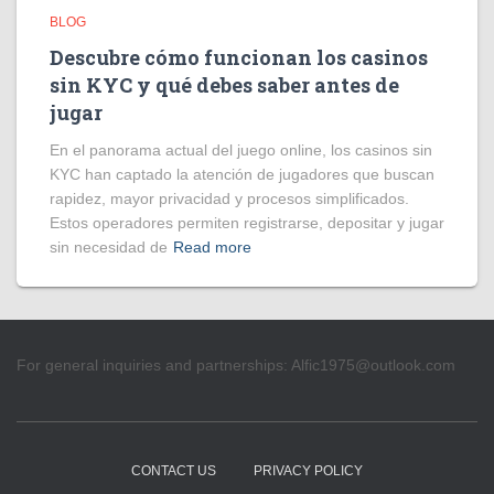
BLOG
Descubre cómo funcionan los casinos
sin KYC y qué debes saber antes de
jugar
En el panorama actual del juego online, los casinos sin
KYC han captado la atención de jugadores que buscan
rapidez, mayor privacidad y procesos simplificados.
Estos operadores permiten registrarse, depositar y jugar
sin necesidad de
Read more
For general inquiries and partnerships:
Alfic1975@outlook.com
CONTACT US
PRIVACY POLICY