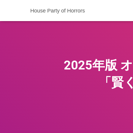
House Party of Horrors
2025年版
「賢