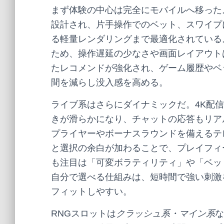
まず体験の中心は完全にモバイルへ移った
設計され、片手操作でのベット、スワイプ
る軽量レンダリングまで最適化されている
ため、操作遅延の少なさや画面レイアウト
たレコメンドが強化され、ゲーム履歴やベ
間を減らし没入感を高める。
ライブ系はさらにダイナミックだ。4K配
きが滑らかになり、チャットの応答もリア
プライヤーやボーナスラウンドを備えるテ
と選択の余白が加わることで、プレイフィ
も注目は「可変ボラティリティ」や「ベッ
自分で選べる仕組みは、短時間で強い刺激
フィットしやすい。
RNGスロットは
クラッシュ系・マイン系
な