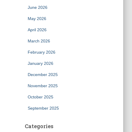
June 2026
May 2026
April 2026
March 2026
February 2026
January 2026
December 2025
November 2025
October 2025
September 2025
Categories