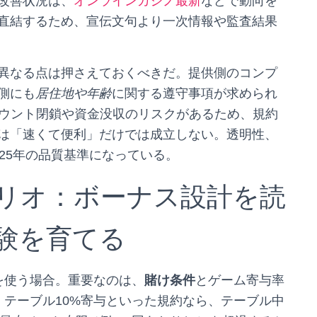
改善状況は、
オンラインカジノ最新
などで動向を
直結するため、宣伝文句より一次情報や監査結果
異なる点は押さえておくべきだ。提供側のコンプ
側にも
居住地や年齢
に関する遵守事項が求められ
カウント閉鎖や資金没収のリスクがあるため、規約
は「速くて便利」だけでは成立しない。透明性、
25年の品質基準になっている。
リオ：ボーナス設計を読
験を育てる
を使う場合。重要なのは、
賭け条件
とゲーム寄与率
、テーブル10%寄与といった規約なら、テーブル中