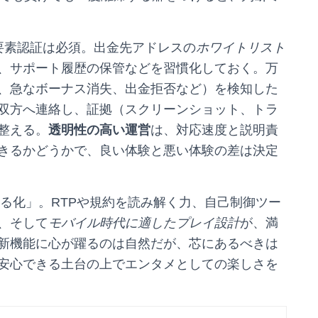
要素認証は必須。出金先アドレスの
ホワイトリスト
、サポート履歴の保管などを習慣化しておく。万
、急なボーナス消失、出金拒否など）を検知した
双方へ連絡し、証拠（スクリーンショット、トラ
整える。
透明性の高い運営
は、対応速度と説明責
きるかどうかで、良い体験と悪い体験の差は決定
える化」。RTPや規約を読み解く力、自己制御ツー
、そして
モバイル時代に適したプレイ設計
が、満
新機能に心が躍るのは自然だが、芯にあるべきは
安心できる土台の上でエンタメとしての楽しさを