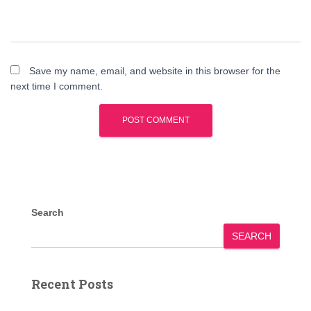
Save my name, email, and website in this browser for the
next time I comment.
Search
SEARCH
Recent Posts