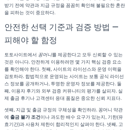
받기 전에 약관과 지급 규정을 꼼꼼히 확인해 불필요한 혼란
을 피하는 것이 중요하다.
안전한 선택 기준과 검증 방법 —
피해야 할 함정
토토사이트에서
꽁머니
를 제공한다고 모두 신뢰할 수 있는
것은 아니다. 안전하게 이용하려면 몇 가지 핵심 검증 요소
를 확인해야 한다. 첫째, 사이트의 라이선스와 운영 이력을
검토하라. 합법적으로 운영되는 사이트는 보통 공식 라이선
스 정보를 공개하거나, 투명한 운영자 정보를 제공한다. 둘
째, 이용자 후기와 외부 검증 커뮤니티의 평가를 살피자. 실
제 출금 후기나 고객센터 응대 품질은 중요한 신뢰 지표다.
셋째, 지급 및 출금 규정의 구체성을 확인하라. 꽁머니 약관
에
출금 불가 조건
이나 과도한 배수 요구가 있는지, 기한(유
효기간)과 사용처 제한이 합리적인지 살펴야 한다. 넷째, 고