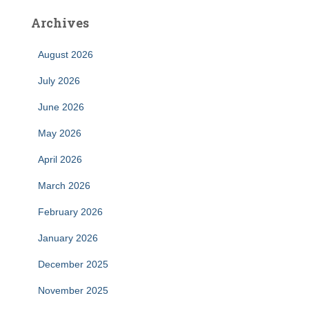
Archives
August 2026
July 2026
June 2026
May 2026
April 2026
March 2026
February 2026
January 2026
December 2025
November 2025