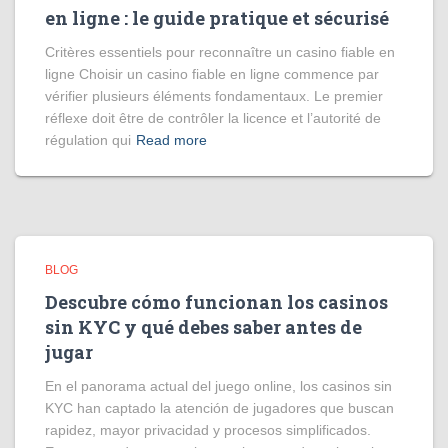
en ligne : le guide pratique et sécurisé
Critères essentiels pour reconnaître un casino fiable en
ligne Choisir un casino fiable en ligne commence par
vérifier plusieurs éléments fondamentaux. Le premier
réflexe doit être de contrôler la licence et l’autorité de
régulation qui
Read more
BLOG
Descubre cómo funcionan los casinos
sin KYC y qué debes saber antes de
jugar
En el panorama actual del juego online, los casinos sin
KYC han captado la atención de jugadores que buscan
rapidez, mayor privacidad y procesos simplificados.