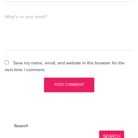
What's on your mind?
Save my name, email, and website in this browser for the
next time I comment.
Search
SEARCH