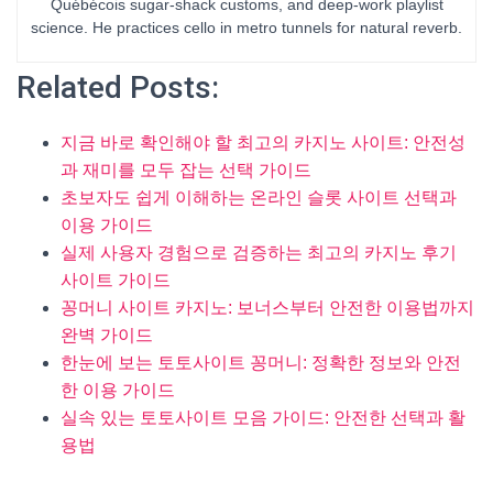
Québécois sugar-shack customs, and deep-work playlist
science. He practices cello in metro tunnels for natural reverb.
Related Posts:
지금 바로 확인해야 할 최고의 카지노 사이트: 안전성
과 재미를 모두 잡는 선택 가이드
초보자도 쉽게 이해하는 온라인 슬롯 사이트 선택과
이용 가이드
실제 사용자 경험으로 검증하는 최고의 카지노 후기
사이트 가이드
꽁머니 사이트 카지노: 보너스부터 안전한 이용법까지
완벽 가이드
한눈에 보는 토토사이트 꽁머니: 정확한 정보와 안전
한 이용 가이드
실속 있는 토토사이트 모음 가이드: 안전한 선택과 활
용법