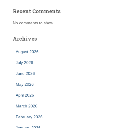
Recent Comments
No comments to show.
Archives
August 2026
July 2026
June 2026
May 2026
April 2026
March 2026
February 2026
January 2026