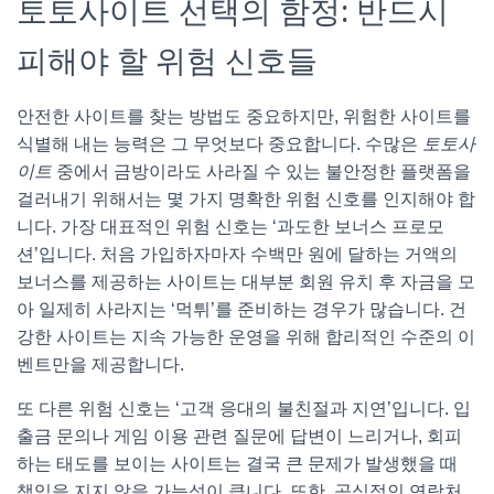
토토사이트 선택의 함정: 반드시
피해야 할 위험 신호들
안전한 사이트를 찾는 방법도 중요하지만, 위험한 사이트를
식별해 내는 능력은 그 무엇보다 중요합니다. 수많은
토토사
이트
중에서 금방이라도 사라질 수 있는 불안정한 플랫폼을
걸러내기 위해서는 몇 가지 명확한 위험 신호를 인지해야 합
니다. 가장 대표적인 위험 신호는 ‘과도한 보너스 프로모
션’입니다. 처음 가입하자마자 수백만 원에 달하는 거액의
보너스를 제공하는 사이트는 대부분 회원 유치 후 자금을 모
아 일제히 사라지는 ‘먹튀’를 준비하는 경우가 많습니다. 건
강한 사이트는 지속 가능한 운영을 위해 합리적인 수준의 이
벤트만을 제공합니다.
또 다른 위험 신호는 ‘고객 응대의 불친절과 지연’입니다. 입
출금 문의나 게임 이용 관련 질문에 답변이 느리거나, 회피
하는 태도를 보이는 사이트는 결국 큰 문제가 발생했을 때
책임을 지지 않을 가능성이 큽니다. 또한, 공식적인 연락처