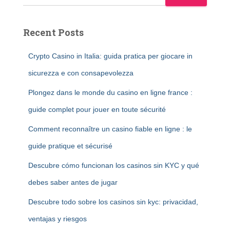
Recent Posts
Crypto Casino in Italia: guida pratica per giocare in
sicurezza e con consapevolezza
Plongez dans le monde du casino en ligne france :
guide complet pour jouer en toute sécurité
Comment reconnaître un casino fiable en ligne : le
guide pratique et sécurisé
Descubre cómo funcionan los casinos sin KYC y qué
debes saber antes de jugar
Descubre todo sobre los casinos sin kyc: privacidad,
ventajas y riesgos