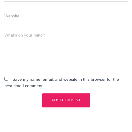
Website
What's on your mind?
Save my name, email, and website in this browser for the
next time I comment.