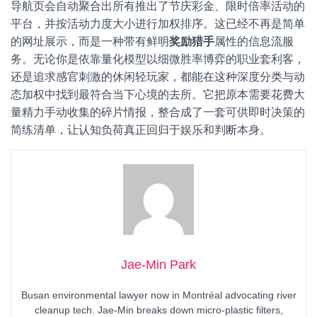
导航页会自动聚合出所有推出了节庆彩金、限时倍率活动的
平台，并按活动力度大小进行加权排序。这已经不再是简单
的网址展示，而是一种带有鲜明
奖励猎手
属性的信息流服
务。无论你是依靠量化模型以细微胜率博弈的职业套利客，
还是追求感官刺激的休闲轻玩家，都能在这种深度分类与动
态加权中找到最符合当下心境的去所。它把原本需要花费大
量精力手动收集的碎片情报，整合成了一套可供即时决策的
简练清单，让认知负荷真正回归于娱乐和判断本身。
Jae-Min Park
Busan environmental lawyer now in Montréal advocating river
cleanup tech. Jae-Min breaks down micro-plastic filters,