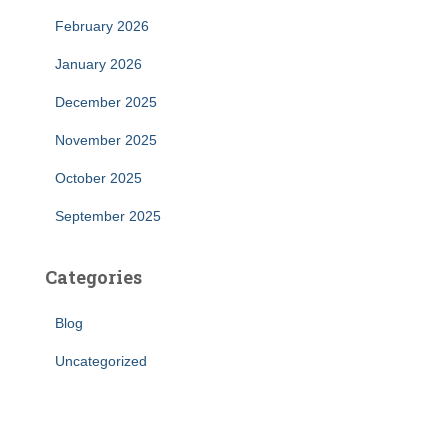
February 2026
January 2026
December 2025
November 2025
October 2025
September 2025
Categories
Blog
Uncategorized