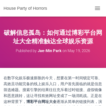
House Party of Horrors
T
O
G
G
L
破解信息孤岛：如何通过博彩平台网
E
N
址大全精准触达全球娱乐资源
A
V
Published by
Jae-Min Park
on
May 19, 2026
I
G
A
T
I
O
在数字化娱乐极速膨胀的今天，想要在第一时间锁定可靠、
N
高效且功能完备的线上娱乐入口，用户首先面临的就是信息
筛选难题。搜索引擎的结果往往充斥着过时链接、虚假镜像
和恶意跳转，这让寻找有效网址变成了一场消耗战。正是在
这种背景下，
博彩平台网址大全
逐渐从简单的链接列表，演