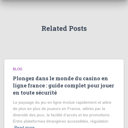
Related Posts
BLOG
Plongez dans le monde du casino en
ligne france : guide complet pour jouer
en toute sécurité
Le paysage du jeu en ligne évolue rapidement et attire
de plus en plus de joueurs en France, attirés par la
diversité des jeux, la facilité d’accès et les promotions.
Entre plateformes étrangères accessibles, régulation
Read more