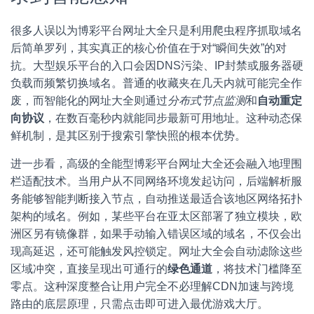
很多人误以为博彩平台网址大全只是利用爬虫程序抓取域名
后简单罗列，其实真正的核心价值在于对“瞬间失效”的对
抗。大型娱乐平台的入口会因DNS污染、IP封禁或服务器硬
负载而频繁切换域名。普通的收藏夹在几天内就可能完全作
废，而智能化的网址大全则通过
分布式节点监测
和
自动重定
向协议
，在数百毫秒内就能同步最新可用地址。这种动态保
鲜机制，是其区别于搜索引擎快照的根本优势。
进一步看，高级的全能型博彩平台网址大全还会融入地理围
栏适配技术。当用户从不同网络环境发起访问，后端解析服
务能够智能判断接入节点，自动推送最适合该地区网络拓扑
架构的域名。例如，某些平台在亚太区部署了独立模块，欧
洲区另有镜像群，如果手动输入错误区域的域名，不仅会出
现高延迟，还可能触发风控锁定。网址大全会自动滤除这些
区域冲突，直接呈现出可通行的
绿色通道
，将技术门槛降至
零点。这种深度整合让用户完全不必理解CDN加速与跨境
路由的底层原理，只需点击即可进入最优游戏大厅。