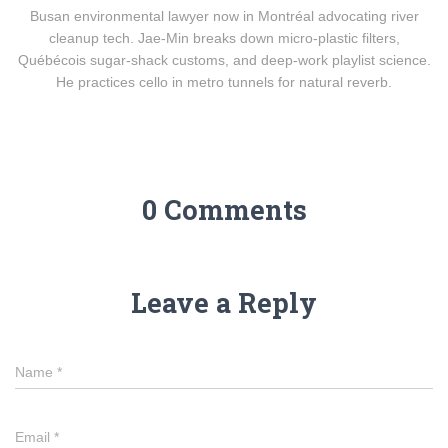
Busan environmental lawyer now in Montréal advocating river
cleanup tech. Jae-Min breaks down micro-plastic filters,
Québécois sugar-shack customs, and deep-work playlist science.
He practices cello in metro tunnels for natural reverb.
0 Comments
Leave a Reply
Name
*
Email
*