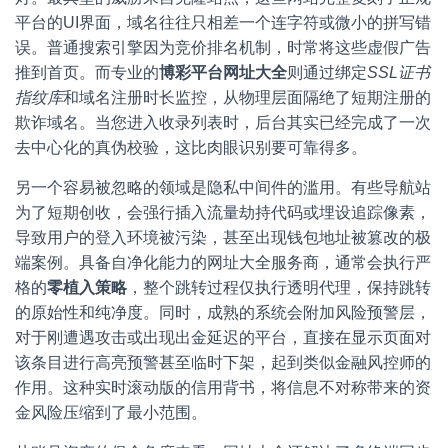
平台的UI界面，域名往往只相差一个连字符或微小的拼写错
误。普通搜索引擎因为竞价排名机制，时常将这些虚假广告
推到首页。而专业的
博彩平台网址大全
则通过绑定
SSL证书
指纹库
和域名注册时长监控，从物理层面隔绝了短期注册的
欺诈域名。当您进入收录列表时，后台其实已经完成了一次
去中心化的真伪校验，这比肉眼识别要可靠得多。
另一个容易被忽略的领域是隐私中间件的滥用。有些导航站
为了短期创收，会强行插入流量劫持代码或埋设追踪像素，
导致用户的登入环境被污染，甚至出现钱包地址被篡改的极
端案例。具备自净化能力的网址大全服务商，通常会执行严
格的
零植入策略
，整个跳转过程仅执行透明代理，保持跳转
的原始性和纯净度。同时，成熟的系统会附加风险预警层，
对于刚遭遇攻击或出现出金延迟的平台，直接在显示页面对
该条目进行高亮预警甚至临时下架，起到类似金融风控师的
作用。这种实时滚动版的信用背书，将信息不对称带来的资
金风险压缩到了最小范围。