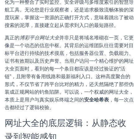
化为一种整合了实时监控、安全评级与多维度索引的智慧导
航工具。无论您是行业观察者，还是追求极致流畅体验的深
度玩家，掌握这一资源的正确打开方式，意味着跳出了被动
搜索的泥潭，直接建立起从需求到入口的最短路径。
真正的
博彩平台网址大全
并非只是将域名堆砌在一页，它更
像是一个动态的信息中枢。其背后的运维团队往往需要对目
标平台进行持续的技术摸底，包括服务器位置、负载能力、
证书有效期以及历史声誉。当用户访问一个精心维护的网址
大全页面时，看到的每一个条目都应该是经过验证的“活
链”，且附带有备用线路和最新福利入口。这种高度聚合的
形式，不仅节省了跨平台比对的精力，还天然隔绝了那些伪
装成正规网站的钓鱼陷阱。可以说，一个权威的网址大全，
本质上是用户与真实娱乐终端之间的
安全哈希表
，每一次点
击都经过了逻辑校验。
网址大全的底层逻辑：从静态收
录到智能感知