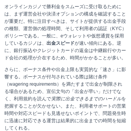
オンラインカジノで勝利金をスムーズに受け取るために
は、まず運営会社や決済オプションの構成を確認すること
が重要だ。特に注目すべきは、サイトが提供する出金手段
の種類、運営側の処理時間、そして利用者の認証（KYC）
ポリシーである。一般に、eウォレットや仮想通貨を採用
しているカジノは、
出金スピード
が速い傾向にある。逆
に、銀行振込やクレジットカードの返金は中継銀行やカー
ド会社の処理が介在するため、時間がかかることが多い。
さらに、ボーナス条件や出金上限も実質的な「速さ」に影
響する。ボーナスが付与されている際は賭け条件
（wagering requirements）を満たすまで出金が制限され
る場合があるため、宣伝文句の「出金が早い」だけでな
く、利用規約を読んで
実際に出金できるまでのハードル
を
把握することが欠かせない。また、利用者サポートの営業
時間や対応スピードも見逃せないポイントで、問題発生時
に迅速に対応できる運営は結果的に出金までの時間を短縮
してくれる。