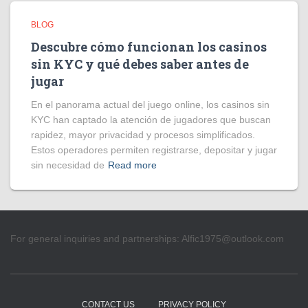
BLOG
Descubre cómo funcionan los casinos
sin KYC y qué debes saber antes de
jugar
En el panorama actual del juego online, los casinos sin
KYC han captado la atención de jugadores que buscan
rapidez, mayor privacidad y procesos simplificados.
Estos operadores permiten registrarse, depositar y jugar
sin necesidad de
Read more
For general inquiries and partnerships:
Alfic1975@outlook.com
CONTACT US
PRIVACY POLICY