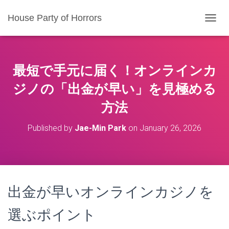
House Party of Horrors
T
O
G
G
L
最短で手元に届く！オンラインカ
E
N
ジノの「出金が早い」を見極める
A
方法
V
I
G
Published by
Jae-Min Park
on
January 26, 2026
A
T
I
O
N
出金が早いオンラインカジノを
選ぶポイント