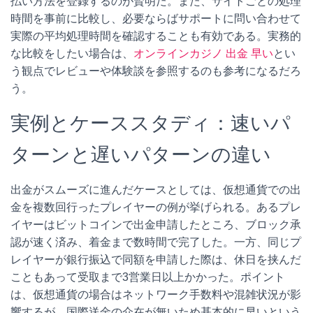
払い方法を登録するのが賢明だ。また、サイトごとの処理
時間を事前に比較し、必要ならばサポートに問い合わせて
実際の平均処理時間を確認することも有効である。実務的
な比較をしたい場合は、
オンラインカジノ 出金 早い
とい
う観点でレビューや体験談を参照するのも参考になるだろ
う。
実例とケーススタディ：速いパ
ターンと遅いパターンの違い
出金がスムーズに進んだケースとしては、仮想通貨での出
金を複数回行ったプレイヤーの例が挙げられる。あるプレ
イヤーはビットコインで出金申請したところ、ブロック承
認が速く済み、着金まで数時間で完了した。一方、同じプ
レイヤーが銀行振込で同額を申請した際は、休日を挟んだ
こともあって受取まで3営業日以上かかった。ポイント
は、仮想通貨の場合はネットワーク手数料や混雑状況が影
響するが、国際送金の介在が無いため基本的に早いという