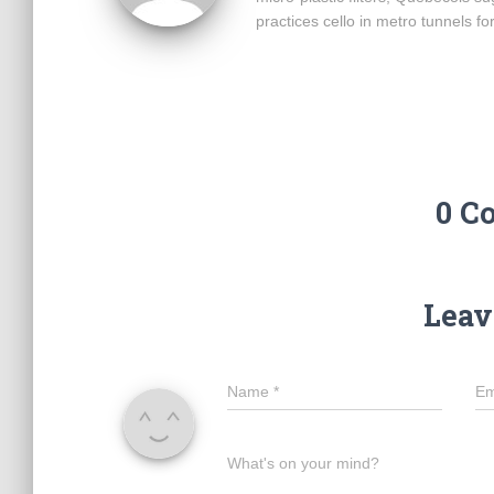
practices cello in metro tunnels fo
0 C
Leav
Name
*
Em
What's on your mind?