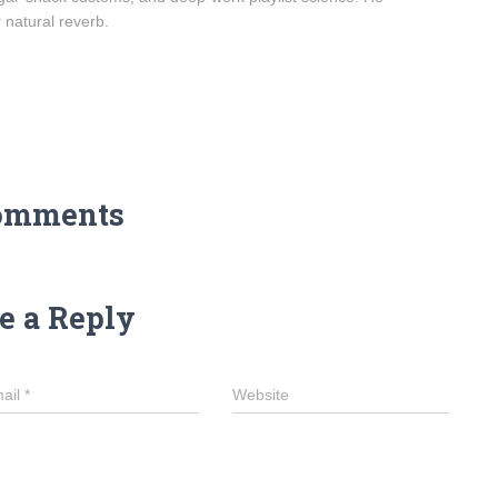
r natural reverb.
omments
e a Reply
ail
*
Website