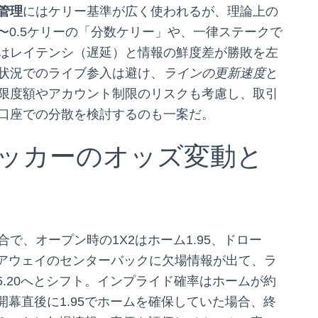
管理
にはケリー基準が広く使われるが、理論上の
5〜0.5ケリーの「分数ケリー」や、一律ステークで
はレイテンシ（遅延）と情報の鮮度差が勝敗を左
状況でのライブ参入は避け、
ラインの更新速度
と
限度額やアカウント制限のリスクも考慮し、取引
口座での分散を検討するのも一案だ。
ッカーのオッズ変動と
で、オープン時の1X2はホーム1.95、ドロー
こでアウェイのセンターバックに欠場情報が出て、ラ
イ5.20へとシフト。インプライド確率はホームが約
。開幕直後に1.95でホームを確保していた場合、終