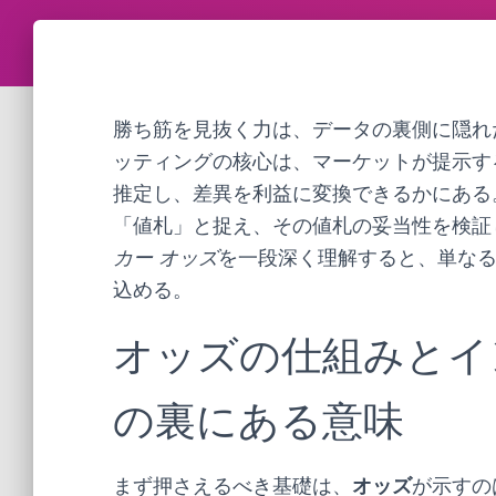
勝ち筋を見抜く力は、データの裏側に隠れ
ッティングの核心は、マーケットが提示す
推定し、差異を利益に変換できるかにある
「値札」と捉え、その値札の妥当性を検証
カー オッズ
を一段深く理解すると、単な
込める。
オッズの仕組みとイ
の裏にある意味
まず押さえるべき基礎は、
オッズ
が示すの