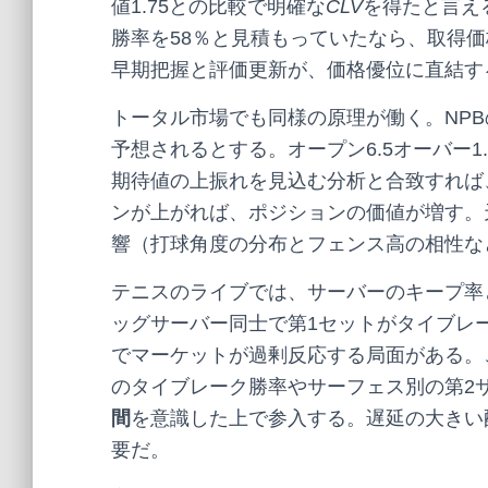
値1.75との比較で明確な
CLV
を得たと言え
勝率を58％と見積もっていたなら、取得価格1.9
早期把握と評価更新が、価格優位に直結す
トータル市場でも同様の原理が働く。NPB
予想されるとする。オープン6.5オーバー
期待値の上振れを見込む分析と合致すれば、
ンが上がれば、ポジションの価値が増す。
響（打球角度の分布とフェンス高の相性な
テニスのライブでは、サーバーのキープ率
ッグサーバー同士で第1セットがタイブレ
でマーケットが過剰反応する局面がある。
のタイブレーク勝率やサーフェス別の第2
間
を意識した上で参入する。遅延の大きい
要だ。