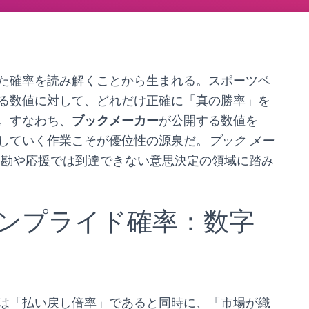
た確率を読み解くことから生まれる。スポーツベ
る数値に対して、どれだけ正確に「真の勝率」を
。すなわち、
ブックメーカー
が公開する数値を
していく作業こそが優位性の源泉だ。
ブック メー
る勘や応援では到達できない意思決定の領域に踏み
ンプライド確率：数字
は「払い戻し倍率」であると同時に、「市場が織