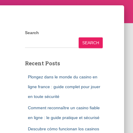
Search
SEARCH
Recent Posts
Plongez dans le monde du casino en
ligne france : guide complet pour jouer
en toute sécurité
Comment reconnaître un casino fiable
en ligne : le guide pratique et sécurisé
Descubre cómo funcionan los casinos