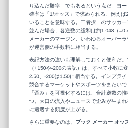
り込んだ勝率」でもあるという点だ。ヨー
確率は「1/オッズ」で求められる。例えば2
いることを意味する。三者択一のサッカー市場で
並んだ場合、各逆数の総和は約1.048（=0.4
メーカーのマージン、いわゆるオーバーラウン
が運営側の手数料に相当する。
表記方法の違いも理解しておくと便利だ。
（+150や-200の表記）は、すべて小数
2.50、-200は1.50に相当する。
インプライ
競合するマーケットやスポーツをまたいで
「歪み」を可視化するには、合計逆数の推
つ。大口の流入やニュースで歪みが生まれ
に遭遇する頻度が上がる。
さらに重要なのは、
ブック メーカー オッ