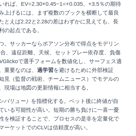
EV=2.30×0.45−1=+0.035、+3.5％の期待
み上げるには、まず複数のブックを横断して最良
とえば2.22と2.28の差はわずかに見えても、長
利の起点である。
つ。サッカーならポアソン分布で得点をモデリン
具合、遠征距離、天候、セットプレー依存度、負傷
/Glickoで選手フォームを数値化し、サーフェス適
。重要なのは、
過学習
を避けるために外部検証
知見（監督の戦術、チームニュース）でモデルの
、現場は地図の更新情報に相当する。
インバリュー）
を指標化する。ベット後に終値が自
ている可能性が高い。短期の勝ち負けに一喜一憂
性を検証することで、プロセスの是非を定量化で
マーケットでのCLVは信頼度が高い。