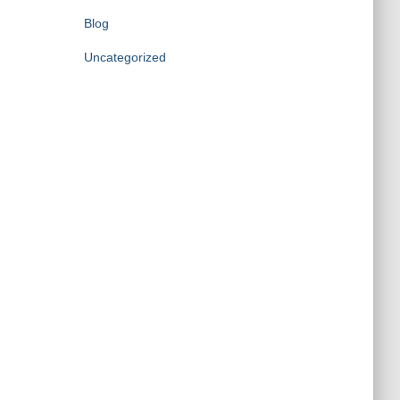
Blog
Uncategorized