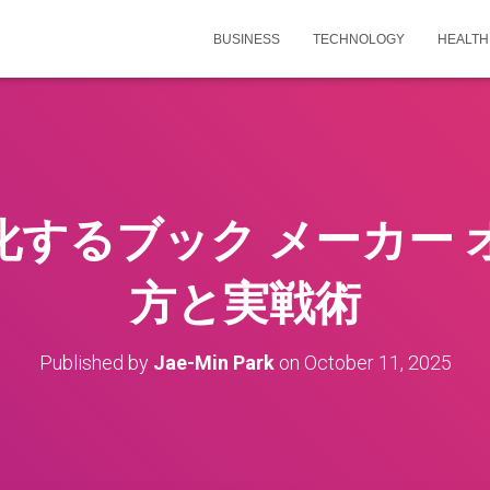
BUSINESS
TECHNOLOGY
HEALTH
化するブック メーカー 
方と実戦術
Published by
Jae-Min Park
on
October 11, 2025