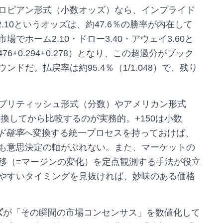
ロピアン形式（小数オッズ）なら、インプライド
.10というオッズは、約47.6％の勝率が内在して
ホーム2.10・ドロー3.40・アウェイ3.60と
76+0.294+0.278）となり、この超過分がブック
ドだ。払戻率は約95.4％（1/1.048）で、残り
ブリティッシュ形式（分数）やアメリカン形式
に変換してから比較するのが実務的。+150は小数
ド確率
へ変換する統一プロセスを持っておけば、
も意思決定の軸がぶれない。また、マーケットの
移（=マージンの変化）を定点観測する手法が役立
やすいタイミングを見抜ければ、妙味のある価格
ズ
が「その瞬間の市場コンセンサス」を数値化して