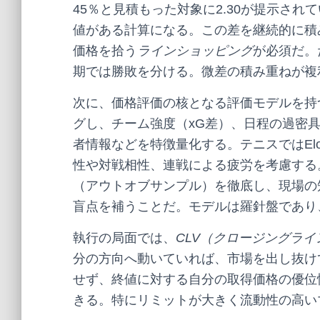
45％と見積もった対象に2.30が提示されていれば、
値がある計算になる。この差を継続的に積
価格を拾う
ラインショッピング
が必須だ。た
期では勝敗を分ける。微差の積み重ねが複
次に、価格評価の核となる評価モデルを持
グし、チーム強度（xG差）、日程の過密
者情報などを特徴量化する。テニスではElo
性や対戦相性、連戦による疲労を考慮する
（アウトオブサンプル）を徹底し、現場の
盲点を補うことだ。モデルは羅針盤であり
執行の局面では、
CLV（クロージングラ
分の方向へ動いていれば、市場を出し抜け
せず、終値に対する自分の取得価格の優位
きる。特にリミットが大きく流動性の高い