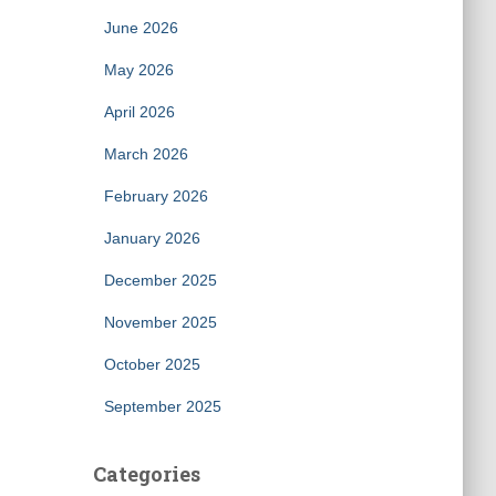
June 2026
May 2026
April 2026
March 2026
February 2026
January 2026
December 2025
November 2025
October 2025
September 2025
Categories