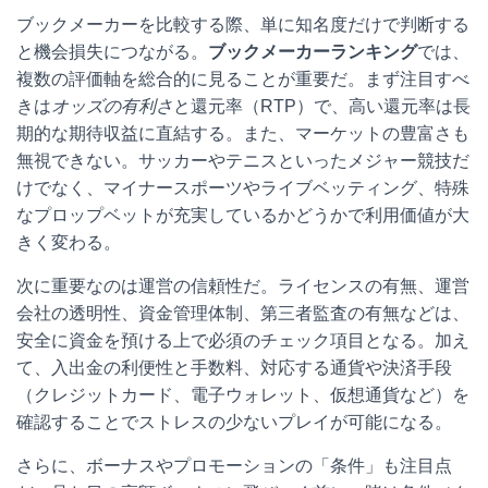
ブックメーカーを比較する際、単に知名度だけで判断する
と機会損失につながる。
ブックメーカーランキング
では、
複数の評価軸を総合的に見ることが重要だ。まず注目すべ
きは
オッズの有利さ
と還元率（RTP）で、高い還元率は長
期的な期待収益に直結する。また、マーケットの豊富さも
無視できない。サッカーやテニスといったメジャー競技だ
けでなく、マイナースポーツやライブベッティング、特殊
なプロップベットが充実しているかどうかで利用価値が大
きく変わる。
次に重要なのは運営の信頼性だ。ライセンスの有無、運営
会社の透明性、資金管理体制、第三者監査の有無などは、
安全に資金を預ける上で必須のチェック項目となる。加え
て、入出金の利便性と手数料、対応する通貨や決済手段
（クレジットカード、電子ウォレット、仮想通貨など）を
確認することでストレスの少ないプレイが可能になる。
さらに、ボーナスやプロモーションの「条件」も注目点