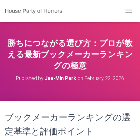
House Party of Horrors
T
O
G
G
L
勝ちにつながる選び方：プロが教
E
N
える最新ブックメーカーランキン
A
グの極意
V
I
G
Published by
Jae-Min Park
on
February 22, 2026
A
T
I
O
N
ブックメーカーランキングの選
定基準と評価ポイント