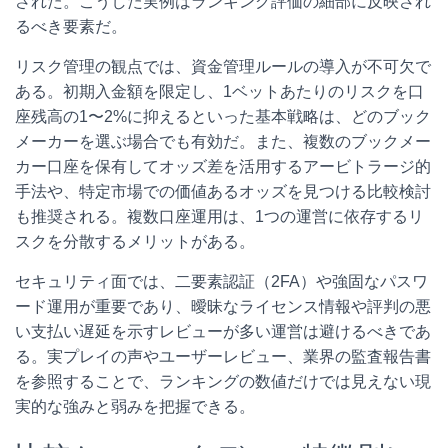
された。こうした実例はランキング評価の細部に反映され
るべき要素だ。
リスク管理の観点では、資金管理ルールの導入が不可欠で
ある。初期入金額を限定し、1ベットあたりのリスクを口
座残高の1〜2%に抑えるといった基本戦略は、どのブック
メーカーを選ぶ場合でも有効だ。また、複数のブックメー
カー口座を保有してオッズ差を活用するアービトラージ的
手法や、特定市場での価値あるオッズを見つける比較検討
も推奨される。複数口座運用は、1つの運営に依存するリ
スクを分散するメリットがある。
セキュリティ面では、二要素認証（2FA）や強固なパスワ
ード運用が重要であり、曖昧なライセンス情報や評判の悪
い支払い遅延を示すレビューが多い運営は避けるべきであ
る。実プレイの声やユーザーレビュー、業界の監査報告書
を参照することで、ランキングの数値だけでは見えない現
実的な強みと弱みを把握できる。