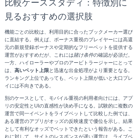
比較ケーススタディ：特徴別に
見るおすすめの選択肢
機能ごとの比較は、利用目的に合ったブックメーカー選び
に直結する。例えば、ボーナス重視のプレイヤーには高還
元の新規登録ボーナスや定期的なフリーベットを提供する
運営がおすすめだが、これには
賭け条件
の確認が必須だ。
一方、ハイローラーやプロのアービトラージャーにとって
は、
高いベット上限
と迅速な出金処理がより重要となる。
ランキング上位であっても、ベット上限が低いと大口プレ
イには不向きである。
別のケースとして、モバイル重視の利用者向けには、アプ
リの安定性とUIの直感性が決め手になる。試験的に複数の
運営で同一イベントをライブベットして比較した例では、
ある運営のアプリがオッズの反映速度で優位を示し、結果
として有利なオッズでベットできたという報告がある。こ
れに対して、サイトのレスポンスが遅い運営は、ライブベ