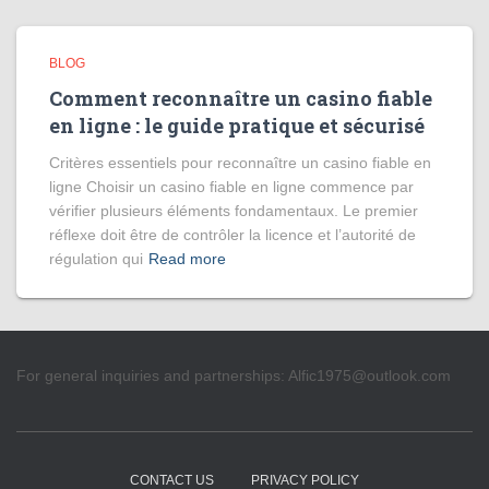
BLOG
Comment reconnaître un casino fiable
en ligne : le guide pratique et sécurisé
Critères essentiels pour reconnaître un casino fiable en
ligne Choisir un casino fiable en ligne commence par
vérifier plusieurs éléments fondamentaux. Le premier
réflexe doit être de contrôler la licence et l’autorité de
régulation qui
Read more
For general inquiries and partnerships:
Alfic1975@outlook.com
CONTACT US
PRIVACY POLICY