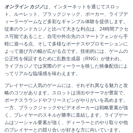
オンライン カジノ
は、インターネットを通じてスロッ
ト、ルーレット、ブラックジャック、ポーカー、ライブデ
ィーラーゲームなど多彩なギャンブル体験を提供します。
従来のランドカジノと比べて大きな利点は、24時間アクセ
ス可能であること、自宅や外出先のスマートフォンから手
軽に遊べる点、そして多様なボーナスやプロモーションに
よって遊び方の幅が広がる点です。技術的には、ゲームの
公正性を保証するために乱数生成器（RNG）が使われ、
ライブカジノでは実際のディーラーを映した映像配信によ
ってリアルな臨場感を味わえます。
プレイヤーに人気のゲームには、それぞれ異なる魅力と攻
略のコツがあります。スロットは演出やテーマが豊富で、
ボーナスラウンドやフリースピンがやりがいを高めます。
一方、ブラックジャックやビデオポーカーは戦略要素が強
く、プレイヤーのスキルが勝率に直結します。ライブゲー
ムはソーシャル要素が強く、ディーラーとのやり取りや他
のプレイヤーとの競り合いが好きな方に向いています。