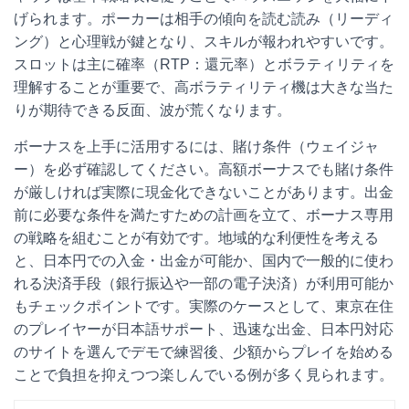
げられます。ポーカーは相手の傾向を読む読み（リーディ
ング）と心理戦が鍵となり、スキルが報われやすいです。
スロットは主に確率（RTP：還元率）とボラティリティを
理解することが重要で、高ボラティリティ機は大きな当た
りが期待できる反面、波が荒くなります。
ボーナスを上手に活用するには、賭け条件（ウェイジャ
ー）を必ず確認してください。高額ボーナスでも賭け条件
が厳しければ実際に現金化できないことがあります。出金
前に必要な条件を満たすための計画を立て、ボーナス専用
の戦略を組むことが有効です。地域的な利便性を考える
と、日本円での入金・出金が可能か、国内で一般的に使わ
れる決済手段（銀行振込や一部の電子決済）が利用可能か
もチェックポイントです。実際のケースとして、東京在住
のプレイヤーが日本語サポート、迅速な出金、日本円対応
のサイトを選んでデモで練習後、少額からプレイを始める
ことで負担を抑えつつ楽しんでいる例が多く見られます。