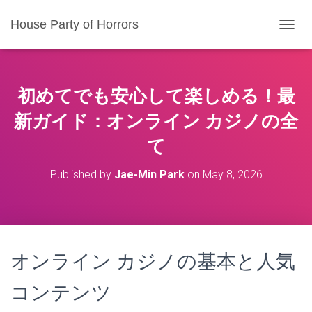
House Party of Horrors
T
O
G
G
L
初めてでも安心して楽しめる！最
E
N
新ガイド：オンライン カジノの全
A
て
V
I
G
Published by
Jae-Min Park
on
May 8, 2026
A
T
I
O
N
オンライン カジノの基本と人気
コンテンツ