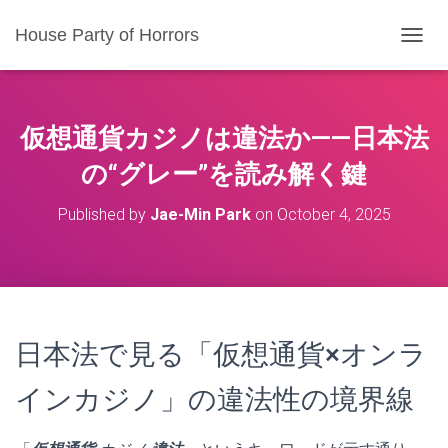
House Party of Horrors
T
O
G
G
L
仮想通貨カジノは違法か——日本法
E
N
の“グレー”を読み解く鍵
A
V
Published by
Jae-Min Park
on
October 4, 2025
I
G
A
T
I
O
N
日本法で見る「仮想通貨×オンラ
インカジノ」の違法性の境界線