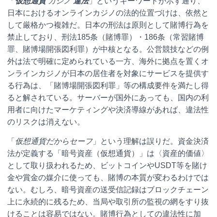
「
仮想通貨
カジノ
違法
」というキーワードが示す通り、
日本におけるオンラインカジノの法的位置づけは、依然と
して厳格かつ複雑だ。日本の刑法は原則として賭博行為を
禁止しており、刑法185条（賭博罪）・186条（常習賭博
罪、賭博場開張図利罪）が中核となる。公営競技などの例
外は法で明確に定められている一方、海外に拠点を置くオ
ンラインカジノが日本の居住者を対象にサービスを提供す
る行為は、「賭博場開張図利罪」等の構成要件を満たし得
ると解されている。サーバーが国外にあっても、国内の利
用者に向けたマーケティングや決済導線があれば、違法性
のリスクは消えない。
「
仮想通貨だからセーフ
」という理解は誤りだ。資金決済
法が定義する「暗号資産（仮想通貨）」は〈資産的価値〉
として取り扱われるため、ビットコインやUSDT等を賭け
金や賞金の媒介に使っても、賭博の本質が変わるわけでは
ない。むしろ、暗号資産の送受信記録はブロックチェーン
上に永続的に残るため、当局や取引所の監視の網をすり抜
けることは容易ではない。賭博行為としての違法性に加