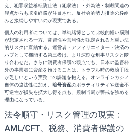
え、犯罪収益移転防止法（犯収法）・外為法・制裁関連の
観点からも取引経路が注目され、反社会的勢力排除の枠組
みと接続しやすいのが現実である。
個人の利用者については、単純賭博として比較的軽い罰則
が想定される一方、常習性や営利性が認定されると重い法
的リスクに直結する。運営者・アフィリエイター・決済の
ハブとして機能する第三者は、より深刻な刑事リスクと隣
り合わせだ。さらに消費者保護の観点でも、日本の監督枠
外の事業者に資産を預けることは、トラブル時の救済手段
が乏しいという実務上の課題を抱える。オンラインカジノ
自体の違法性に加え、
暗号資産
のボラティリティや送金不
可逆性が損失を拡大し得る点も、規制当局が警戒を強める
理由になっている。
法令順守・リスク管理の現実：
AML/CFT、税務、消費者保護の