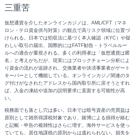
三重苦
仮想通貨を介したオンラインカジノは、AML/CFT（マネ
ロン・テロ資金供与対策）の観点で高リスク領域に位置づ
けられる。日本では犯収法に基づく本人確認（KYC）や疑
わしい取引の届出、国際的にはFATF勧告・トラベルルー
ルへの適合が重視される。多くの利用者は「仮想通貨は匿
名」と考えがちだが、現実にはブロックチェーン分析によ
り資金の流れが追跡され、交換業者や決済事業者がゲート
キーパーとして機能している。オンラインカジノ関連のタ
グ付けがなされたアドレスから国内取引所に戻そうとすれ
ば、入金の凍結や追加の説明要求に直面する可能性が高
い。
税務面でも落とし穴は多い。日本では暗号資産の売買益は
原則として雑所得課税対象であり、賭博による損得が絡む
と記帳・申告の複雑性はさらに増す。海外サービスを使っ
ていても、居住地課税の原則からは逃れられない。損失を