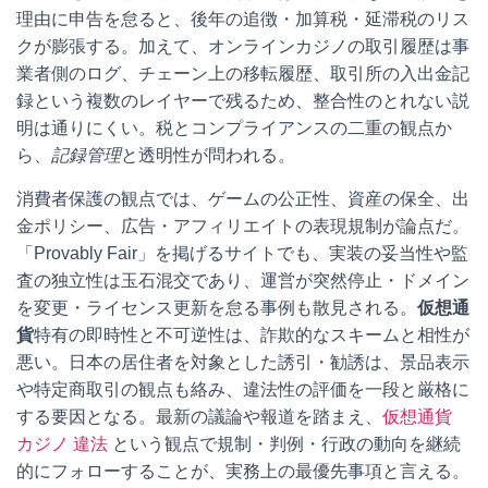
理由に申告を怠ると、後年の追徴・加算税・延滞税のリス
クが膨張する。加えて、オンラインカジノの取引履歴は事
業者側のログ、チェーン上の移転履歴、取引所の入出金記
録という複数のレイヤーで残るため、整合性のとれない説
明は通りにくい。税とコンプライアンスの二重の観点か
ら、
記録管理
と透明性が問われる。
消費者保護の観点では、ゲームの公正性、資産の保全、出
金ポリシー、広告・アフィリエイトの表現規制が論点だ。
「Provably Fair」を掲げるサイトでも、実装の妥当性や監
査の独立性は玉石混交であり、運営が突然停止・ドメイン
を変更・ライセンス更新を怠る事例も散見される。
仮想通
貨
特有の即時性と不可逆性は、詐欺的なスキームと相性が
悪い。日本の居住者を対象とした誘引・勧誘は、景品表示
や特定商取引の観点も絡み、違法性の評価を一段と厳格に
する要因となる。最新の議論や報道を踏まえ、
仮想通貨
カジノ 違法
という観点で規制・判例・行政の動向を継続
的にフォローすることが、実務上の最優先事項と言える。