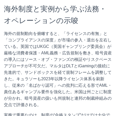
海外制度と実例から学ぶ法務・
オペレーションの示唆
海外の規制動向を俯瞰すると、「ライセンスの有無」と
「コンプライアンスの深度」が市場の参入・退出を左右し
ている。英国ではUKGC（英国ギャンブリング委員会）が
厳格な消費者保護・AML義務・広告規制を敷き、暗号資産
の導入にはソース・オブ・ファンズの検証やリスクベース
アプローチが不可欠だ。マルタはDLTとiGamingの接続に
先進的で、サンドボックスを経て規制フレームを調整して
きた。キュラソーも2023年以降ライセンス体系を刷新
し、従来の「名ばかり認可」への批判に応える形でAML・
責任あるギャンブル要件を強化した。米国は州ごとに制度
が分かれ、暗号資産の扱いも州規制と連邦の制裁枠組みの
交点で評価される。
実務で重要なのは、制度の“合格スタンプ”だけでは十分で