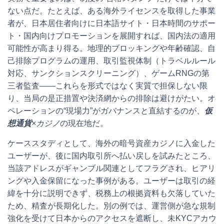
ない点だ。たとえば、ある海外ライセンスを取得した事業
者が、日本居住者向けに日本語サイト・日本時間のサポー
ト・国内向けプロモーションを展開すれば、国内法の適用
可能性が高まり得る。地理的ブロッキングや年齢確認、自
己排除プログラムの運用、取引監視体制（トラベルルール
対応、サンクションスクリーニング）、ゲームRNGの第
三者監査——これらを形式ではなく実質で担保しない限
り、当局の是正措置や決済網からの排除は避けがたい。オ
ペレーションの“現場力”がガバナンスと直結するのが、
仮
想通貨
×カジノ
の現在地だ。
ケーススタディとして、海外の暗号資産カジノに入金した
ユーザーが、後に国内取引所へ払い戻しを試みたところ、
当該アドレスがギャンブル関連としてフラグされ、ヒアリ
ングや入金保留になった事例がある。ユーザーは取引の経
緯を十分に説明できず、税務上の根拠資料も欠落していた
ため、精査が長期化した。別の例では、運営側が急な規制
強化を受けて日本からのアクセスを遮断し、未KYCアカウ