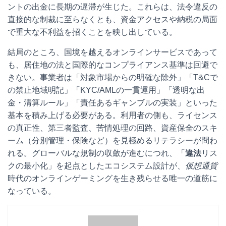
ントの出金に長期の遅滞が生じた。これらは、法令違反の
直接的な制裁に至らなくとも、資金アクセスや納税の局面
で重大な不利益を招くことを映し出している。
結局のところ、国境を越えるオンラインサービスであって
も、居住地の法と国際的なコンプライアンス基準は回避で
きない。事業者は「対象市場からの明確な除外」「T&Cで
の禁止地域明記」「KYC/AMLの一貫運用」「透明な出
金・清算ルール」「責任あるギャンブルの実装」といった
基本を積み上げる必要がある。利用者の側も、ライセンス
の真正性、第三者監査、苦情処理の回路、資産保全のスキ
ーム（分別管理・保険など）を見極めるリテラシーが問わ
れる。グローバルな規制の収斂が進むにつれ、「
違法
リス
クの最小化」を起点としたエコシステム設計が、
仮想通貨
時代のオンラインゲーミングを生き残らせる唯一の道筋に
なっている。