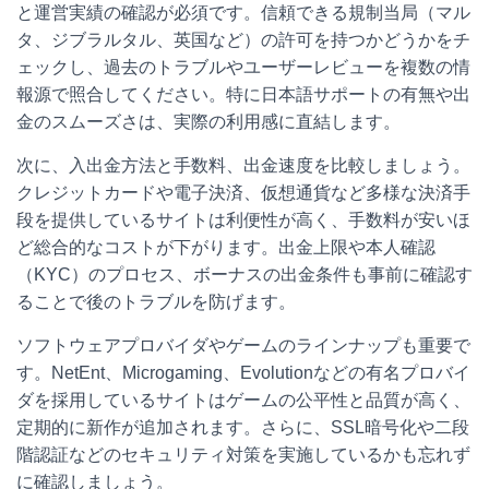
と運営実績の確認が必須です。信頼できる規制当局（マル
タ、ジブラルタル、英国など）の許可を持つかどうかをチ
ェックし、過去のトラブルやユーザーレビューを複数の情
報源で照合してください。特に日本語サポートの有無や出
金のスムーズさは、実際の利用感に直結します。
次に、入出金方法と手数料、出金速度を比較しましょう。
クレジットカードや電子決済、仮想通貨など多様な決済手
段を提供しているサイトは利便性が高く、手数料が安いほ
ど総合的なコストが下がります。出金上限や本人確認
（KYC）のプロセス、ボーナスの出金条件も事前に確認す
ることで後のトラブルを防げます。
ソフトウェアプロバイダやゲームのラインナップも重要で
す。NetEnt、Microgaming、Evolutionなどの有名プロバイ
ダを採用しているサイトはゲームの公平性と品質が高く、
定期的に新作が追加されます。さらに、SSL暗号化や二段
階認証などのセキュリティ対策を実施しているかも忘れず
に確認しましょう。