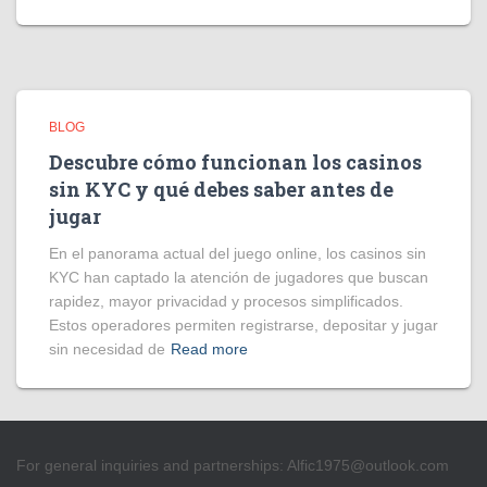
BLOG
Descubre cómo funcionan los casinos
sin KYC y qué debes saber antes de
jugar
En el panorama actual del juego online, los casinos sin
KYC han captado la atención de jugadores que buscan
rapidez, mayor privacidad y procesos simplificados.
Estos operadores permiten registrarse, depositar y jugar
sin necesidad de
Read more
For general inquiries and partnerships:
Alfic1975@outlook.com