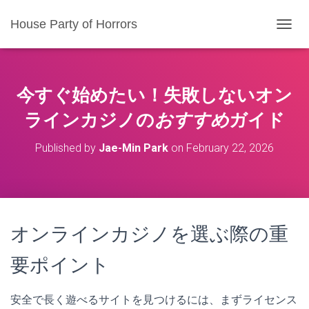
House Party of Horrors
T
O
G
G
L
今すぐ始めたい！失敗しない
オン
E
N
ラインカジノ
の
おすすめ
ガイド
A
V
Published by
Jae-Min Park
on
February 22, 2026
I
G
A
T
I
O
オンラインカジノを選ぶ際の重
N
要ポイント
安全で長く遊べるサイトを見つけるには、まずライセンス