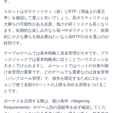
す。
スロットはボラティリティ（波）とRTP（理論上の還元
率）を確認して選ぶと良いでしょう。高ボラティリティは
大勝ちの可能性がある反面、負けが続くリスクも高くなり
ます。短期的な楽しみ方なら低〜中ボラティリティ、長期
的に小さな勝ちを積み重ねたいなら高RTPの台を選ぶのが
鉄則です。
テーブルゲームでは基本戦略と資金管理がカギです。ブラ
ックジャックでは基本戦略表に従うことでハウスエッジを
大きく下げられますし、ルーレットではベットの分散や賭
け金管理が重要です。どのゲームでも重要なのは資金管理
（バンクロール管理）で、損失を限定するために1セッシ
ョンで使う金額や1ベットの上限を決める習慣をつけるこ
とです。
ボーナスを活用する際は、賭け条件（Wagering
Requirements）やゲーム別の貢献率を必ず確認してくだ