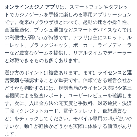
オンラインカジノ アプリ
は、スマートフォンやタブレッ
トでカジノゲームを手軽に楽しめる専用アプリケーション
です。従来のブラウザ版と比べて、起動の速さや操作性、
画面最適化、プッシュ通知などスマートデバイスならでは
の利便性が高い点が特徴です。アプリは主にスロット、ル
ーレット、ブラックジャック、ポーカー、ライブディーラ
ーなど豊富なゲームを提供し、リアルタイムでディーラー
と対戦できるものも多くあります。
選び方のポイントは複数あります。まずは
ライセンスと運
営実績
を確認することが重要です。信頼できる運営会社か
どうかを判断するには、規制当局のライセンス表記や第三
者機関による監査レポート、ユーザーレビューを確認しま
す。次に、入出金方法の充実度と手数料、対応通貨・決済
手段（クレジットカード、電子ウォレット、仮想通貨な
ど）をチェックしてください。モバイル専用のUIが使いや
すいか、動作が軽快かどうかも実際に体験する価値があり
ます。