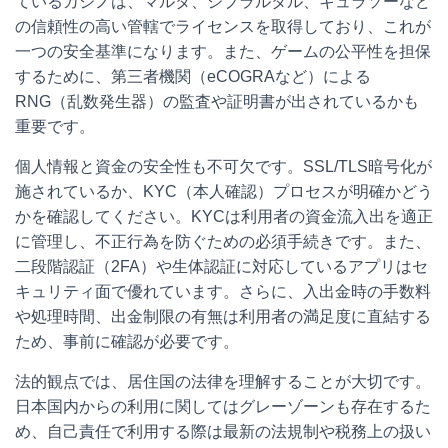
ているカジノは、マルタ、ジブラルタル、キュラソーなど
の信頼性の高い管轄でライセンスを取得しており、これが
一つの安全基準になります。また、ゲームの公平性を担保
するために、第三者機関（eCOGRAなど）による
RNG（乱数発生器）の監査や証明書が出されているかも
重要です。
個人情報と資金の安全性も不可欠です。SSL/TLS暗号化が
施されているか、KYC（本人確認）プロセスが明確かどう
かを確認してください。KYCは利用者の資金流入出を適正
に管理し、不正行為を防ぐための必須手続きです。また、
二段階認証（2FA）や生体認証に対応しているアプリはセ
キュリティ面で優れています。さらに、入出金時の手数料
や処理時間、出金制限の有無は利用者の満足度に直結する
ため、事前に確認が必要です。
法的観点では、居住国の法律を理解することが大切です。
日本国内からの利用に関してはグレーゾーンも存在するた
め、自己責任で利用する際は最新の法規制や税務上の扱い