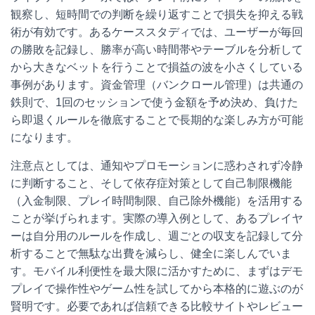
観察し、短時間での判断を繰り返すことで損失を抑える戦
術が有効です。あるケーススタディでは、ユーザーが毎回
の勝敗を記録し、勝率が高い時間帯やテーブルを分析して
から大きなベットを行うことで損益の波を小さくしている
事例があります。資金管理（バンクロール管理）は共通の
鉄則で、1回のセッションで使う金額を予め決め、負けた
ら即退くルールを徹底することで長期的な楽しみ方が可能
になります。
注意点としては、通知やプロモーションに惑わされず冷静
に判断すること、そして依存症対策として自己制限機能
（入金制限、プレイ時間制限、自己除外機能）を活用する
ことが挙げられます。実際の導入例として、あるプレイヤ
ーは自分用のルールを作成し、週ごとの収支を記録して分
析することで無駄な出費を減らし、健全に楽しんでいま
す。モバイル利便性を最大限に活かすために、まずはデモ
プレイで操作性やゲーム性を試してから本格的に遊ぶのが
賢明です。必要であれば信頼できる比較サイトやレビュー