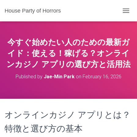
House Party of Horrors
T
O
G
G
L
今すぐ始めたい人のための最新ガ
E
N
イド：使える！稼げる？
オンライ
A
ンカジノ アプリ
の選び方と活用法
V
I
G
Published by
Jae-Min Park
on
February 16, 2026
A
T
I
O
N
オンラインカジノ アプリとは？
特徴と選び方の基本