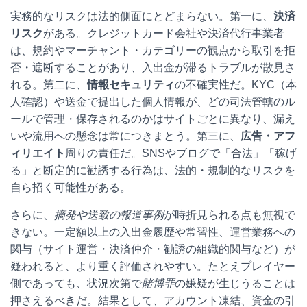
実務的なリスクは法的側面にとどまらない。第一に、
決済
リスク
がある。クレジットカード会社や決済代行事業者
は、規約やマーチャント・カテゴリーの観点から取引を拒
否・遮断することがあり、入出金が滞るトラブルが散見さ
れる。第二に、
情報セキュリティ
の不確実性だ。KYC（本
人確認）や送金で提出した個人情報が、どの司法管轄のル
ールで管理・保存されるのかはサイトごとに異なり、漏え
いや流用への懸念は常につきまとう。第三に、
広告・アフ
ィリエイト
周りの責任だ。SNSやブログで「合法」「稼げ
る」と断定的に勧誘する行為は、法的・規制的なリスクを
自ら招く可能性がある。
さらに、
摘発や送致の報道事例
が時折見られる点も無視で
きない。一定額以上の入出金履歴や常習性、運営業務への
関与（サイト運営・決済仲介・勧誘の組織的関与など）が
疑われると、より重く評価されやすい。たとえプレイヤー
側であっても、状況次第で
賭博罪
の嫌疑が生じうることは
押さえるべきだ。結果として、アカウント凍結、資金の引