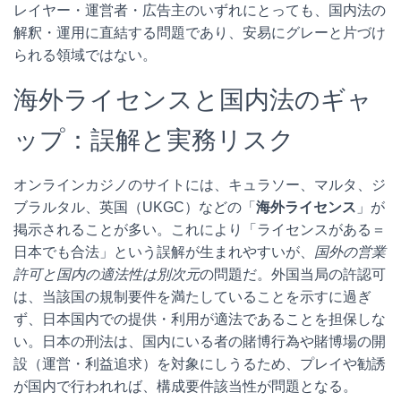
レイヤー・運営者・広告主のいずれにとっても、国内法の
解釈・運用に直結する問題であり、安易にグレーと片づけ
られる領域ではない。
海外ライセンスと国内法のギャ
ップ：誤解と実務リスク
オンラインカジノのサイトには、キュラソー、マルタ、ジ
ブラルタル、英国（UKGC）などの「
海外ライセンス
」が
掲示されることが多い。これにより「ライセンスがある＝
日本でも合法」という誤解が生まれやすいが、
国外の営業
許可と国内の適法性は別次元
の問題だ。外国当局の許認可
は、当該国の規制要件を満たしていることを示すに過ぎ
ず、日本国内での提供・利用が適法であることを担保しな
い。日本の刑法は、国内にいる者の賭博行為や賭博場の開
設（運営・利益追求）を対象にしうるため、プレイや勧誘
が国内で行われれば、構成要件該当性が問題となる。