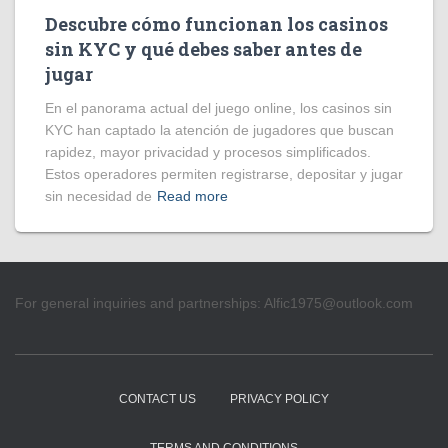
Descubre cómo funcionan los casinos
sin KYC y qué debes saber antes de
jugar
En el panorama actual del juego online, los casinos sin
KYC han captado la atención de jugadores que buscan
rapidez, mayor privacidad y procesos simplificados.
Estos operadores permiten registrarse, depositar y jugar
sin necesidad de
Read more
For general inquiries and partnerships:
Alfic1975@outlook.com
CONTACT US
PRIVACY POLICY