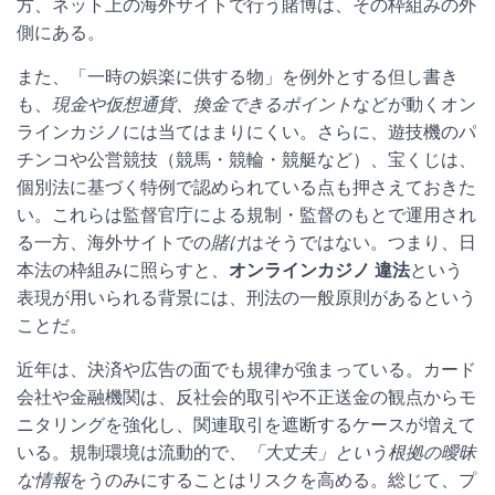
方、ネット上の海外サイトで行う賭博は、その枠組みの外
側にある。
また、「一時の娯楽に供する物」を例外とする但し書き
も、
現金や仮想通貨、換金できるポイント
などが動くオン
ラインカジノには当てはまりにくい。さらに、遊技機のパ
チンコや公営競技（競馬・競輪・競艇など）、宝くじは、
個別法に基づく特例で認められている点も押さえておきた
い。これらは監督官庁による規制・監督のもとで運用され
る一方、海外サイトでの
賭け
はそうではない。つまり、日
本法の枠組みに照らすと、
オンラインカジノ 違法
という
表現が用いられる背景には、刑法の一般原則があるという
ことだ。
近年は、決済や広告の面でも規律が強まっている。カード
会社や金融機関は、反社会的取引や不正送金の観点からモ
ニタリングを強化し、関連取引を遮断するケースが増えて
いる。規制環境は流動的で、
「大丈夫」という根拠の曖昧
な情報
をうのみにすることはリスクを高める。総じて、プ