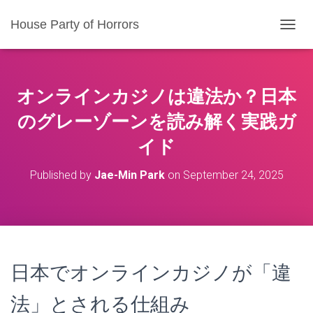
House Party of Horrors
T
O
G
G
L
オンラインカジノは違法か？日本
E
N
のグレーゾーンを読み解く実践ガ
A
イド
V
I
G
Published by
Jae-Min Park
on
September 24, 2025
A
T
I
O
N
日本でオンラインカジノが「違
法」とされる仕組み