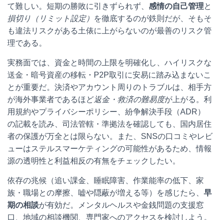
て難しい。短期の勝敗に引きずられず、
感情の自己管理
と
損切り（リミット設定）
を徹底するのが鉄則だが、そもそ
も違法リスクがある土俵に上がらないのが最善のリスク管
理である。
実務面では、資金と時間の上限を明確化し、ハイリスクな
送金・暗号資産の移転・P2P取引に安易に踏み込まないこ
とが重要だ。決済やアカウント周りのトラブルは、相手方
が海外事業者であるほど
返金・救済の難易度
が上がる。利
用規約やプライバシーポリシー、紛争解決手段（ADR）
の記載を読み、司法管轄・準拠法を確認しても、国内居住
者の保護が万全とは限らない。また、SNSの口コミやレビ
ューはステルスマーケティングの可能性があるため、情報
源の透明性と利益相反の有無をチェックしたい。
依存の兆候（追い課金、睡眠障害、作業能率の低下、家
族・職場との摩擦、嘘や隠蔽が増える等）を感じたら、
早
期の相談
が有効だ。メンタルヘルスや金銭問題の支援窓
口、地域の相談機関、専門家へのアクセスを検討しよう。