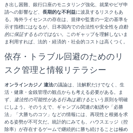
き出し困難、銀行口座のモニタリング強化、就業やビザ申
請への影響など、
長期的な不利益
に波及するリスクもあ
る。海外ライセンスの存在は、規律や監査の一定の基準を
示す指標にはなるが、日本国内での合法性や安全性を
自動
的に保証するものではない
。このギャップを理解しないま
ま利用すれば、法的・経済的・社会的コストは高くつく。
依存・トラブル回避のためのリ
スク管理と情報リテラシー
オンラインカジノ 違法
の議論は、法解釈だけでなく、生
活・健康・金銭管理の観点からも考える必要がある。ま
ず、
違法性の可能性がある行為は避ける
という原則を明確
にしよう。そのうえで、ギャンブル関連の勧誘や「必勝
法」「大勝ちのコツ」などの情報には、再現性と根拠を求
める姿勢が不可欠だ。統計的にみても、ハウスエッジ（控
除率）が存在するゲームで継続的に勝ち続けることは極め