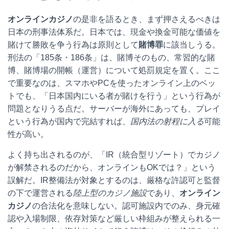
オンラインカジノ
の是非を語るとき、まず押さえるべきは
日本の刑事法体系だ。日本では、現金や換金可能な価値を
賭けて勝敗を争う行為は原則として
賭博罪
に該当しうる。
刑法の「185条・186条」は、賭博そのもの、常習的な賭
博、賭博場の開帳（運営）について処罰規定を置く。ここ
で重要なのは、スマホやPCを使ったオンライン上のベッ
トでも、「日本国内にいる者が賭けを行う」という行為が
問題となりうる点だ。サーバーが海外にあっても、プレイ
という行為が国内で完結すれば、
国内法の射程に入る
可能
性が高い。
よく持ち出されるのが、「IR（統合型リゾート）でカジノ
が解禁されるのだから、オンラインもOKでは？」という
誤解だ。IR整備法が対象とするのは、厳格な許認可と監督
の下で運営される
陸上型のカジノ施設
であり、
オンライン
カジノ
の合法化を意味しない。認可施設内でのみ、身元確
認や入場制限、依存対策など厳しい枠組みが整えられる一