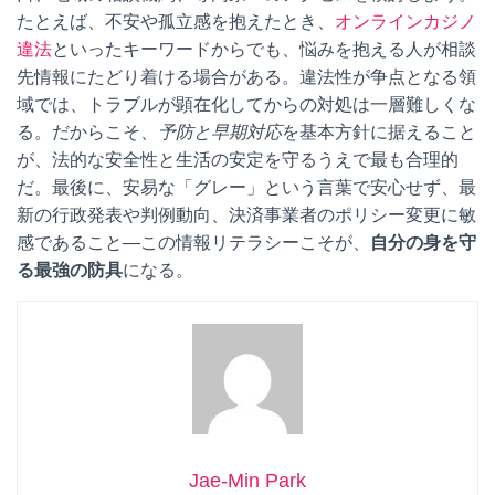
たとえば、不安や孤立感を抱えたとき、
オンラインカジノ
違法
といったキーワードからでも、悩みを抱える人が相談
先情報にたどり着ける場合がある。違法性が争点となる領
域では、トラブルが顕在化してからの対処は一層難しくな
る。だからこそ、
予防と早期対応
を基本方針に据えること
が、法的な安全性と生活の安定を守るうえで最も合理的
だ。最後に、安易な「グレー」という言葉で安心せず、最
新の行政発表や判例動向、決済事業者のポリシー変更に敏
感であること—この情報リテラシーこそが、
自分の身を守
る最強の防具
になる。
Jae-Min Park