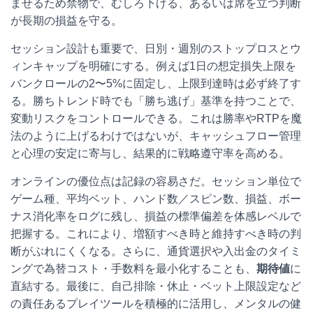
ませるため禁物で、むしろ下げる、あるいは席を立つ判断
が長期の損益を守る。
セッション設計も重要で、日別・週別のストップロスとウ
ィンキャップを明確にする。例えば1日の想定損失上限を
バンクロールの2〜5%に固定し、上限到達時は必ず終了す
る。勝ちトレンド時でも「勝ち逃げ」基準を持つことで、
変動リスクをコントロールできる。これは勝率やRTPを魔
法のように上げるわけではないが、キャッシュフロー管理
と心理の安定に寄与し、結果的に戦略遵守率を高める。
オンラインの優位点は記録の容易さだ。セッション単位で
ゲーム種、平均ベット、ハンド数／スピン数、損益、ボー
ナス消化率をログに残し、損益の標準偏差を体感レベルで
把握する。これにより、増額すべき時と維持すべき時の判
断がぶれにくくなる。さらに、通貨選択や入出金のタイミ
ングで為替コスト・手数料を最小化することも、
期待値
に
直結する。最後に、自己排除・休止・ベット上限設定など
の責任あるプレイツールを積極的に活用し、メンタルの健