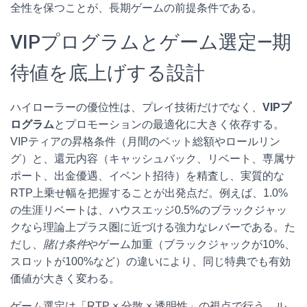
全性を保つことが、長期ゲームの前提条件である。
VIPプログラムとゲーム選定—期
待値を底上げする設計
ハイローラーの優位性は、プレイ技術だけでなく、
VIPプ
ログラム
とプロモーションの最適化に大きく依存する。
VIPティアの昇格条件（月間のベット総額やロールリン
グ）と、還元内容（キャッシュバック、リベート、専属サ
ポート、出金優遇、イベント招待）を精査し、実質的な
RTP上乗せ幅を把握することが出発点だ。例えば、1.0%
の生涯リベートは、ハウスエッジ0.5%のブラックジャッ
クなら理論上プラス圏に近づける強力なレバーである。た
だし、
賭け条件
やゲーム加重（ブラックジャックが10%、
スロットが100%など）の違いにより、同じ特典でも有効
価値が大きく変わる。
ゲーム選定は「RTP × 分散 × 透明性」の視点で行う。ル