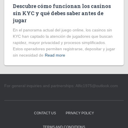
Descubre cómo funcionan los casinos
sin KYC y qué debes saber antes de
jugar
En el panorama actual del juego online, los casinos sin
KYC han captado la atención de jugadores que buscan
rapidez, mayor privacidad y procesos simplificados.
Estos operadores permiten registrarse, depositar y jugar
sin necesidad de
Read more
For general inquiries and partnerships:
Alfic1975@outlook.com
CONTACT US
PRIVACY POLICY
TERMS AND CONDITIONS