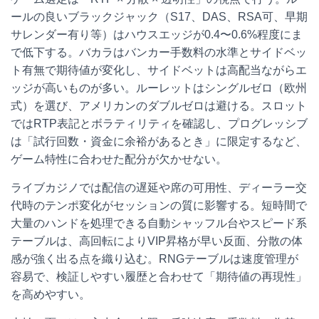
ールの良いブラックジャック（S17、DAS、RSA可、早期
サレンダー有り等）はハウスエッジが0.4〜0.6%程度にま
で低下する。バカラはバンカー手数料の水準とサイドベッ
ト有無で期待値が変化し、サイドベットは高配当ながらエ
ッジが高いものが多い。ルーレットはシングルゼロ（欧州
式）を選び、アメリカンのダブルゼロは避ける。スロット
ではRTP表記とボラティリティを確認し、プログレッシブ
は「試行回数・資金に余裕があるとき」に限定するなど、
ゲーム特性に合わせた配分が欠かせない。
ライブカジノでは配信の遅延や席の可用性、ディーラー交
代時のテンポ変化がセッションの質に影響する。短時間で
大量のハンドを処理できる自動シャッフル台やスピード系
テーブルは、高回転によりVIP昇格が早い反面、分散の体
感が強く出る点を織り込む。RNGテーブルは速度管理が
容易で、検証しやすい履歴と合わせて「期待値の再現性」
を高めやすい。