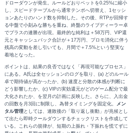
ドローダウンが発生。ルールどおりベットを0.25%に縮小
し、スピードテーブルから通常テンポへ切替え、1セッシ
ョンあたりのハンド数を抑制した。その後、RTPが回帰す
る中盤で小刻みな勝ちを重ね、終盤のライブディーラー卓
でプラスの連勝が出現。最終的な純利は＋58万円、VIP還
元とキャッシュバック合計が＋17万円、プロモ消化に伴う
残高の変動を差し引いても、月間で＋7.5%という堅実な
着地となった。
ポイントは、結果の良否ではなく「再現可能なプロセス」
にある。A氏は全セッションのログを取り、(a) どのルール
卓で期待値が高かったか、(b) 速度と分散の体感が判断に
どう影響したか、(c) VIPの実効還元がどのゲーム配分で最
大化されたか、を翌月の計画に反映した。さらに、入出金
の回数を月3回に制限し、為替タイミングを固定化。
メン
タル管理
としては、連敗後の「取り返し衝動」が兆候とし
て出たら即時クールダウンするチェックリストを作成して
いる。これらの規律が、短期の上振れ・下振れを慌てずに