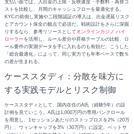
支払い面では、入出金の上限・反映速度・手数料・為替コ
ストを比較し、月間のキャッシュフローを最適化する。
KYCの前倒し実施や二段階認証の導入は、出金遅延リスク
とアカウント保全の観点で必須だ。戦術設計をさらに深掘
りするなら、参考リソースとして
オンラインカジノ ハイ
ローラー
を活用し、ルール差分や昇格テーブルの比較、ロ
ール要件の実測データを手に入れるのも有効だ。こうした
「総合最適化」によって、同じ実力でも年率ベースで数％
の差が生まれる。
ケーススタディ：分散を味方に
する実践モデルとリスク制御
ケーススタディとして、国内在住のA氏（経験5年）の設
計例を見ていこう。A氏は1,000万円の専用バンクロール
を用意し、1セッションあたりのストップロスを2%（20万
円）、ウィンキャップを3%（30万円）に設定。ベットサ