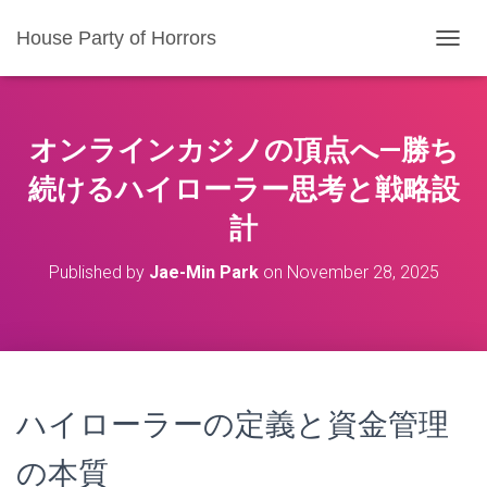
House Party of Horrors
T
O
G
G
L
オンラインカジノの頂点へ—勝ち
E
N
続けるハイローラー思考と戦略設
A
計
V
I
G
Published by
Jae-Min Park
on
November 28, 2025
A
T
I
O
N
ハイローラーの定義と資金管理
の本質