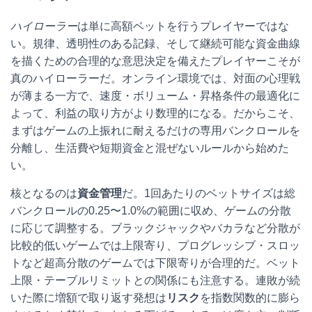
ハイローラー
は単に高額ベットを行うプレイヤーではな
い。規律、透明性のある記録、そして継続可能な資金曲線
を描くための合理的な意思決定を備えたプレイヤーこそが
真のハイローラーだ。オンライン環境では、対面の心理戦
が薄まる一方で、速度・ボリューム・昇格条件の最適化に
よって、利益の取り方がより数理的になる。だからこそ、
まずはゲームの上振れに耐えるだけの専用バンクロールを
分離し、生活費や短期資金と混ぜないルールから始めた
い。
核となるのは
資金管理
だ。1回あたりのベットサイズは総
バンクロールの0.25〜1.0%の範囲に収め、ゲームの分散
に応じて調整する。ブラックジャックやバカラなど分散が
比較的低いゲームでは上限寄り、プログレッシブ・スロッ
トなど超高分散のゲームでは下限寄りが合理的だ。ベット
上限・テーブルリミットとの関係にも注意する。連敗が続
いた際に増額で取り返す発想は
リスク
を指数関数的に膨ら