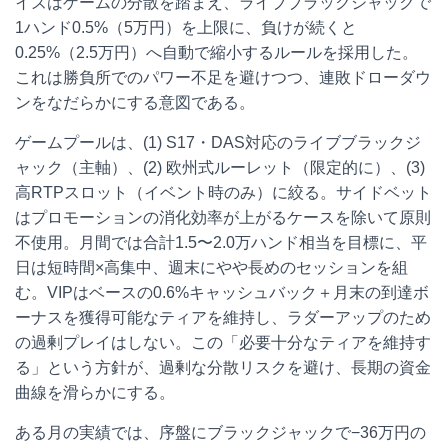
イズはゲームの分散を踏まえ、ライブブラックジャックで
1ハンド0.5%（5万円）を上限に、負けが続くと
0.25%（2.5万円）へ自動で縮小するルールを採用した。
これは勝負所でのパワー不足を避けつつ、連敗ドローダウ
ンをなだらかにする意図である。
ゲームプールは、(1) S17・DAS対応のライブブラックジ
ャック（主軸）、(2) 欧州式ルーレット（限定的に）、(3)
高RTPスロット（イベント時のみ）に絞る。サイドベット
はプロモーションの消化効率が上がるケースを除いて原則
不使用。月間では合計1.5〜2.0万ハンド相当を目標に、平
日は短時間×高集中、週末にやや長めのセッションを組
む。VIPはベースの0.6%キャッシュバック＋月末の到達ボ
ーナスを獲得可能なティアを維持し、ラダーアップのため
の過剰プレイはしない。この「必要十分なティアを維持す
る」という方針が、過剰な分散リスクを避け、長期の資金
曲線を滑らかにする。
ある月の実績では、序盤にブラックジャックで−36万円の