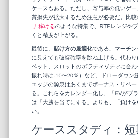
ケースもある。ただし、寄与率の低いゲー
質損失が拡大するため注意が必要だ。比較
リ 稼げる
のような特集で、RTPレンジや
くと精度が上がる。
最後に、
賭け方の最適化
である。マーチン
に見えても破綻確率を跳ね上げる。代わり
ベット、スロットの
ボラティリティ
に合わ
振れ時は-10〜20％）など、ドローダウ
エッジの源泉はあくまでボーナス・リベー
る。これらをカレンダー化し、「EVがプ
は「大勝を当てにする」よりも、「負けを
い。
ケーススタディ：短