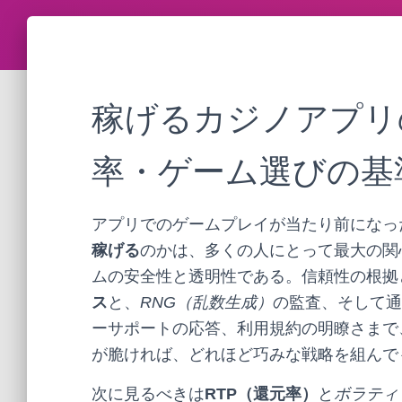
稼げるカジノアプリ
率・ゲーム選びの基
アプリでのゲームプレイが当たり前になっ
稼げる
のかは、多くの人にとって最大の関
ムの安全性と透明性である。信頼性の根拠
ス
と、
RNG（乱数生成）
の監査、そして通
ーサポートの応答、利用規約の明瞭さまで
が脆ければ、どれほど巧みな戦略を組んで
次に見るべきは
RTP（還元率）
と
ボラティ