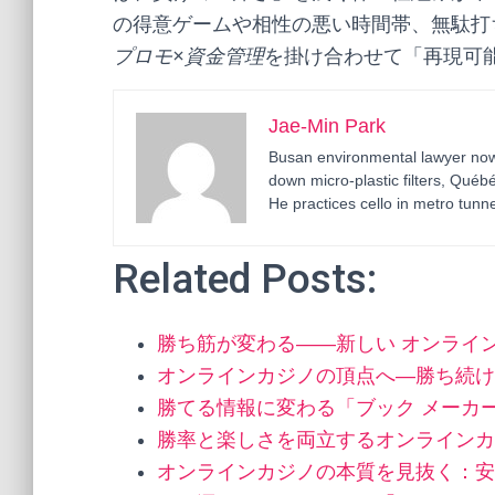
の得意ゲームや相性の悪い時間帯、無駄打
プロモ×資金管理
を掛け合わせて「再現可
Jae-Min Park
Busan environmental lawyer now 
down micro-plastic filters, Qué
He practices cello in metro tunne
Related Posts:
勝ち筋が変わる——新しい オンライ
オンラインカジノの頂点へ—勝ち続け
勝てる情報に変わる「ブック メーカ
勝率と楽しさを両立するオンラインカ
オンラインカジノの本質を見抜く：安