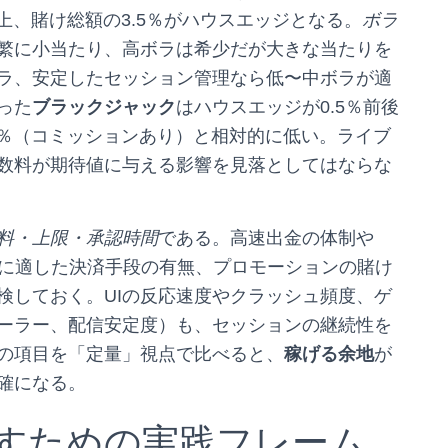
上、賭け総額の3.5％がハウスエッジとなる。
ボラ
繁に小当たり、高ボラは希少だが大きな当たりを
ラ、安定したセッション管理なら低〜中ボラが適
った
ブラックジャック
はハウスエッジが0.5％前後
06％（コミッションあり）と相対的に低い。ライブ
数料が期待値に与える影響を見落としてはならな
料・上限・承認時間
である。高速出金の体制や
ーに適した決済手段の有無、プロモーションの賭け
検しておく。UIの反応速度やクラッシュ頻度、ゲ
ーラー、配信安定度）も、セッションの継続性を
の項目を「定量」視点で比べると、
稼げる余地
が
確になる。
すための実践フレーム