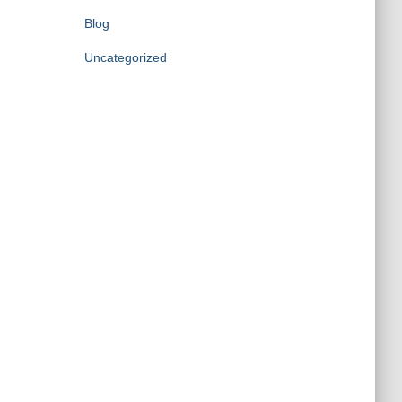
Blog
Uncategorized