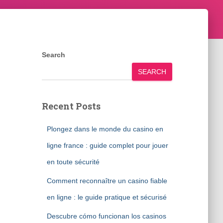
Search
SEARCH
Recent Posts
Plongez dans le monde du casino en
ligne france : guide complet pour jouer
en toute sécurité
Comment reconnaître un casino fiable
en ligne : le guide pratique et sécurisé
Descubre cómo funcionan los casinos