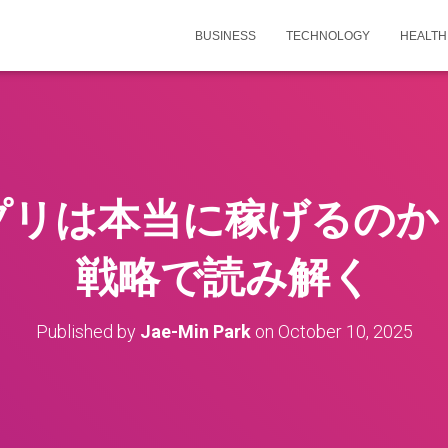
BUSINESS
TECHNOLOGY
HEALTH
プリは本当に稼げるのか
戦略で読み解く
Published by
Jae-Min Park
on
October 10, 2025