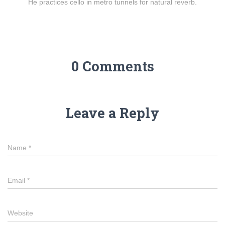
He practices cello in metro tunnels for natural reverb.
0 Comments
Leave a Reply
Name
*
Email
*
Website