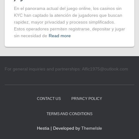
En el panorama actual del juego online, los casinos sin
KYC han captado la atención de jugadores que buscan
rapidez, mayor privacidad y procesos simplificados.
Estos operadores permiten registrarse, depositar y jugar
sin necesidad de
Read more
For general inquiries and partnerships:
Alfic1975@outlook.com
CONTACT US
PRIVACY POLICY
TERMS AND CONDITIONS
Hestia | Developed by
ThemeIsle