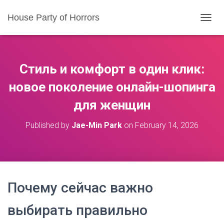
House Party of Horrors
T
O
G
G
L
Стиль и комфорт в один клик:
E
N
новое поколение онлайн-шопинга
A
для женщин
V
I
G
Published by
Jae-Min Park
on
February 14, 2026
A
T
I
O
N
Почему сейчас важно
выбирать правильно