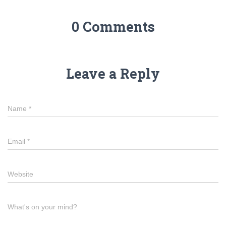
0 Comments
Leave a Reply
Name
*
Email
*
Website
What's on your mind?