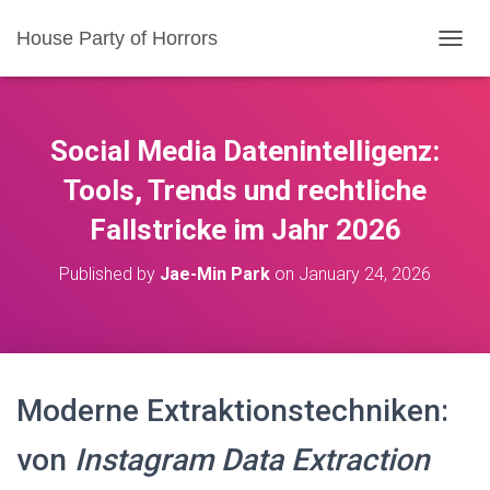
House Party of Horrors
T
O
G
G
L
Social Media Datenintelligenz:
E
N
Tools, Trends und rechtliche
A
Fallstricke im Jahr 2026
V
I
G
Published by
Jae-Min Park
on
January 24, 2026
A
T
I
O
N
Moderne Extraktionstechniken:
von
Instagram Data Extraction