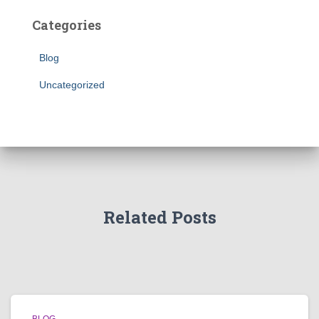
Categories
Blog
Uncategorized
Related Posts