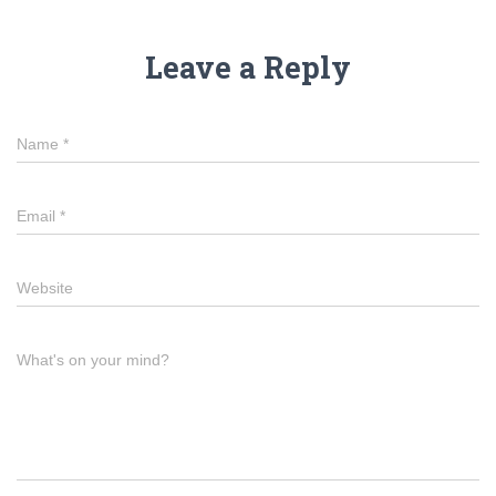
Leave a Reply
Name
*
Email
*
Website
What's on your mind?