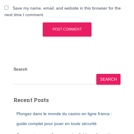
Save my name, email, and website in this browser for the
next time I comment.
Search
SEARCH
Recent Posts
Plongez dans le monde du casino en ligne france :
guide complet pour jouer en toute sécurité