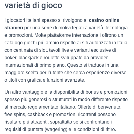
varietà di gioco
I giocatori italiani spesso si rivolgono ai
casino online
stranieri
per una serie di motivi legati a varietà, tecnologia
e promozioni. Molte piattaforme internazionali offrono un
catalogo giochi più ampio rispetto ai siti autorizzati in Italia,
con centinaia di slot, tavoli live e varianti esclusive di
poker, blackjack e roulette sviluppate da provider
internazionali di primo piano. Questo si traduce in una
maggiore scelta per l’utente che cerca esperienze diverse
o titoli con grafica e funzioni avanzate.
Un altro vantaggio è la disponibilità di bonus e promozioni
spesso più generosi o strutturati in modo differente rispetto
al mercato regolamentato italiano. Offerte di benvenuto,
free spins, cashback e promozioni ricorrenti possono
risultare più attraenti, soprattutto se si confrontano i
requisiti di puntata (wagering) e le condizioni di ritiro.