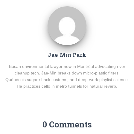
Jae-Min Park
Busan environmental lawyer now in Montréal advocating river
cleanup tech. Jae-Min breaks down micro-plastic filters,
Québécois sugar-shack customs, and deep-work playlist science.
He practices cello in metro tunnels for natural reverb.
0 Comments