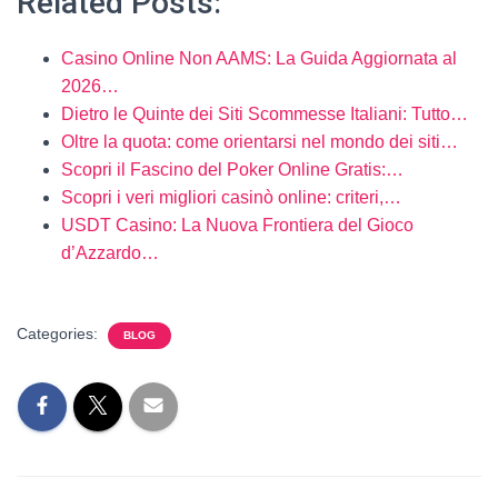
Related Posts:
Casino Online Non AAMS: La Guida Aggiornata al
2026…
Dietro le Quinte dei Siti Scommesse Italiani: Tutto…
Oltre la quota: come orientarsi nel mondo dei siti…
Scopri il Fascino del Poker Online Gratis:…
Scopri i veri migliori casinò online: criteri,…
USDT Casino: La Nuova Frontiera del Gioco
d’Azzardo…
Categories:
BLOG