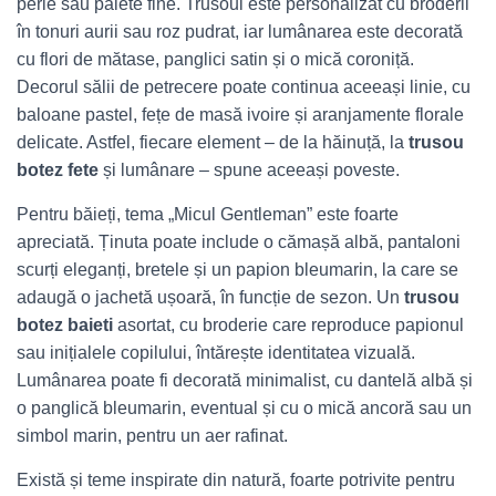
perle sau paiete fine. Trusoul este personalizat cu broderii
în tonuri aurii sau roz pudrat, iar lumânarea este decorată
cu flori de mătase, panglici satin și o mică coroniță.
Decorul sălii de petrecere poate continua aceeași linie, cu
baloane pastel, fețe de masă ivoire și aranjamente florale
delicate. Astfel, fiecare element – de la hăinuță, la
trusou
botez fete
și lumânare – spune aceeași poveste.
Pentru băieți, tema „Micul Gentleman” este foarte
apreciată. Ținuta poate include o cămașă albă, pantaloni
scurți eleganți, bretele și un papion bleumarin, la care se
adaugă o jachetă ușoară, în funcție de sezon. Un
trusou
botez baieti
asortat, cu broderie care reproduce papionul
sau inițialele copilului, întărește identitatea vizuală.
Lumânarea poate fi decorată minimalist, cu dantelă albă și
o panglică bleumarin, eventual și cu o mică ancoră sau un
simbol marin, pentru un aer rafinat.
Există și teme inspirate din natură, foarte potrivite pentru