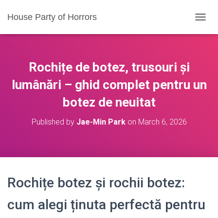
House Party of Horrors
T
O
G
G
L
Rochițe de botez, trusouri și
E
N
lumânări – ghid complet pentru un
A
botez de neuitat
V
I
G
Published by
Jae-Min Park
on
March 6, 2026
A
T
I
O
N
Rochițe botez și rochii botez:
cum alegi ținuta perfectă pentru