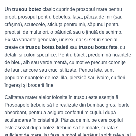
Un
trusou botez
clasic cuprinde prosopul mare pentru
preot, prosopul pentru bebeluș, fașa, pânza de mir (sau
crâșma), scutecele, sticluța pentru mir, săpunul pentru
preot și, de multe ori, o păturică sau o ținută de schimb.
Există variante generale, unisex, dar și seturi special
create ca
trusou botez baieti
sau
trusou botez fete
, cu
detalii și culori specifice. Pentru băieți, predomină nuanțele
de bleu, alb sau verde mentă, cu motive precum coronițe
de lauri, ancore sau cruci stilizate. Pentru fete, sunt
populare nuanțele de roz, lila, piersică sau ivoire, cu flori,
îngerași și broderii fine.
Calitatea materialelor folosite în trusou este esențială.
Prosoapele trebuie să fie realizate din bumbac gros, foarte
absorbant, pentru a asigura confortul micuțului după
scufundarea în cristelniță. Pânza de mir, pe care copilul
este așezat după botez, trebuie să fie moale, curată și
suficient de mare, iar fașa, simbol al legăturii spirituale și al