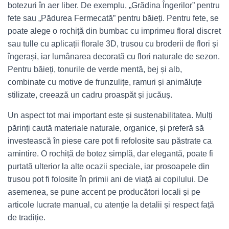
botezuri în aer liber. De exemplu, „Grădina Îngerilor” pentru
fete sau „Pădurea Fermecată” pentru băieți. Pentru fete, se
poate alege o rochiță din bumbac cu imprimeu floral discret
sau tulle cu aplicații florale 3D, trusou cu broderii de flori și
îngerași, iar lumânarea decorată cu flori naturale de sezon.
Pentru băieți, tonurile de verde mentă, bej și alb,
combinate cu motive de frunzulițe, ramuri și animăluțe
stilizate, creează un cadru proaspăt și jucăuș.
Un aspect tot mai important este și sustenabilitatea. Mulți
părinți caută materiale naturale, organice, și preferă să
investească în piese care pot fi refolosite sau păstrate ca
amintire. O rochiță de botez simplă, dar elegantă, poate fi
purtată ulterior la alte ocazii speciale, iar prosoapele din
trusou pot fi folosite în primii ani de viață ai copilului. De
asemenea, se pune accent pe producători locali și pe
articole lucrate manual, cu atenție la detalii și respect față
de tradiție.