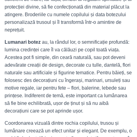
protecției divine, să fie confecționată din material plăcut la
atingere. Broderiile cu numele copilului și data botezului
personalizază trusoul și îl transformă într‑o amintire de
neprețuit.
Lumanari botez
au, la rândul lor, o semnificație profundă:
lumina credinței care îl va călăuzi pe copil toată viața.
Acestea pot fi simple, din ceară naturală, sau pot deveni
adevărate creații de design, decorate cu tulle, dantelă, flori
naturale sau artificiale și figurine tematice. Pentru băieți, se
folosesc des decorațiuni cu îngerași, marinari, ursuleți sau
motive regale, iar pentru fete – flori, balerine, lebede sau
prințese. Indiferent de temă, este important ca lumânarea
să fie bine echilibrată, ușor de ținut și să nu aibă
decorațiuni care se pot aprinde ușor.
Coordonarea vizuală dintre rochia copilului, trusou și
lumânare creează un efect unitar și elegant. De exemplu, o