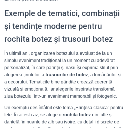
Exemple de tematici, combinații
și tendințe moderne pentru
rochita botez și trusouri botez
În ultimii ani, organizarea botezului a evoluat de la un
simplu eveniment tradițional la un moment cu adevărat
personalizat, în care părinții și nașii își exprimă stilul prin
alegerea ținutelor, a
trusourilor de botez
, a lumânărilor și
a decorului. Tematicile bine gândite creează coerență
vizuală și emoțională, iar alegerile inspirate transformă
ziua botezului într‑un eveniment memorabil și fotogenic.
Un exemplu des întâlnit este tema „Prințesă clasică” pentru
fete. În acest caz, se alege o
rochita botez
din tulle și
dantelă, în nuanțe de alb sau ivoire, cu detalii discrete de