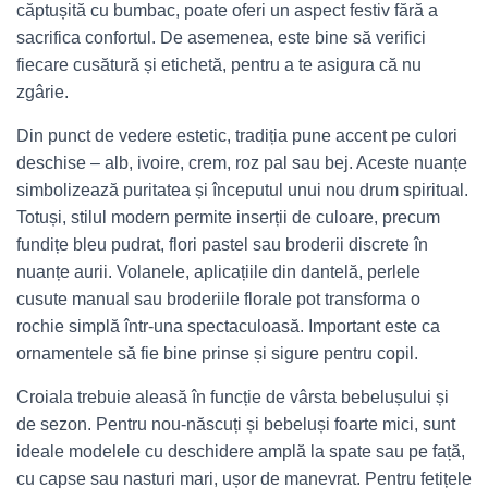
căptușită cu bumbac, poate oferi un aspect festiv fără a
sacrifica confortul. De asemenea, este bine să verifici
fiecare cusătură și etichetă, pentru a te asigura că nu
zgârie.
Din punct de vedere estetic, tradiția pune accent pe culori
deschise – alb, ivoire, crem, roz pal sau bej. Aceste nuanțe
simbolizează puritatea și începutul unui nou drum spiritual.
Totuși, stilul modern permite inserții de culoare, precum
fundițe bleu pudrat, flori pastel sau broderii discrete în
nuanțe aurii. Volanele, aplicațiile din dantelă, perlele
cusute manual sau broderiile florale pot transforma o
rochie simplă într‑una spectaculoasă. Important este ca
ornamentele să fie bine prinse și sigure pentru copil.
Croiala trebuie aleasă în funcție de vârsta bebelușului și
de sezon. Pentru nou‑născuți și bebeluși foarte mici, sunt
ideale modelele cu deschidere amplă la spate sau pe față,
cu capse sau nasturi mari, ușor de manevrat. Pentru fetițele