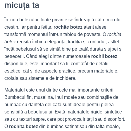
micuța ta
În ziua botezului, toate privirile se îndreaptă către micuțul
creștin, iar pentru fetițe,
rochite botez
atent alese
transformă momentul într‑un tablou de poveste. O
rochita
botez
reușită îmbină eleganța, tradiția și confortul, astfel
încât bebelușul să se simtă bine pe toată durata slujbei și
petrecerii. Când alegi dintre numeroasele
rochii botez
disponibile, este important să ții cont atât de detalii
estetice, cât și de aspecte practice, precum materialele,
croiala sau sistemele de închidere.
Materialul este unul dintre cele mai importante criterii.
Bumbacul fin, muselina, inul moale sau combinațiile de
bumbac cu dantelă delicată sunt ideale pentru pielea
sensibilă a bebelușului. Evită materialele rigide, sintetice
sau cu texturi aspre, care pot provoca iritații sau disconfort.
O
rochita botez
din bumbac satinat sau din tafta moale,