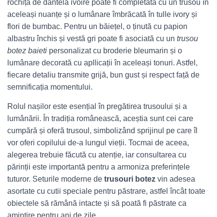
rochiță de dantelă ivoire poate fi completată cu un trusou în
aceleași nuanțe și o lumânare îmbrăcată în tulle ivory și
flori de bumbac. Pentru un băiețel, o ținută cu papion
albastru închis și vestă gri poate fi asociată cu un
trusou
botez baieti
personalizat cu broderie bleumarin și o
lumânare decorată cu apllicații în aceleași tonuri. Astfel,
fiecare detaliu transmite grijă, bun gust și respect față de
semnificația momentului.
Rolul nașilor este esențial în pregătirea trusoului și a
lumânării. În tradiția românească, aceștia sunt cei care
cumpără și oferă trusoul, simbolizând sprijinul pe care îl
vor oferi copilului de‑a lungul vieții. Tocmai de aceea,
alegerea trebuie făcută cu atenție, iar consultarea cu
părinții este importantă pentru a armoniza preferințele
tuturor. Seturile moderne de
trusouri botez
vin adesea
asortate cu cutii speciale pentru păstrare, astfel încât toate
obiectele să rămână intacte și să poată fi păstrate ca
amintire pentru ani de zile.