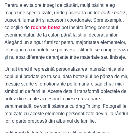
Pentru a evita ore întregi de căutări, mulți părinți aleg
magazine specializate, unde găsesc la un loc
rochii botez
,
trusouri, lumânări și accesorii coordonate. Spre exemplu,
colecțiile de
rochite botez
pot inspira întreg conceptul
evenimentului, de la culori până la stilul decorațiunilor.
Alegând un singur furnizor pentru majoritatea elementelor,
te asiguri că nuanțele se potrivesc, stilurile se completează
și nu apar diferențe deranjante între materiale sau finisaje.
Un alt trend îl reprezintă personalizarea intensă: inițialele
copilului brodate pe trusou, data botezului pe pânza de mir,
mesaje scurte și emoționante pe lumânare sau chiar mici
simboluri de familie. Aceste detalii transformă obiectele de
botez din simple accesorii în piese cu valoare
sentimentală, ce vor fi păstrate cu drag în timp. Fotografiile
realizate cu aceste elemente personalizate devin, la rândul
lor, o parte prețioasă din albumul de familie.
Indiferent de temă, culoare sau stil, esențial este ca