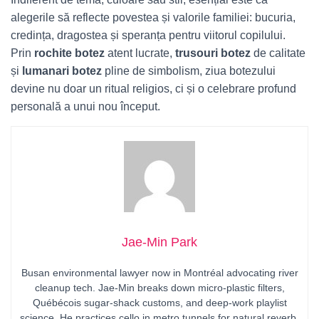
alegerile să reflecte povestea și valorile familiei: bucuria,
credința, dragostea și speranța pentru viitorul copilului.
Prin
rochite botez
atent lucrate,
trusouri botez
de calitate
și
lumanari botez
pline de simbolism, ziua botezului
devine nu doar un ritual religios, ci și o celebrare profund
personală a unui nou început.
Jae-Min Park
Busan environmental lawyer now in Montréal advocating river
cleanup tech. Jae-Min breaks down micro-plastic filters,
Québécois sugar-shack customs, and deep-work playlist
science. He practices cello in metro tunnels for natural reverb.