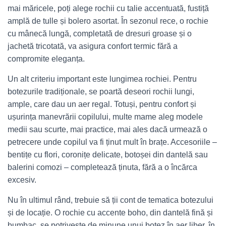
mai măricele, poți alege rochii cu talie accentuată, fustiță
amplă de tulle și bolero asortat. În sezonul rece, o rochie
cu mânecă lungă, completată de dresuri groase și o
jachetă tricotată, va asigura confort termic fără a
compromite eleganța.
Un alt criteriu important este lungimea rochiei. Pentru
botezurile tradiționale, se poartă deseori rochii lungi,
ample, care dau un aer regal. Totuși, pentru confort și
ușurința manevrării copilului, multe mame aleg modele
medii sau scurte, mai practice, mai ales dacă urmează o
petrecere unde copilul va fi ținut mult în brațe. Accesoriile –
bentițe cu flori, coronițe delicate, botoșei din dantelă sau
balerini comozi – completează ținuta, fără a o încărca
excesiv.
Nu în ultimul rând, trebuie să ții cont de tematica botezului
și de locație. O rochie cu accente boho, din dantelă fină și
bumbac, se potrivește de minune unui botez în aer liber, în