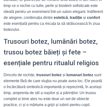
timp ce o rochie cu tulle, perle și broderii sofisticate este
ideală pentru un eveniment într‑un salon elegant. Indiferent
de alegere, combinația dintre
estetică
,
tradiție
și
confort
este esențială pentru ca micuța ta să strălucească în ziua
botezului.
Trusouri botez, lumânări botez,
trusou botez băieți și fete –
esențiale pentru ritualul religios
Dincolo de rochițe,
trusouri botez
și
lumanari botez
sunt
elemente fără de care slujba nu poate avea loc. Ele poartă
o încărcătură simbolică importantă și reprezintă, în același
timp, amprenta de stil a nașilor și a părinților. Un trusou
complet și bine ales nu este doar un set de obiecte
practice, ci și o mărturie a grijii și iubirii pentru copil.