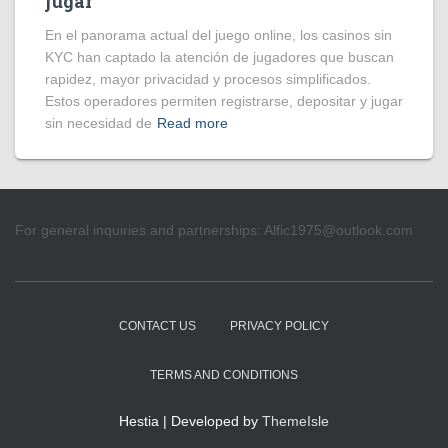
jugar
En el panorama actual del juego online, los casinos sin
KYC han captado la atención de jugadores que buscan
rapidez, mayor privacidad y procesos simplificados.
Estos operadores permiten registrarse, depositar y jugar
sin necesidad de
Read more
For general inquiries and partnerships:
Alfic1975@outlook.com
CONTACT US
PRIVACY POLICY
TERMS AND CONDITIONS
Hestia | Developed by
ThemeIsle