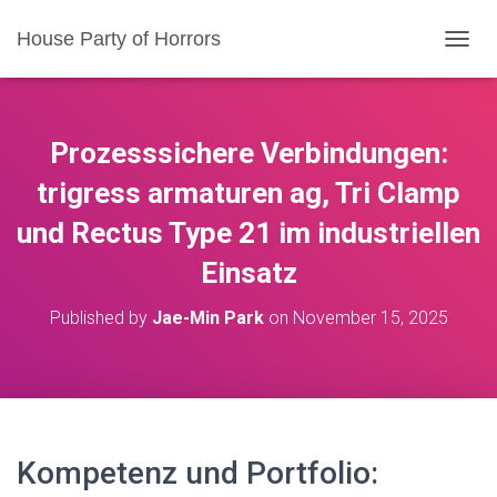
House Party of Horrors
T
O
G
G
L
Prozesssichere Verbindungen:
E
N
trigress armaturen ag, Tri Clamp
A
und Rectus Type 21 im industriellen
V
I
Einsatz
G
A
T
Published by
Jae-Min Park
on
November 15, 2025
I
O
N
Kompetenz und Portfolio: