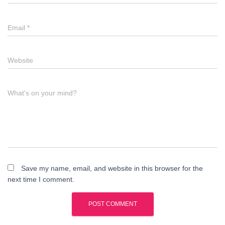
Email
*
Website
What's on your mind?
Save my name, email, and website in this browser for the
next time I comment.