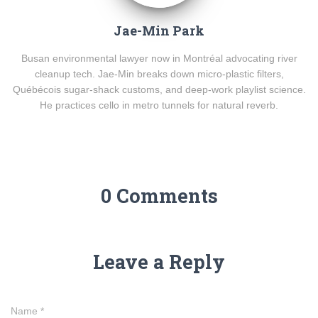
Jae-Min Park
Busan environmental lawyer now in Montréal advocating river
cleanup tech. Jae-Min breaks down micro-plastic filters,
Québécois sugar-shack customs, and deep-work playlist science.
He practices cello in metro tunnels for natural reverb.
0 Comments
Leave a Reply
Name
*