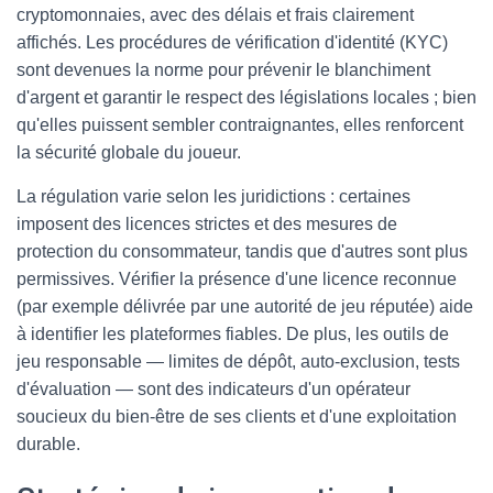
cryptomonnaies, avec des délais et frais clairement
affichés. Les procédures de vérification d'identité (KYC)
sont devenues la norme pour prévenir le blanchiment
d'argent et garantir le respect des législations locales ; bien
qu'elles puissent sembler contraignantes, elles renforcent
la sécurité globale du joueur.
La régulation varie selon les juridictions : certaines
imposent des licences strictes et des mesures de
protection du consommateur, tandis que d'autres sont plus
permissives. Vérifier la présence d'une licence reconnue
(par exemple délivrée par une autorité de jeu réputée) aide
à identifier les plateformes fiables. De plus, les outils de
jeu responsable — limites de dépôt, auto-exclusion, tests
d'évaluation — sont des indicateurs d'un opérateur
soucieux du bien-être de ses clients et d'une exploitation
durable.