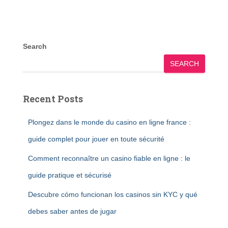
Search
SEARCH
Recent Posts
Plongez dans le monde du casino en ligne france :
guide complet pour jouer en toute sécurité
Comment reconnaître un casino fiable en ligne : le
guide pratique et sécurisé
Descubre cómo funcionan los casinos sin KYC y qué
debes saber antes de jugar