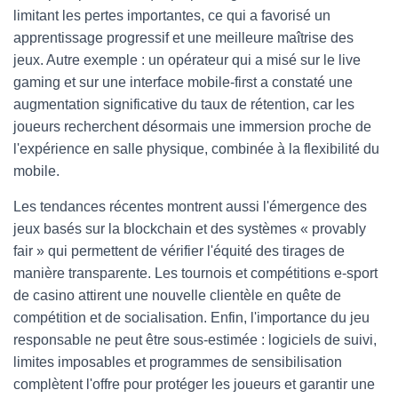
limitant les pertes importantes, ce qui a favorisé un
apprentissage progressif et une meilleure maîtrise des
jeux. Autre exemple : un opérateur qui a misé sur le live
gaming et sur une interface mobile-first a constaté une
augmentation significative du taux de rétention, car les
joueurs recherchent désormais une immersion proche de
l'expérience en salle physique, combinée à la flexibilité du
mobile.
Les tendances récentes montrent aussi l'émergence des
jeux basés sur la blockchain et des systèmes « provably
fair » qui permettent de vérifier l'équité des tirages de
manière transparente. Les tournois et compétitions e-sport
de casino attirent une nouvelle clientèle en quête de
compétition et de socialisation. Enfin, l'importance du jeu
responsable ne peut être sous-estimée : logiciels de suivi,
limites imposables et programmes de sensibilisation
complètent l'offre pour protéger les joueurs et garantir une