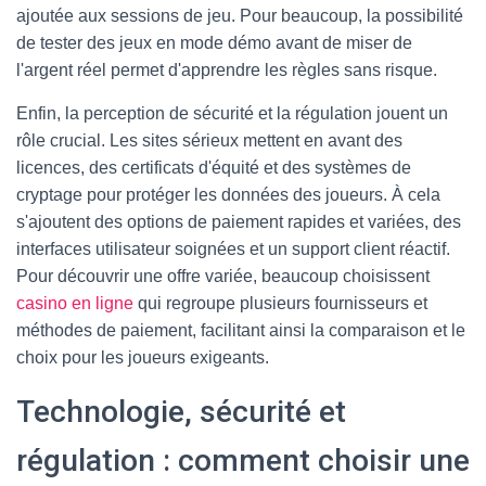
ajoutée aux sessions de jeu. Pour beaucoup, la possibilité
de tester des jeux en mode démo avant de miser de
l'argent réel permet d'apprendre les règles sans risque.
Enfin, la perception de sécurité et la régulation jouent un
rôle crucial. Les sites sérieux mettent en avant des
licences, des certificats d'équité et des systèmes de
cryptage pour protéger les données des joueurs. À cela
s'ajoutent des options de paiement rapides et variées, des
interfaces utilisateur soignées et un support client réactif.
Pour découvrir une offre variée, beaucoup choisissent
casino en ligne
qui regroupe plusieurs fournisseurs et
méthodes de paiement, facilitant ainsi la comparaison et le
choix pour les joueurs exigeants.
Technologie, sécurité et
régulation : comment choisir une