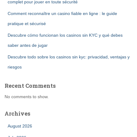
complet pour jouer en toute sécurité
Comment reconnaître un casino fiable en ligne : le guide
pratique et sécurisé
Descubre cómo funcionan los casinos sin KYC y qué debes
saber antes de jugar
Descubre todo sobre los casinos sin kyc: privacidad, ventajas y
riesgos
Recent Comments
No comments to show.
Archives
August 2026