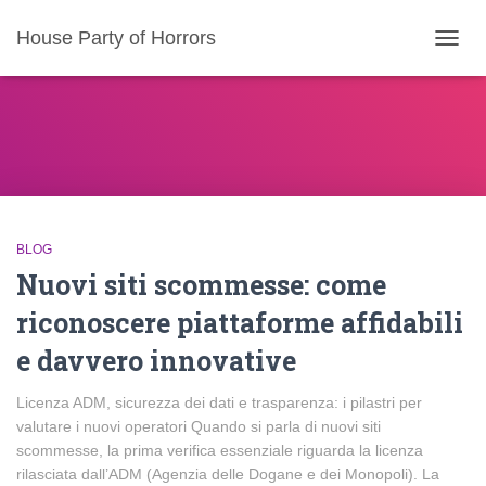
House Party of Horrors
TOGG
NAVIG
BLOG
Nuovi siti scommesse: come
riconoscere piattaforme affidabili
e davvero innovative
Licenza ADM, sicurezza dei dati e trasparenza: i pilastri per
valutare i nuovi operatori Quando si parla di nuovi siti
scommesse, la prima verifica essenziale riguarda la licenza
rilasciata dall’ADM (Agenzia delle Dogane e dei Monopoli). La