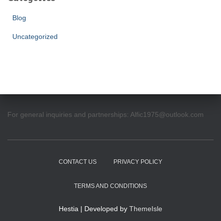
Blog
Uncategorized
For general inquiries and partnerships:
Alfic1975@outlook.com
CONTACT US
PRIVACY POLICY
TERMS AND CONDITIONS
Hestia | Developed by
ThemeIsle