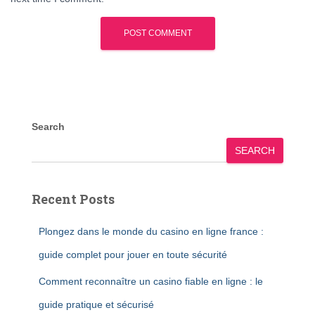
Search
SEARCH
Recent Posts
Plongez dans le monde du casino en ligne france :
guide complet pour jouer en toute sécurité
Comment reconnaître un casino fiable en ligne : le
guide pratique et sécurisé