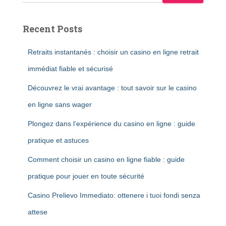
Recent Posts
Retraits instantanés : choisir un casino en ligne retrait
immédiat fiable et sécurisé
Découvrez le vrai avantage : tout savoir sur le casino
en ligne sans wager
Plongez dans l’expérience du casino en ligne : guide
pratique et astuces
Comment choisir un casino en ligne fiable : guide
pratique pour jouer en toute sécurité
Casino Prelievo Immediato: ottenere i tuoi fondi senza
attese