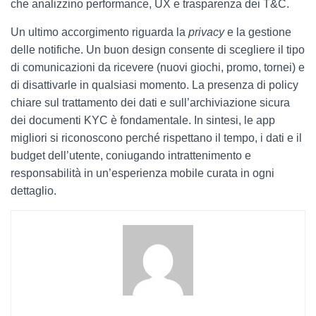
che analizzino performance, UX e trasparenza dei T&C.
Un ultimo accorgimento riguarda la
privacy
e la gestione
delle notifiche. Un buon design consente di scegliere il tipo
di comunicazioni da ricevere (nuovi giochi, promo, tornei) e
di disattivarle in qualsiasi momento. La presenza di policy
chiare sul trattamento dei dati e sull’archiviazione sicura
dei documenti KYC è fondamentale. In sintesi, le app
migliori si riconoscono perché rispettano il tempo, i dati e il
budget dell’utente, coniugando intrattenimento e
responsabilità in un’esperienza mobile curata in ogni
dettaglio.