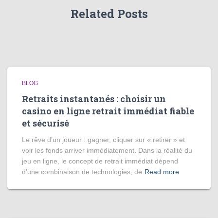
Related Posts
BLOG
Retraits instantanés : choisir un
casino en ligne retrait immédiat fiable
et sécurisé
Le rêve d’un joueur : gagner, cliquer sur « retirer » et
voir les fonds arriver immédiatement. Dans la réalité du
jeu en ligne, le concept de retrait immédiat dépend
d’une combinaison de technologies, de
Read more