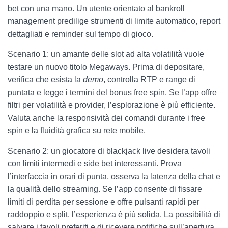
bet con una mano. Un utente orientato al bankroll
management predilige strumenti di limite automatico, report
dettagliati e reminder sul tempo di gioco.
Scenario 1: un amante delle slot ad alta volatilità vuole
testare un nuovo titolo Megaways. Prima di depositare,
verifica che esista la
demo
, controlla RTP e range di
puntata e legge i termini del bonus free spin. Se l’app offre
filtri per volatilità e provider, l’esplorazione è più efficiente.
Valuta anche la responsività dei comandi durante i free
spin e la fluidità grafica su rete mobile.
Scenario 2: un giocatore di blackjack live desidera tavoli
con limiti intermedi e side bet interessanti. Prova
l’interfaccia in orari di punta, osserva la latenza della chat e
la qualità dello streaming. Se l’app consente di fissare
limiti di perdita per sessione e offre pulsanti rapidi per
raddoppio e split, l’esperienza è più solida. La possibilità di
salvare i tavoli preferiti e di ricevere notifiche sull’apertura